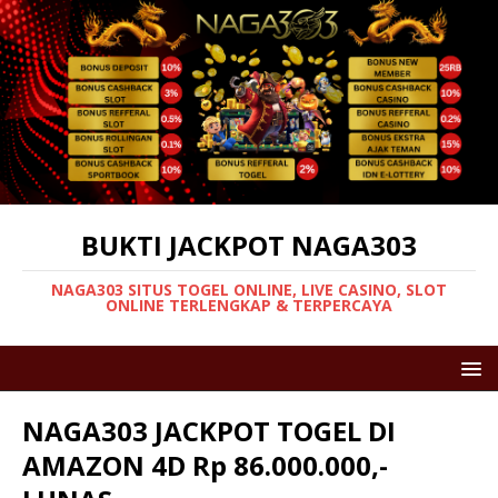
BUKTI JACKPOT NAGA303
NAGA303 SITUS TOGEL ONLINE, LIVE CASINO, SLOT
ONLINE TERLENGKAP & TERPERCAYA
NAGA303 JACKPOT TOGEL DI
AMAZON 4D Rp 86.000.000,-