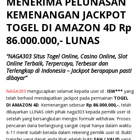
MENERIMA PELUNASAN
KEMENANGAN JACKPOT
TOGEL DI AMAZON 4D Rp
86.000.000,- LUNAS
“NAGA303 Situs Togel Online, Casino Online, Slot
Online Terbaik, Terpercaya, Terbesar dan
Terlengkap di Indonesia – Jackpot berapapun pasti
dibayar”
NAGA303
mengucapkan selamat kepada user id :
ISW***
yang
telah berhasil mendapatkan jackpot pada permainan
TOGEL
DI AMAZON 4D
. Kemenangan sebesar
Rp 86.0
00.000
,-.
telah
dibayarkan LUNAS oleh pihak naga303 kepada pemilik user id
setelah yang bersangkutan mengisi formulir withdraw. Proses
pencairan dana berlangsung sangat cepat hanya dalam waktu
6-11 menit sudah berada dalam rekening pemilik user id. Bukti
transfer yang dapat anda lihat adalah bukti
SAH / VALID
yang