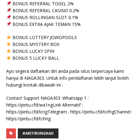
BONUS REFERRAL TOGEL 2%
BONUS REFERRAL CASINO 0.2%
BONUS ROLLINGAN SLOT 0.1%
BONUS EXTRA AJAK TEMAN 15%
BONUS LOTTERY JOWOPOOLS
BONUS MYSTERY BOX
BONUS LUCKY SPIN
BONUS 5 LUCKY BALL
Ayo segera daftarkan diri anda pada situs terpercaya kami
hanya di NAGA303. Untuk info pendaftaran lebih lanjut boleh
hubungi kontak dibawah ini :
Contact Support NAGA303 :Whatsapp 1 :
https://pintu.cfd/wa1ngLink Alternatif :
https://pintu.cfd/lcngTelegram : https://pintu.cfd/tofngChannel :
https://pintu.cfd/tchng
#ANTIRUNGKAD