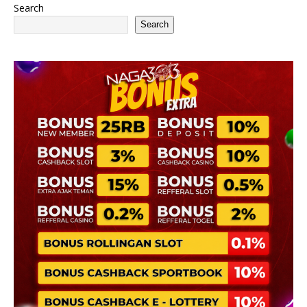
Search
Search