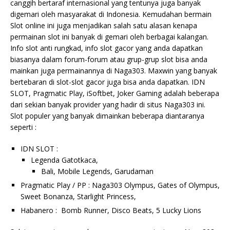
canggih bertaraf internasional yang tentunya juga banyak
digemari oleh masyarakat di Indonesia. Kemudahan bermain
Slot online ini juga menjadikan salah satu alasan kenapa
permainan slot ini banyak di gemari oleh berbagai kalangan.
Info slot anti rungkad, info slot gacor yang anda dapatkan
biasanya dalam forum-forum atau grup-grup slot bisa anda
mainkan juga permainannya di Naga303. Maxwin yang banyak
bertebaran di slot-slot gacor juga bisa anda dapatkan. IDN
SLOT, Pragmatic Play, iSoftbet, Joker Gaming adalah beberapa
dari sekian banyak provider yang hadir di situs Naga303 ini.
Slot populer yang banyak dimainkan beberapa diantaranya
seperti :
IDN SLOT :
Legenda Gatotkaca,
Bali, Mobile Legends, Garudaman
Pragmatic Play / PP : Naga303 Olympus, Gates of Olympus,
Sweet Bonanza, Starlight Princess,
Habanero : Bomb Runner, Disco Beats, 5 Lucky Lions