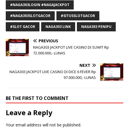
#NAGA303LOGIN #NAGAJACKPOT
#NAGA303SLOTGACOR
#SITUSSLOTGACOR
#SLOT GACOR
NAGA303 LINK
NAGA303 PENIPU
PREVIOUS
NAGA303 JACKPOT LIVE CASINO DI SUWIT Rp
72.000.000,- LUNAS
NEXT
NAGA303 JACKPOT LIVE CASINO DI DICE 6 FEVER Rp
97.000.000,- LUNAS
BE THE FIRST TO COMMENT
Leave a Reply
Your email address will not be published.