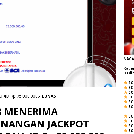
NAGA
Kaba
Hadir
BO
BO
BO
 4D Rp 75.000.000
,- LUNAS
BO
BO
BO
3 MENERIMA
BO
ENANGAN JACKPOT
BO
BO
BO