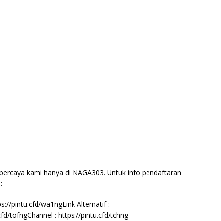
erpercaya kami hanya di NAGA303. Untuk info pendaftaran
:
//pintu.cfd/wa1ngLink Alternatif :
cfd/tofngChannel : https://pintu.cfd/tchng