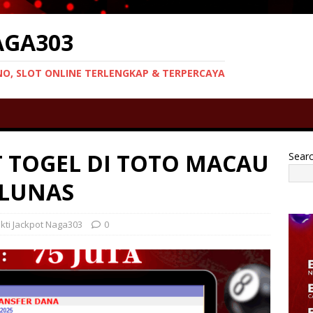
AGA303
INO, SLOT ONLINE TERLENGKAP & TERPERCAYA
 TOGEL DI TOTO MACAU
Sear
- LUNAS
kti Jackpot Naga303
0