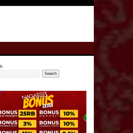
ch
Search