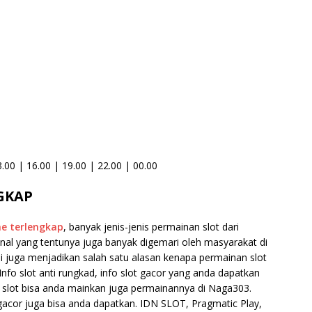
3.00 | 16.00 | 19.00 | 22.00 | 00.00
GKAP
ne terlengkap
, banyak jenis-jenis permainan slot dari
ional yang tentunya juga banyak digemari oleh masyarakat di
i juga menjadikan salah satu alasan kenapa permainan slot
Info slot anti rungkad, info slot gacor yang anda dapatkan
 slot bisa anda mainkan juga permainannya di Naga303.
gacor juga bisa anda dapatkan. IDN SLOT, Pragmatic Play,