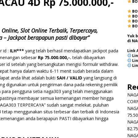
CAU 4D Rp 75.000.000,-
BO
BO
BO
BO
BO
Online, Slot Online Terbaik, Terpercaya,
Yuk b
a – Jackpot berapapun pasti dibayar”
di N
 id :
ILH***
yang telah berhasil mendapatkan jackpot pada
Link 
Li
emenangan sebesar
Rp 75.0
00.000
,-.
telah dibayarkan
Li
r id setelah yang bersangkutan mengisi formulir withdraw.
Lin
cepat hanya dalam waktu 6-11 menit sudah berada dalam
 dapat anda lihat adalah bukti
SAH / VALID
yang langsung di
yang digunakan untuk pengiriman dana pada rekening pemilik
Re
da para pengguna setia naga303 yang telah menggunakan
NAGA
ng pastinya membayar semua kemenangan member hingga
CORN
NAGA303 TERPERCAYA” sudah sangat melekat. puluhan
NAGA
 tetap menggunakan situs terbesar dan terbaik di Indonesia
75.5
, kemenangan anda berapapun PASTI dibayarkan hingga
NAGA
82.7
NAGA