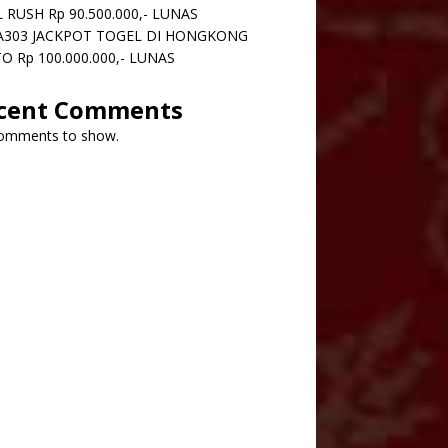
 RUSH Rp 90.500.000,- LUNAS
303 JACKPOT TOGEL DI HONGKONG
O Rp 100.000.000,- LUNAS
cent Comments
omments to show.