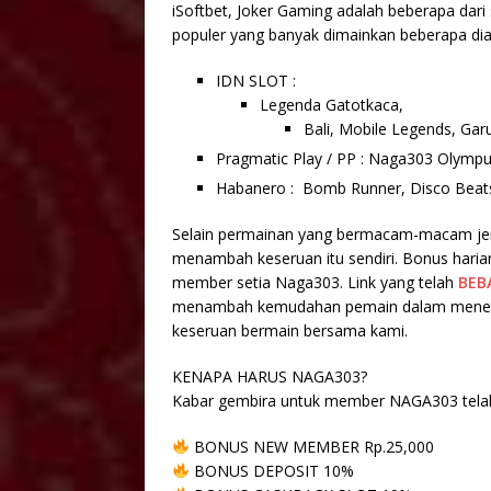
iSoftbet, Joker Gaming adalah beberapa dari s
populer yang banyak dimainkan beberapa dian
IDN SLOT :
Legenda Gatotkaca,
Bali, Mobile Legends, Ga
Pragmatic Play / PP : Naga303 Olympu
Habanero : Bomb Runner, Disco Beats
Selain permainan yang bermacam-macam je
menambah keseruan itu sendiri. Bonus haria
member setia Naga303. Link yang telah
BEB
menambah kemudahan pemain dalam menelus
keseruan bermain bersama kami.
KENAPA HARUS NAGA303?
Kabar gembira untuk member NAGA303 telah
BONUS NEW MEMBER Rp.25,000
BONUS DEPOSIT 10%