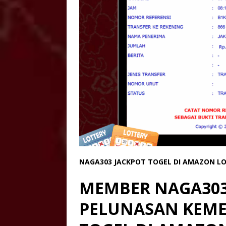
NAGA303 JACKPOT TOGEL DI AMAZON L
MEMBER NAGA30
PELUNASAN KEM