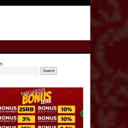
ch
Search