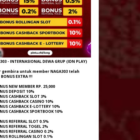
303 - INTERNASIONAL DEWA GRUP (IDN PLAY)
r gembira untuk member NAGA303 telah
 BONUS EXTRA !!!
NUS NEW MEMBER RP. 25,000
NUS DEPOSIT 10%
NUS CASHBACK SLOT 3%
NUS CASHBACK CASINO 10%
NUS CASHBACK E-LOTTERY 10%
NUS CASHBACK SPORTBOOK 10%
NUS REFERRAL SLOT 0.5%
NUS REFERRAL TOGEL 2%
NUS REFERRAL CASINO 0.2%
NUS ROLLINGAN SLOT 0.1%