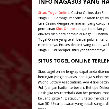
INFO NAGA303 YANG HA
Situs Togel Online
, Casino Online, dan Slot
Naga303. Berbagai macam Pasaran togel yan
Live Casino dengan permainan yang cukup fa
permainan
Slot Online
dengan tampilan yan
diakses oleh para pemain di Naga303 hanya 
Togel Online yang telah berdiri puluhan ta
membernya. Proses deposit yang cepat, wd b
Naga303 ini menjadi situs yang terpercaya.
SITUS TOGEL ONLINE TERL
Situs togel online lengkap dapat anda ditem
bettingan yang bervariasi dan juga sudah meng
(World Lottery Association). Ada 4 tipe bettin
Full (dengan hadiah terbesar), Bet tipe Disk
Balik (jika result terbalik dari bet pemain, 
keluar di prize 1, 2 ataupun 3 tetap mendap
dan 5D. Untuk pasaran yang sudah sangat di
yaitu :