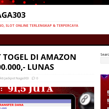
AGA303
INO, SLOT ONLINE TERLENGKAP & TERPERCAYA
T TOGEL DI AMAZON
Sear
0.000,- LUNAS
kti Jackpot Naga303
0