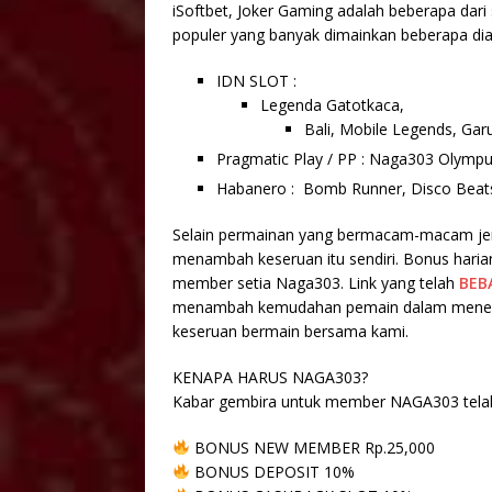
iSoftbet, Joker Gaming adalah beberapa dari s
populer yang banyak dimainkan beberapa dian
IDN SLOT :
Legenda Gatotkaca,
Bali, Mobile Legends, Ga
Pragmatic Play / PP : Naga303 Olympu
Habanero : Bomb Runner, Disco Beats
Selain permainan yang bermacam-macam je
menambah keseruan itu sendiri. Bonus haria
member setia Naga303. Link yang telah
BEB
menambah kemudahan pemain dalam menelus
keseruan bermain bersama kami.
KENAPA HARUS NAGA303?
Kabar gembira untuk member NAGA303 telah
BONUS NEW MEMBER Rp.25,000
BONUS DEPOSIT 10%