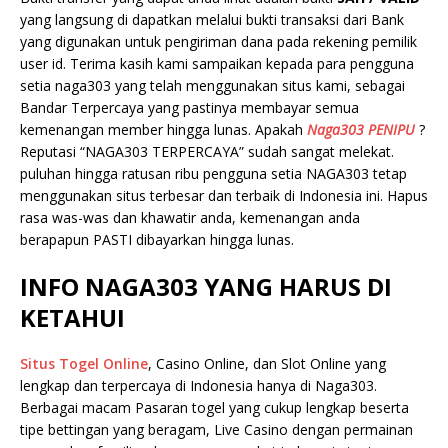
yang langsung di dapatkan melalui bukti transaksi dari Bank
yang digunakan untuk pengiriman dana pada rekening pemilik
user id. Terima kasih kami sampaikan kepada para pengguna
setia naga303 yang telah menggunakan situs kami, sebagai
Bandar Terpercaya yang pastinya membayar semua
kemenangan member hingga lunas. Apakah
Naga303
PENIPU
?
Reputasi “NAGA303 TERPERCAYA” sudah sangat melekat.
puluhan hingga ratusan ribu pengguna setia NAGA303 tetap
menggunakan situs terbesar dan terbaik di Indonesia ini. Hapus
rasa was-was dan khawatir anda, kemenangan anda
berapapun PASTI dibayarkan hingga lunas.
INFO NAGA303 YANG HARUS DI
KETAHUI
Situs Togel Online
, Casino Online, dan Slot Online yang
lengkap dan terpercaya di Indonesia hanya di Naga303.
Berbagai macam Pasaran togel yang cukup lengkap beserta
tipe bettingan yang beragam, Live Casino dengan permainan