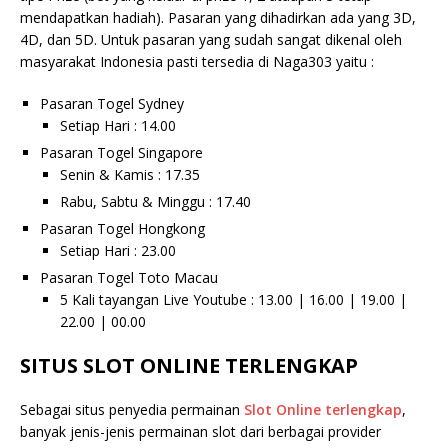
mendapatkan hadiah). Pasaran yang dihadirkan ada yang 3D,
4D, dan 5D. Untuk pasaran yang sudah sangat dikenal oleh
masyarakat Indonesia pasti tersedia di Naga303 yaitu :
Pasaran Togel Sydney
Setiap Hari : 14.00
Pasaran Togel Singapore
Senin & Kamis : 17.35
Rabu, Sabtu & Minggu : 17.40
Pasaran Togel Hongkong
Setiap Hari : 23.00
Pasaran Togel Toto Macau
5 Kali tayangan Live Youtube : 13.00 | 16.00 | 19.00 |
22.00 | 00.00
SITUS SLOT ONLINE TERLENGKAP
Sebagai situs penyedia permainan
Slot Online terlengkap
,
banyak jenis-jenis permainan slot dari berbagai provider