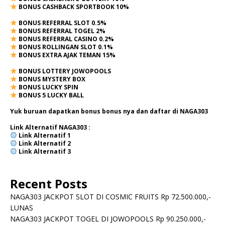
BONUS CASHBACK SPORTBOOK 10%
BONUS REFERRAL SLOT 0.5%
BONUS REFERRAL TOGEL 2%
BONUS REFERRAL CASINO 0.2%
BONUS ROLLINGAN SLOT 0.1%
BONUS EXTRA AJAK TEMAN 15%
BONUS LOTTERY JOWOPOOLS
BONUS MYSTERY BOX
BONUS LUCKY SPIN
BONUS 5 LUCKY BALL
Yuk buruan dapatkan bonus bonus nya dan daftar di NAGA303
Link Alternatif NAGA303 :
Link Alternatif
1
Link Alternatif
2
Link Alternatif 3
Recent Posts
NAGA303 JACKPOT SLOT DI COSMIC FRUITS Rp 72.500.000,-
LUNAS
NAGA303 JACKPOT TOGEL DI JOWOPOOLS Rp 90.250.000,-