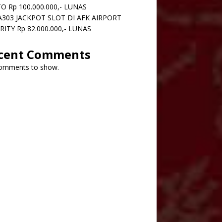
O Rp 100.000.000,- LUNAS
303 JACKPOT SLOT DI AFK AIRPORT
RITY Rp 82.000.000,- LUNAS
cent Comments
omments to show.