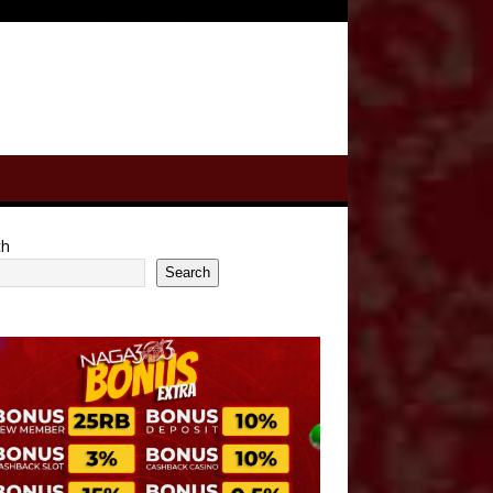
ch
Search