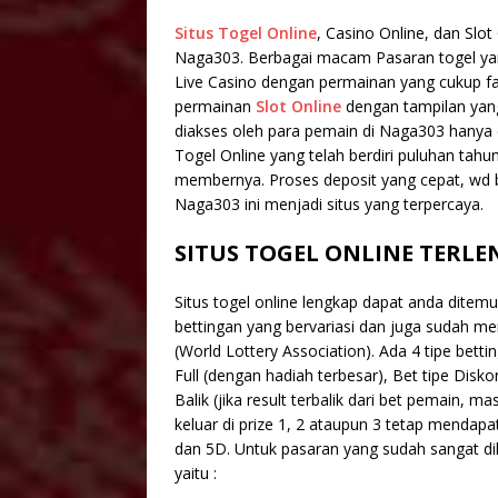
Situs Togel Online
, Casino Online, dan Slot
Naga303. Berbagai macam Pasaran togel yan
Live Casino dengan permainan yang cukup fa
permainan
Slot Online
dengan tampilan yan
diakses oleh para pemain di Naga303 hanya 
Togel Online yang telah berdiri puluhan ta
membernya. Proses deposit yang cepat, wd b
Naga303 ini menjadi situs yang terpercaya.
SITUS TOGEL ONLINE TERL
Situs togel online lengkap dapat anda ditem
bettingan yang bervariasi dan juga sudah meng
(World Lottery Association). Ada 4 tipe bettin
Full (dengan hadiah terbesar), Bet tipe Disk
Balik (jika result terbalik dari bet pemain, 
keluar di prize 1, 2 ataupun 3 tetap mendap
dan 5D. Untuk pasaran yang sudah sangat di
yaitu :