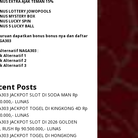
NUS EXTRA AJAK TEMAN 15%
NUS LOTTERY JOWOPOOLS
NUS MYSTERY BOX
NUS LUCKY SPIN
NUS 5 LUCKY BALL
uruan dapatkan bonus bonus nya dan daftar
AGA303
Alternatif NAGA303 :
nk Alternatif
1
nk Alternatif
2
k Alternatif 3
cent Posts
303 JACKPOT SLOT DI SODA MAN Rp
00.000,- LUNAS
303 JACKPOT TOGEL DI KINGKONG 4D Rp
50.000,- LUNAS
303 JACKPOT SLOT DI 2026 GOLDEN
 RUSH Rp 90.500.000,- LUNAS
303 JACKPOT TOGEL DI HONGKONG