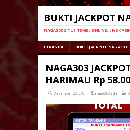
BUKTI JACKPOT N
NAGA303 SITUS TOGEL ONLINE, LIVE CAS
BERANDA
BUKTI JACKPOT NAGA303
NAGA303 JACKPOT
HARIMAU Rp 58.00
December 22, 2024
naga303adm
B