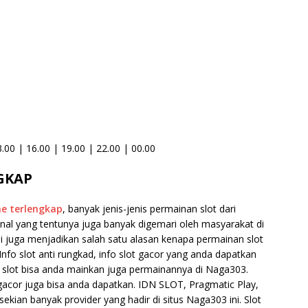
3.00 | 16.00 | 19.00 | 22.00 | 00.00
GKAP
ne terlengkap
, banyak jenis-jenis permainan slot dari
ional yang tentunya juga banyak digemari oleh masyarakat di
i juga menjadikan salah satu alasan kenapa permainan slot
Info slot anti rungkad, info slot gacor yang anda dapatkan
 slot bisa anda mainkan juga permainannya di Naga303.
gacor juga bisa anda dapatkan. IDN SLOT, Pragmatic Play,
ekian banyak provider yang hadir di situs Naga303 ini. Slot