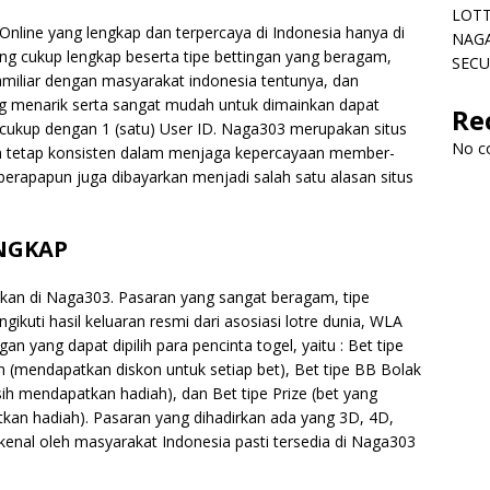
LOTT
 Online yang lengkap dan terpercaya di Indonesia hanya di
NAGA
g cukup lengkap beserta tipe bettingan yang beragam,
SECU
miliar dengan masyarakat indonesia tentunya, dan
g menarik serta sangat mudah untuk dimainkan dapat
Re
cukup dengan 1 (satu) User ID. Naga303 merupakan situs
No c
hun tetap konsisten dalam menjaga kepercayaan member-
erapapun juga dibayarkan menjadi salah satu alasan situs
ENGKAP
ukan di Naga303. Pasaran yang sangat beragam, tipe
ikuti hasil keluaran resmi dari asosiasi lotre dunia, WLA
gan yang dapat dipilih para pencinta togel, yaitu : Bet tipe
on (mendapatkan diskon untuk setiap bet), Bet tipe BB Bolak
masih mendapatkan hadiah), dan Bet tipe Prize (bet yang
atkan hadiah). Pasaran yang dihadirkan ada yang 3D, 4D,
kenal oleh masyarakat Indonesia pasti tersedia di Naga303