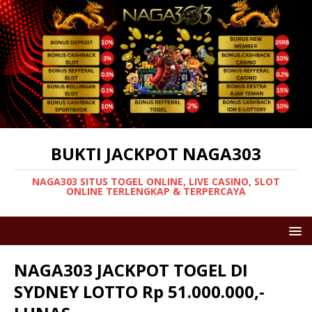
BUKTI JACKPOT NAGA303
NAGA303 SITUS TOGEL ONLINE, LIVE CASINO, SLOT
ONLINE TERLENGKAP & TERPERCAYA
NAGA303 JACKPOT TOGEL DI
SYDNEY LOTTO Rp 51.000.000,-