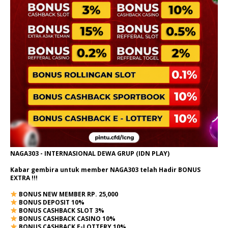
NAGA303 - INTERNASIONAL DEWA GRUP (IDN PLAY)
Kabar gembira untuk member NAGA303 telah Hadir BONUS
EXTRA !!!
BONUS NEW MEMBER RP. 25,000
BONUS DEPOSIT 10%
BONUS CASHBACK SLOT 3%
BONUS CASHBACK CASINO 10%
BONUS CASHBACK E-LOTTERY 10%