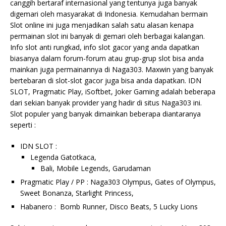
canggih bertaraf internasional yang tentunya juga banyak
digemari oleh masyarakat di Indonesia. Kemudahan bermain
Slot online ini juga menjadikan salah satu alasan kenapa
permainan slot ini banyak di gemari oleh berbagai kalangan.
Info slot anti rungkad, info slot gacor yang anda dapatkan
biasanya dalam forum-forum atau grup-grup slot bisa anda
mainkan juga permainannya di Naga303. Maxwin yang banyak
bertebaran di slot-slot gacor juga bisa anda dapatkan. IDN
SLOT, Pragmatic Play, iSoftbet, Joker Gaming adalah beberapa
dari sekian banyak provider yang hadir di situs Naga303 ini.
Slot populer yang banyak dimainkan beberapa diantaranya
seperti :
IDN SLOT :
Legenda Gatotkaca,
Bali, Mobile Legends, Garudaman
Pragmatic Play / PP : Naga303 Olympus, Gates of Olympus,
Sweet Bonanza, Starlight Princess,
Habanero : Bomb Runner, Disco Beats, 5 Lucky Lions