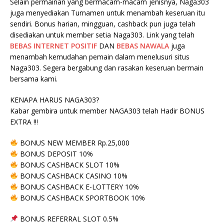
Selain permainan yang bermacam-macam jenisnya, Naga303
juga menyediakan Turnamen untuk menambah keseruan itu
sendiri. Bonus harian, mingguan, cashback pun juga telah
disediakan untuk member setia Naga303. Link yang telah
BEBAS INTERNET POSITIF
DAN
BEBAS NAWALA
juga
menambah kemudahan pemain dalam menelusuri situs
Naga303. Segera bergabung dan rasakan keseruan bermain
bersama kami.
KENAPA HARUS NAGA303?
Kabar gembira untuk member NAGA303 telah Hadir BONUS
EXTRA !!!
BONUS NEW MEMBER Rp.25,000
BONUS DEPOSIT 10%
BONUS CASHBACK SLOT 10%
BONUS CASHBACK CASINO 10%
BONUS CASHBACK E-LOTTERY 10%
BONUS CASHBACK SPORTBOOK 10%
BONUS REFERRAL SLOT 0.5%