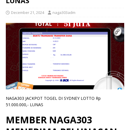
LUNAS
December 21, 2024
naga303adm
NAGA303 JACKPOT TOGEL DI SYDNEY LOTTO Rp
51.000.000,- LUNAS
MEMBER NAGA303