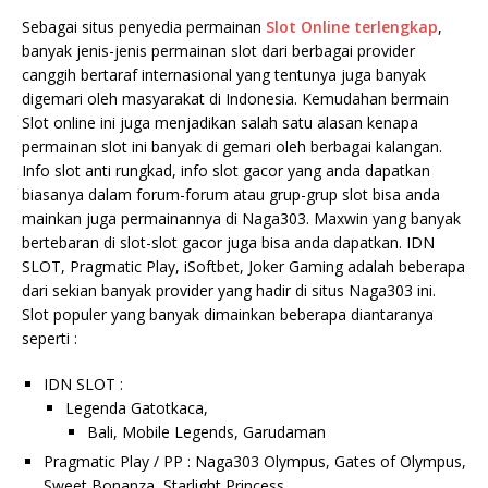
Sebagai situs penyedia permainan
Slot Online terlengkap
,
banyak jenis-jenis permainan slot dari berbagai provider
canggih bertaraf internasional yang tentunya juga banyak
digemari oleh masyarakat di Indonesia. Kemudahan bermain
Slot online ini juga menjadikan salah satu alasan kenapa
permainan slot ini banyak di gemari oleh berbagai kalangan.
Info slot anti rungkad, info slot gacor yang anda dapatkan
biasanya dalam forum-forum atau grup-grup slot bisa anda
mainkan juga permainannya di Naga303. Maxwin yang banyak
bertebaran di slot-slot gacor juga bisa anda dapatkan. IDN
SLOT, Pragmatic Play, iSoftbet, Joker Gaming adalah beberapa
dari sekian banyak provider yang hadir di situs Naga303 ini.
Slot populer yang banyak dimainkan beberapa diantaranya
seperti :
IDN SLOT :
Legenda Gatotkaca,
Bali, Mobile Legends, Garudaman
Pragmatic Play / PP : Naga303 Olympus, Gates of Olympus,
Sweet Bonanza, Starlight Princess,