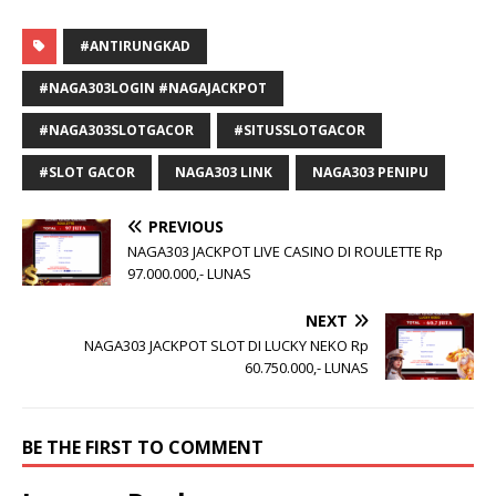
#ANTIRUNGKAD
#NAGA303LOGIN #NAGAJACKPOT
#NAGA303SLOTGACOR
#SITUSSLOTGACOR
#SLOT GACOR
NAGA303 LINK
NAGA303 PENIPU
PREVIOUS
NAGA303 JACKPOT LIVE CASINO DI ROULETTE Rp
97.000.000,- LUNAS
NEXT
NAGA303 JACKPOT SLOT DI LUCKY NEKO Rp
60.750.000,- LUNAS
BE THE FIRST TO COMMENT