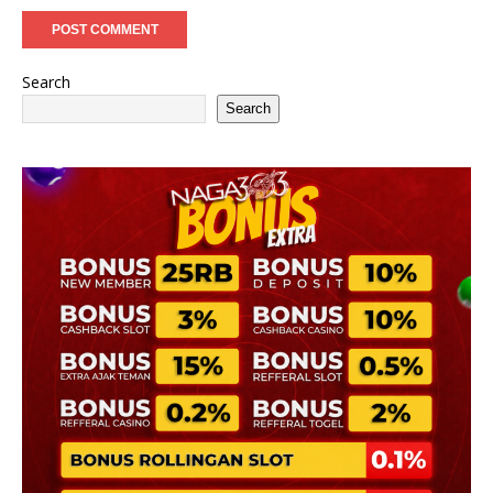
Search
Search