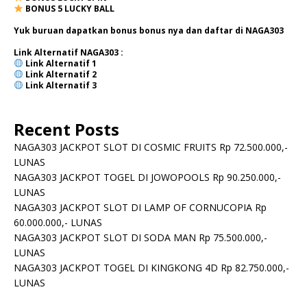
BONUS 5 LUCKY BALL
Yuk buruan dapatkan bonus bonus nya dan daftar di NAGA303
Link Alternatif NAGA303 :
Link Alternatif
1
Link Alternatif
2
Link Alternatif 3
Recent Posts
NAGA303 JACKPOT SLOT DI COSMIC FRUITS Rp 72.500.000,-
LUNAS
NAGA303 JACKPOT TOGEL DI JOWOPOOLS Rp 90.250.000,-
LUNAS
NAGA303 JACKPOT SLOT DI LAMP OF CORNUCOPIA Rp
60.000.000,- LUNAS
NAGA303 JACKPOT SLOT DI SODA MAN Rp 75.500.000,-
LUNAS
NAGA303 JACKPOT TOGEL DI KINGKONG 4D Rp 82.750.000,-
LUNAS