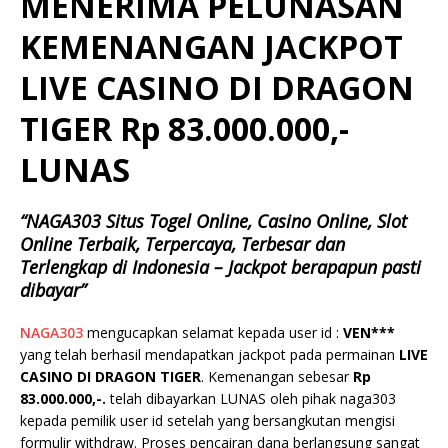
MENERIMA PELUNASAN
KEMENANGAN JACKPOT
LIVE CASINO DI DRAGON
TIGER Rp 83.000.000,-
LUNAS
“NAGA303 Situs Togel Online, Casino Online, Slot
Online Terbaik, Terpercaya, Terbesar dan
Terlengkap di Indonesia – Jackpot berapapun pasti
dibayar”
NAGA303
mengucapkan selamat kepada user id :
VEN***
yang telah berhasil mendapatkan jackpot pada permainan
LIVE
CASINO DI DRAGON TIGER
. Kemenangan sebesar
Rp
83.000.000,-.
telah dibayarkan LUNAS oleh pihak naga303
kepada pemilik user id setelah yang bersangkutan mengisi
formulir withdraw. Proses pencairan dana berlangsung sangat