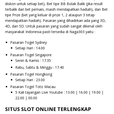
diskon untuk setiap bet), Bet tipe BB Bolak Balik (jika result
terbalik dari bet pemain, masih mendapatkan hadiah), dan Bet
tipe Prize (bet yang keluar di prize 1, 2 ataupun 3 tetap
mendapatkan hadiah). Pasaran yang dihadirkan ada yang 3D,
4D, dan 5D. Untuk pasaran yang sudah sangat dikenal oleh
masyarakat Indonesia pasti tersedia di Naga303 yaitu :
Pasaran Togel Sydney
Setiap Hari : 14.00
Pasaran Togel Singapore
Senin & Kamis : 17.35
Rabu, Sabtu & Minggu : 17.40
Pasaran Togel Hongkong
Setiap Hari : 23.00
Pasaran Togel Toto Macau
5 Kali tayangan Live Youtube : 13.00 | 16.00 | 19.00 |
22.00 | 00.00
SITUS SLOT ONLINE TERLENGKAP