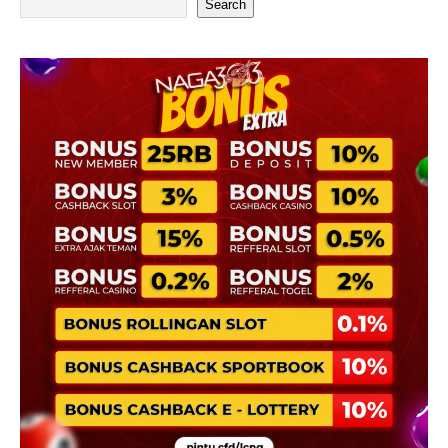
Search