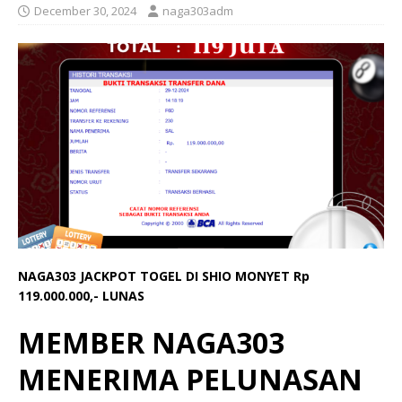
December 30, 2024
naga303adm
NAGA303 JACKPOT TOGEL DI SHIO MONYET Rp
119.000.000,- LUNAS
MEMBER NAGA303
MENERIMA PELUNASAN