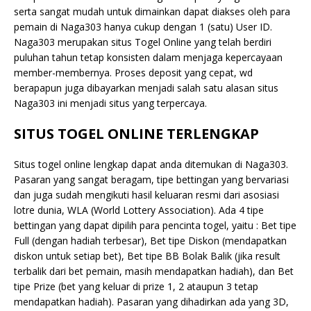
serta sangat mudah untuk dimainkan dapat diakses oleh para
pemain di Naga303 hanya cukup dengan 1 (satu) User ID.
Naga303 merupakan situs Togel Online yang telah berdiri
puluhan tahun tetap konsisten dalam menjaga kepercayaan
member-membernya. Proses deposit yang cepat, wd
berapapun juga dibayarkan menjadi salah satu alasan situs
Naga303 ini menjadi situs yang terpercaya.
SITUS TOGEL ONLINE TERLENGKAP
Situs togel online lengkap dapat anda ditemukan di Naga303.
Pasaran yang sangat beragam, tipe bettingan yang bervariasi
dan juga sudah mengikuti hasil keluaran resmi dari asosiasi
lotre dunia, WLA (World Lottery Association). Ada 4 tipe
bettingan yang dapat dipilih para pencinta togel, yaitu : Bet tipe
Full (dengan hadiah terbesar), Bet tipe Diskon (mendapatkan
diskon untuk setiap bet), Bet tipe BB Bolak Balik (jika result
terbalik dari bet pemain, masih mendapatkan hadiah), dan Bet
tipe Prize (bet yang keluar di prize 1, 2 ataupun 3 tetap
mendapatkan hadiah). Pasaran yang dihadirkan ada yang 3D,