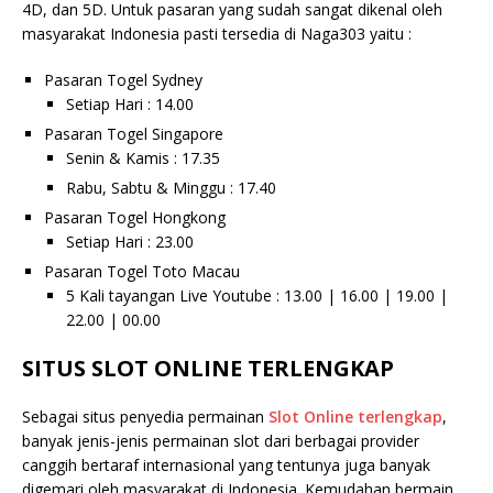
4D, dan 5D. Untuk pasaran yang sudah sangat dikenal oleh
masyarakat Indonesia pasti tersedia di Naga303 yaitu :
Pasaran Togel Sydney
Setiap Hari : 14.00
Pasaran Togel Singapore
Senin & Kamis : 17.35
Rabu, Sabtu & Minggu : 17.40
Pasaran Togel Hongkong
Setiap Hari : 23.00
Pasaran Togel Toto Macau
5 Kali tayangan Live Youtube : 13.00 | 16.00 | 19.00 |
22.00 | 00.00
SITUS SLOT ONLINE TERLENGKAP
Sebagai situs penyedia permainan
Slot Online terlengkap
,
banyak jenis-jenis permainan slot dari berbagai provider
canggih bertaraf internasional yang tentunya juga banyak
digemari oleh masyarakat di Indonesia. Kemudahan bermain