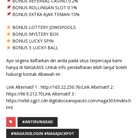
BONUS REFERRAL CASINO 0.2%
BONUS ROLLINGAN SLOT 0.1%
BONUS EXTRA AJAK TEMAN 15%
BONUS LOTTERY JOWOPOOLS
BONUS MYSTERY BOX
BONUS LUCKY SPIN
BONUS 5 LUCKY BALL
Ayo segera daftarkan diri anda pada situs terpercaya kami
hanya di NAGA303. Untuk info pendaftaran lebih lanjut boleh
hubungi kontak dibawah ini :
Link Alternatif 1 : http://165.22.250.76/Link Alternatif 2 :
https://96.9.212.70Link Alternatif 3 :
https://orbit.sgp1.cdn.digitaloceanspaces.com/naga303/index.h
tml
#ANTIRUNGKAD
#NAGA303LOGIN #NAGAJACKPOT