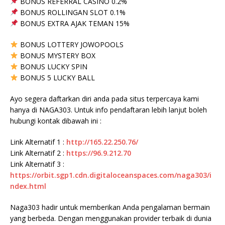
BONUS REFERRAL CASINO 0.2%
BONUS ROLLINGAN SLOT 0.1%
BONUS EXTRA AJAK TEMAN 15%
BONUS LOTTERY JOWOPOOLS
BONUS MYSTERY BOX
BONUS LUCKY SPIN
BONUS 5 LUCKY BALL
Ayo segera daftarkan diri anda pada situs terpercaya kami
hanya di NAGA303. Untuk info pendaftaran lebih lanjut boleh
hubungi kontak dibawah ini :
Link Alternatif 1 :
http://165.22.250.76/
Link Alternatif 2 :
https://96.9.212.70
Link Alternatif 3 :
https://orbit.sgp1.cdn.digitaloceanspaces.com/naga303/i
ndex.html
Naga303 hadir untuk memberikan Anda pengalaman bermain
yang berbeda. Dengan menggunakan provider terbaik di dunia