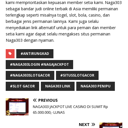
kami memprioritaskan kepuasan member setia kami. Naga303
sebagai bandar judi online terbaik di Asia memiliki permainan
terlengkap seperti misalnya togel, slot, bola, casino, dan
berbagai jenis permainan lainnya. Kami juga selalu
menyediakan link alternatif untuk para pemain dan member
setia kami agar dapat selalu mengakses situs permainan
Naga303 dengan nyaman.
#ANTIRUNGKAD
#NAGA303LOGIN #NAGAJACKPOT
#NAGA303SLOTGACOR
#SITUSSLOTGACOR
#SLOT GACOR
NAGA303 LINK
NAGA303 PENIPU
PREVIOUS
NAGA303 JACKPOT LIVE CASINO DI SUWIT Rp
65.000.000,- LUNAS
NEXT