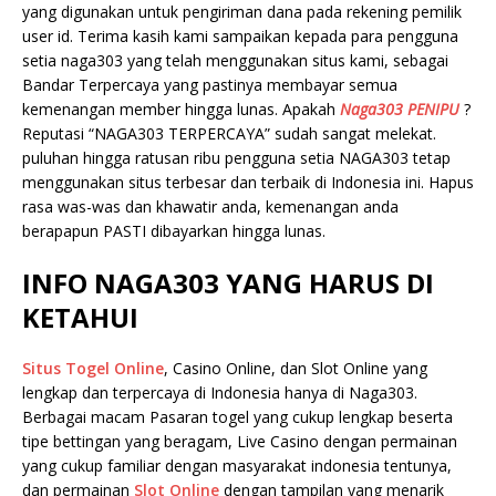
yang digunakan untuk pengiriman dana pada rekening pemilik
user id. Terima kasih kami sampaikan kepada para pengguna
setia naga303 yang telah menggunakan situs kami, sebagai
Bandar Terpercaya yang pastinya membayar semua
kemenangan member hingga lunas. Apakah
Naga303
PENIPU
?
Reputasi “NAGA303 TERPERCAYA” sudah sangat melekat.
puluhan hingga ratusan ribu pengguna setia NAGA303 tetap
menggunakan situs terbesar dan terbaik di Indonesia ini. Hapus
rasa was-was dan khawatir anda, kemenangan anda
berapapun PASTI dibayarkan hingga lunas.
INFO NAGA303 YANG HARUS DI
KETAHUI
Situs Togel Online
, Casino Online, dan Slot Online yang
lengkap dan terpercaya di Indonesia hanya di Naga303.
Berbagai macam Pasaran togel yang cukup lengkap beserta
tipe bettingan yang beragam, Live Casino dengan permainan
yang cukup familiar dengan masyarakat indonesia tentunya,
dan permainan
Slot Online
dengan tampilan yang menarik