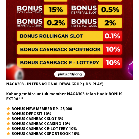
NAGA303 - INTERNASIONAL DEWA GRUP (IDN PLAY)
Kabar gembira untuk member NAGA303 telah Hadir BONUS
EXTRA !!!
BONUS NEW MEMBER RP. 25,000
BONUS DEPOSIT 10%
BONUS CASHBACK SLOT 3%
BONUS CASHBACK CASINO 10%
BONUS CASHBACK E-LOTTERY 10%
BONUS CASHBACK SPORTBOOK 10%