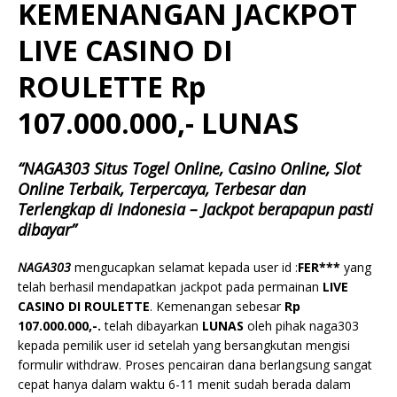
KEMENANGAN JACKPOT
LIVE CASINO DI
ROULETTE Rp
107.000.000,- LUNAS
“NAGA303 Situs Togel Online, Casino Online, Slot
Online Terbaik, Terpercaya, Terbesar dan
Terlengkap di Indonesia – Jackpot berapapun pasti
dibayar”
NAGA303
mengucapkan selamat kepada user id :
FER***
yang
telah berhasil mendapatkan jackpot pada permainan
LIVE
CASINO DI ROULETTE
. Kemenangan sebesar
Rp
107.000.000,-.
telah dibayarkan
LUNAS
oleh pihak naga303
kepada pemilik user id setelah yang bersangkutan mengisi
formulir withdraw. Proses pencairan dana berlangsung sangat
cepat hanya dalam waktu 6-11 menit sudah berada dalam