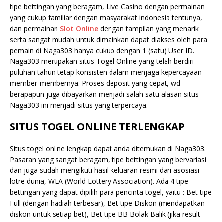
tipe bettingan yang beragam, Live Casino dengan permainan
yang cukup familiar dengan masyarakat indonesia tentunya,
dan permainan
Slot Online
dengan tampilan yang menarik
serta sangat mudah untuk dimainkan dapat diakses oleh para
pemain di Naga303 hanya cukup dengan 1 (satu) User ID.
Naga303 merupakan situs Togel Online yang telah berdiri
puluhan tahun tetap konsisten dalam menjaga kepercayaan
member-membernya. Proses deposit yang cepat, wd
berapapun juga dibayarkan menjadi salah satu alasan situs
Naga303 ini menjadi situs yang terpercaya.
SITUS TOGEL ONLINE TERLENGKAP
Situs togel online lengkap dapat anda ditemukan di Naga303.
Pasaran yang sangat beragam, tipe bettingan yang bervariasi
dan juga sudah mengikuti hasil keluaran resmi dari asosiasi
lotre dunia, WLA (World Lottery Association). Ada 4 tipe
bettingan yang dapat dipilih para pencinta togel, yaitu : Bet tipe
Full (dengan hadiah terbesar), Bet tipe Diskon (mendapatkan
diskon untuk setiap bet), Bet tipe BB Bolak Balik (jika result