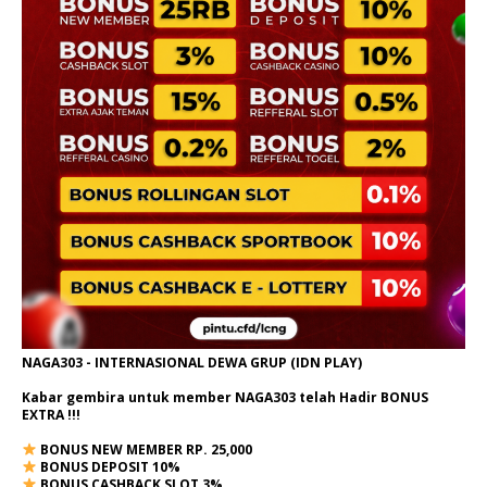
NAGA303 - INTERNASIONAL DEWA GRUP (IDN PLAY)
Kabar gembira untuk member NAGA303 telah Hadir BONUS
EXTRA !!!
BONUS NEW MEMBER RP. 25,000
BONUS DEPOSIT 10%
BONUS CASHBACK SLOT 3%