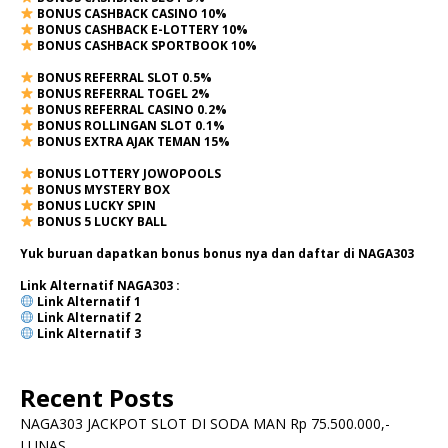
BONUS CASHBACK CASINO 10%
BONUS CASHBACK E-LOTTERY 10%
BONUS CASHBACK SPORTBOOK 10%
BONUS REFERRAL SLOT 0.5%
BONUS REFERRAL TOGEL 2%
BONUS REFERRAL CASINO 0.2%
BONUS ROLLINGAN SLOT 0.1%
BONUS EXTRA AJAK TEMAN 15%
BONUS LOTTERY JOWOPOOLS
BONUS MYSTERY BOX
BONUS LUCKY SPIN
BONUS 5 LUCKY BALL
Yuk buruan dapatkan bonus bonus nya dan daftar di NAGA303
Link Alternatif NAGA303 :
Link Alternatif
1
Link Alternatif
2
Link Alternatif 3
Recent Posts
NAGA303 JACKPOT SLOT DI SODA MAN Rp 75.500.000,-
LUNAS