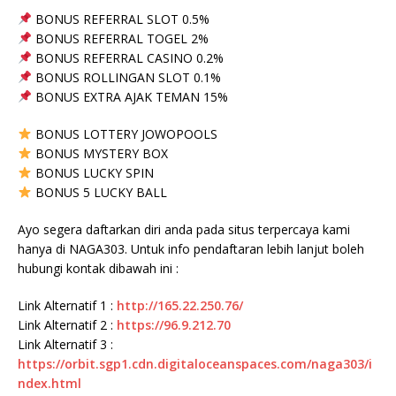
BONUS REFERRAL SLOT 0.5%
BONUS REFERRAL TOGEL 2%
BONUS REFERRAL CASINO 0.2%
BONUS ROLLINGAN SLOT 0.1%
BONUS EXTRA AJAK TEMAN 15%
BONUS LOTTERY JOWOPOOLS
BONUS MYSTERY BOX
BONUS LUCKY SPIN
BONUS 5 LUCKY BALL
Ayo segera daftarkan diri anda pada situs terpercaya kami
hanya di NAGA303. Untuk info pendaftaran lebih lanjut boleh
hubungi kontak dibawah ini :
Link Alternatif 1 :
http://165.22.250.76/
Link Alternatif 2 :
https://96.9.212.70
Link Alternatif 3 :
https://orbit.sgp1.cdn.digitaloceanspaces.com/naga303/i
ndex.html