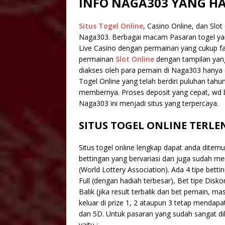
INFO NAGA303 YANG HA
Situs Togel Online
, Casino Online, dan Slot
Naga303. Berbagai macam Pasaran togel yan
Live Casino dengan permainan yang cukup fa
permainan
Slot Online
dengan tampilan yan
diakses oleh para pemain di Naga303 hanya 
Togel Online yang telah berdiri puluhan ta
membernya. Proses deposit yang cepat, wd b
Naga303 ini menjadi situs yang terpercaya.
SITUS TOGEL ONLINE TERL
Situs togel online lengkap dapat anda ditem
bettingan yang bervariasi dan juga sudah meng
(World Lottery Association). Ada 4 tipe bettin
Full (dengan hadiah terbesar), Bet tipe Disk
Balik (jika result terbalik dari bet pemain, 
keluar di prize 1, 2 ataupun 3 tetap mendap
dan 5D. Untuk pasaran yang sudah sangat di
yaitu :