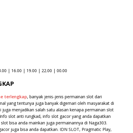
3.00 | 16.00 | 19.00 | 22.00 | 00.00
GKAP
ne terlengkap
, banyak jenis-jenis permainan slot dari
ional yang tentunya juga banyak digemari oleh masyarakat di
i juga menjadikan salah satu alasan kenapa permainan slot
Info slot anti rungkad, info slot gacor yang anda dapatkan
 slot bisa anda mainkan juga permainannya di Naga303.
gacor juga bisa anda dapatkan. IDN SLOT, Pragmatic Play,