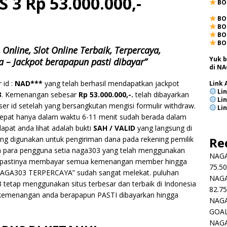
3 Rp 53.000.000,-
BO
BO
BO
BO
BO
Online, Slot Online Terbaik, Terpercaya,
Yuk b
a – Jackpot berapapun pasti dibayar”
di N
id :
NAD***
yang telah berhasil mendapatkan jackpot
Link 
Li
3
. Kemenangan sebesar
Rp 53.000.000,-.
telah dibayarkan
Li
er id setelah yang bersangkutan mengisi formulir withdraw.
Lin
cepat hanya dalam waktu 6-11 menit sudah berada dalam
 dapat anda lihat adalah bukti
SAH / VALID
yang langsung di
yang digunakan untuk pengiriman dana pada rekening pemilik
Re
da para pengguna setia naga303 yang telah menggunakan
NAGA
ng pastinya membayar semua kemenangan member hingga
75.5
NAGA303 TERPERCAYA” sudah sangat melekat. puluhan
NAGA
 tetap menggunakan situs terbesar dan terbaik di Indonesia
82.7
, kemenangan anda berapapun PASTI dibayarkan hingga
NAGA
GOAL
NAGA