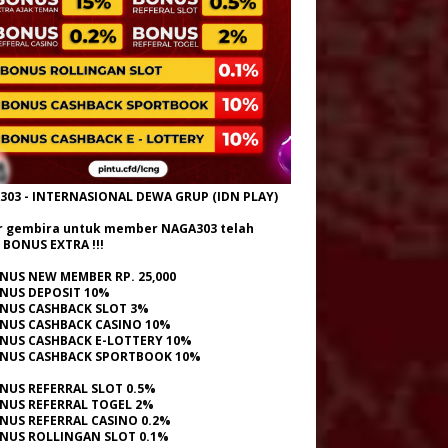
303 - INTERNASIONAL DEWA GRUP (IDN PLAY)
r gembira untuk member NAGA303 telah
 BONUS EXTRA !!!
NUS NEW MEMBER RP. 25,000
NUS DEPOSIT 10%
NUS CASHBACK SLOT 3%
NUS CASHBACK CASINO 10%
NUS CASHBACK E-LOTTERY 10%
NUS CASHBACK SPORTBOOK 10%
NUS REFERRAL SLOT 0.5%
NUS REFERRAL TOGEL 2%
NUS REFERRAL CASINO 0.2%
NUS ROLLINGAN SLOT 0.1%