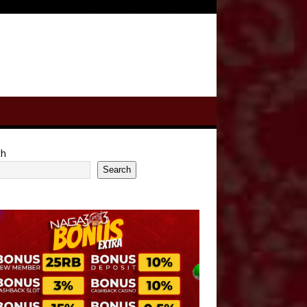
ch
Search