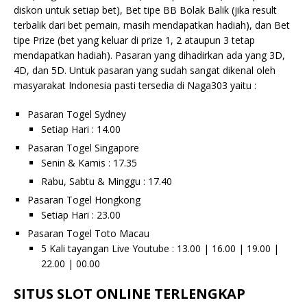
diskon untuk setiap bet), Bet tipe BB Bolak Balik (jika result
terbalik dari bet pemain, masih mendapatkan hadiah), dan Bet
tipe Prize (bet yang keluar di prize 1, 2 ataupun 3 tetap
mendapatkan hadiah). Pasaran yang dihadirkan ada yang 3D,
4D, dan 5D. Untuk pasaran yang sudah sangat dikenal oleh
masyarakat Indonesia pasti tersedia di Naga303 yaitu :
Pasaran Togel Sydney
Setiap Hari : 14.00
Pasaran Togel Singapore
Senin & Kamis : 17.35
Rabu, Sabtu & Minggu : 17.40
Pasaran Togel Hongkong
Setiap Hari : 23.00
Pasaran Togel Toto Macau
5 Kali tayangan Live Youtube : 13.00 | 16.00 | 19.00 |
22.00 | 00.00
SITUS SLOT ONLINE TERLENGKAP