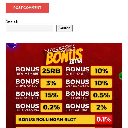
Search
Search