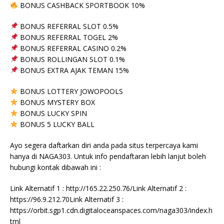
BONUS CASHBACK SPORTBOOK 10%
BONUS REFERRAL SLOT 0.5%
BONUS REFERRAL TOGEL 2%
BONUS REFERRAL CASINO 0.2%
BONUS ROLLINGAN SLOT 0.1%
BONUS EXTRA AJAK TEMAN 15%
BONUS LOTTERY JOWOPOOLS
BONUS MYSTERY BOX
BONUS LUCKY SPIN
BONUS 5 LUCKY BALL
Ayo segera daftarkan diri anda pada situs terpercaya kami
hanya di NAGA303. Untuk info pendaftaran lebih lanjut boleh
hubungi kontak dibawah ini :
Link Alternatif 1 : http://165.22.250.76/Link Alternatif 2 :
https://96.9.212.70Link Alternatif 3 :
https://orbit.sgp1.cdn.digitaloceanspaces.com/naga303/index.h
tml