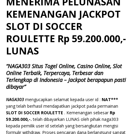
MENERIMA PELUNASAN
KEMENANGAN JACKPOT
SLOT DI SOCCER
ROULETTE Rp 59.200.000,-
LUNAS
“NAGA303 Situs Togel Online, Casino Online, Slot
Online Terbaik, Terpercaya, Terbesar dan
Terlengkap di Indonesia – Jackpot berapapun pasti
dibayar”
NAGA303
mengucapkan selamat kepada user id :
NAT***
yang telah berhasil mendapatkan jackpot pada permainan
SLOT DI SOCCER ROULETTE
. Kemenangan sebesar
Rp
59.200.000,-.
telah dibayarkan LUNAS oleh pihak naga303
kepada pemilik user id setelah yang bersangkutan mengisi
formulir withdraw. Proses pencairan dana berlangsung sangat