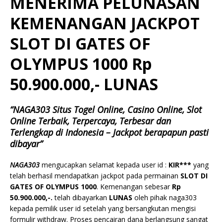
MENERIMA PELUNASAN
KEMENANGAN JACKPOT
SLOT DI GATES OF
OLYMPUS 1000 Rp
50.900.000,- LUNAS
“NAGA303 Situs Togel Online, Casino Online, Slot
Online Terbaik, Terpercaya, Terbesar dan
Terlengkap di Indonesia – Jackpot berapapun pasti
dibayar”
NAGA303
mengucapkan selamat kepada user id :
KIR***
yang
telah berhasil mendapatkan jackpot pada permainan
SLOT DI
GATES OF OLYMPUS 1000
. Kemenangan sebesar
Rp
50.900.000,-.
telah dibayarkan
LUNAS
oleh pihak naga303
kepada pemilik user id setelah yang bersangkutan mengisi
formulir withdraw. Proses pencairan dana berlangsung sangat