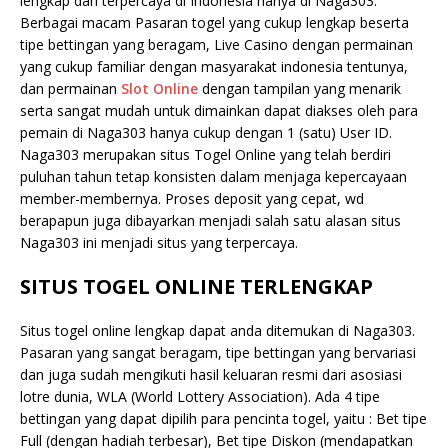
lengkap dan terpercaya di Indonesia hanya di Naga303.
Berbagai macam Pasaran togel yang cukup lengkap beserta
tipe bettingan yang beragam, Live Casino dengan permainan
yang cukup familiar dengan masyarakat indonesia tentunya,
dan permainan
Slot Online
dengan tampilan yang menarik
serta sangat mudah untuk dimainkan dapat diakses oleh para
pemain di Naga303 hanya cukup dengan 1 (satu) User ID.
Naga303 merupakan situs Togel Online yang telah berdiri
puluhan tahun tetap konsisten dalam menjaga kepercayaan
member-membernya. Proses deposit yang cepat, wd
berapapun juga dibayarkan menjadi salah satu alasan situs
Naga303 ini menjadi situs yang terpercaya.
SITUS TOGEL ONLINE TERLENGKAP
Situs togel online lengkap dapat anda ditemukan di Naga303.
Pasaran yang sangat beragam, tipe bettingan yang bervariasi
dan juga sudah mengikuti hasil keluaran resmi dari asosiasi
lotre dunia, WLA (World Lottery Association). Ada 4 tipe
bettingan yang dapat dipilih para pencinta togel, yaitu : Bet tipe
Full (dengan hadiah terbesar), Bet tipe Diskon (mendapatkan