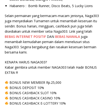
Habanero : Bomb Runner, Disco Beats, 5 Lucky Lions
Selain permainan yang bermacam-macam jenisnya, Naga303
juga menyediakan Turnamen untuk menambah keseruan itu
sendiri. Bonus harian, mingguan, cashback pun juga telah
disediakan untuk member setia Naga303. Link yang telah
BEBAS INTERNET POSITIF
DAN
BEBAS NAWALA
juga
menambah kemudahan pemain dalam menelusuri situs
Naga303. Segera bergabung dan rasakan keseruan bermain
bersama kami.
KENAPA HARUS NAGA303?
Kabar gembira untuk member NAGA303 telah Hadir BONUS
EXTRA !!!
BONUS NEW MEMBER Rp.25,000
BONUS DEPOSIT 10%
BONUS CASHBACK SLOT 10%
BONUS CASHBACK CASINO 10%
BONUS CASHBACK E-LOTTERY 10%