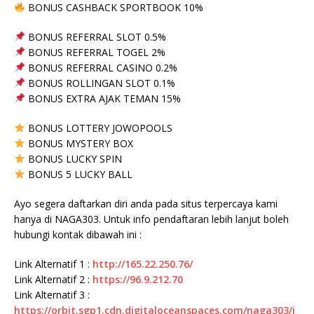
BONUS CASHBACK SPORTBOOK 10%
BONUS REFERRAL SLOT 0.5%
BONUS REFERRAL TOGEL 2%
BONUS REFERRAL CASINO 0.2%
BONUS ROLLINGAN SLOT 0.1%
BONUS EXTRA AJAK TEMAN 15%
BONUS LOTTERY JOWOPOOLS
BONUS MYSTERY BOX
BONUS LUCKY SPIN
BONUS 5 LUCKY BALL
Ayo segera daftarkan diri anda pada situs terpercaya kami
hanya di NAGA303. Untuk info pendaftaran lebih lanjut boleh
hubungi kontak dibawah ini :
Link Alternatif 1 :
http://165.22.250.76/
Link Alternatif 2 :
https://96.9.212.70
Link Alternatif 3 :
https://orbit.sgp1.cdn.digitaloceanspaces.com/naga303/i