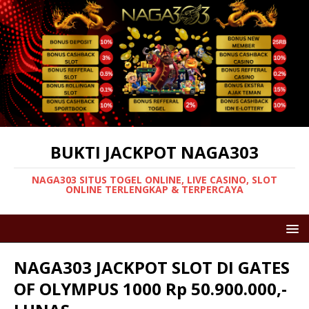
BUKTI JACKPOT NAGA303
NAGA303 SITUS TOGEL ONLINE, LIVE CASINO, SLOT
ONLINE TERLENGKAP & TERPERCAYA
NAGA303 JACKPOT SLOT DI GATES
OF OLYMPUS 1000 Rp 50.900.000,-