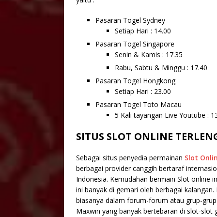
Pasaran Togel Sydney
Setiap Hari : 14.00
Pasaran Togel Singapore
Senin & Kamis : 17.35
Rabu, Sabtu & Minggu : 17.40
Pasaran Togel Hongkong
Setiap Hari : 23.00
Pasaran Togel Toto Macau
5 Kali tayangan Live Youtube : 1
SITUS SLOT ONLINE TERLEN
Sebagai situs penyedia permainan
Slot Onli
berbagai provider canggih bertaraf internas
Indonesia. Kemudahan bermain Slot online in
ini banyak di gemari oleh berbagai kalangan. 
biasanya dalam forum-forum atau grup-grup
Maxwin yang banyak bertebaran di slot-slot 