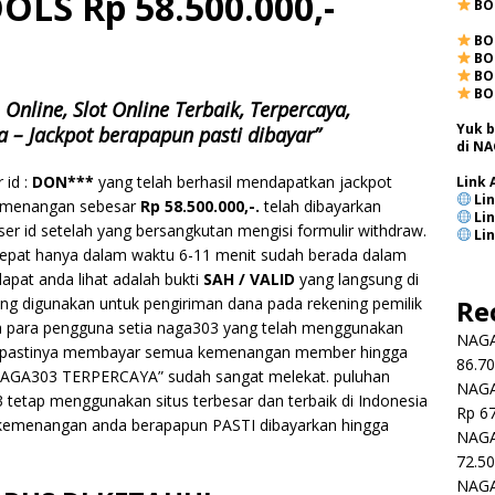
LS Rp 58.500.000,-
BO
BO
BO
BO
BO
Online, Slot Online Terbaik, Terpercaya,
Yuk b
a – Jackpot berapapun pasti dibayar”
di N
id :
DON***
yang telah berhasil mendapatkan jackpot
Link 
Li
emenangan sebesar
Rp 58.500.000,-.
telah dibayarkan
Li
er id setelah yang bersangkutan mengisi formulir withdraw.
Lin
cepat hanya dalam waktu 6-11 menit sudah berada dalam
 dapat anda lihat adalah bukti
SAH / VALID
yang langsung di
yang digunakan untuk pengiriman dana pada rekening pemilik
Re
da para pengguna setia naga303 yang telah menggunakan
NAGA
ng pastinya membayar semua kemenangan member hingga
86.7
NAGA303 TERPERCAYA” sudah sangat melekat. puluhan
NAGA
 tetap menggunakan situs terbesar dan terbaik di Indonesia
Rp 6
, kemenangan anda berapapun PASTI dibayarkan hingga
NAGA
72.5
NAGA