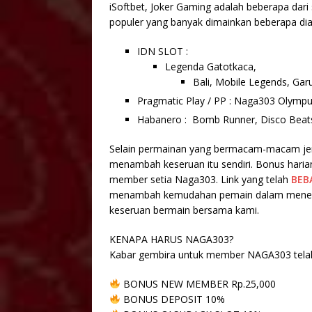
iSoftbet, Joker Gaming adalah beberapa dari s
populer yang banyak dimainkan beberapa dian
IDN SLOT :
Legenda Gatotkaca,
Bali, Mobile Legends, Ga
Pragmatic Play / PP : Naga303 Olympu
Habanero : Bomb Runner, Disco Beats
Selain permainan yang bermacam-macam je
menambah keseruan itu sendiri. Bonus haria
member setia Naga303. Link yang telah
BEB
menambah kemudahan pemain dalam menelus
keseruan bermain bersama kami.
KENAPA HARUS NAGA303?
Kabar gembira untuk member NAGA303 telah
BONUS NEW MEMBER Rp.25,000
BONUS DEPOSIT 10%