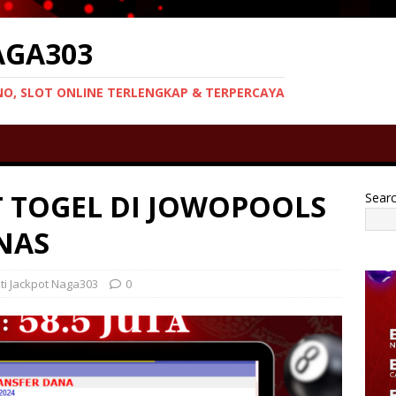
AGA303
INO, SLOT ONLINE TERLENGKAP & TERPERCAYA
T TOGEL DI JOWOPOOLS
Sear
UNAS
ti Jackpot Naga303
0