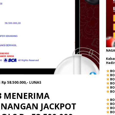
NAGA
Kaba
Hadir
BO
BO
BO
p 58.500.000,- LUNAS
BO
BO
BO
3 MENERIMA
BO
ENANGAN JACKPOT
BO
BO
BO