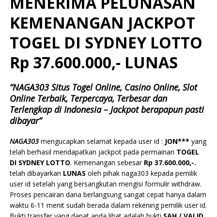
MENERIMA PELUNASAN
KEMENANGAN JACKPOT
TOGEL DI SYDNEY LOTTO
Rp 37.600.000,- LUNAS
“NAGA303 Situs Togel Online, Casino Online, Slot
Online Terbaik, Terpercaya, Terbesar dan
Terlengkap di Indonesia – Jackpot berapapun pasti
dibayar”
NAGA303
mengucapkan selamat kepada user id :
JON***
yang
telah berhasil mendapatkan jackpot pada permainan
TOGEL
DI SYDNEY LOTTO
. Kemenangan sebesar
Rp 37.600.000,-.
telah dibayarkan
LUNAS
oleh pihak naga303 kepada pemilik
user id setelah yang bersangkutan mengisi formulir withdraw.
Proses pencairan dana berlangsung sangat cepat hanya dalam
waktu 6-11 menit sudah berada dalam rekening pemilik user id.
Bukti transfer yang dapat anda lihat adalah bukti
SAH / VALID