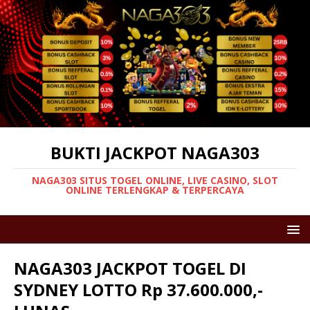
BUKTI JACKPOT NAGA303
NAGA303 SITUS TOGEL ONLINE, LIVE CASINO, SLOT
ONLINE TERLENGKAP & TERPERCAYA
NAGA303 JACKPOT TOGEL DI
SYDNEY LOTTO Rp 37.600.000,-