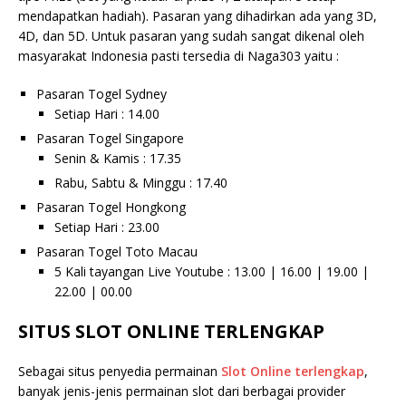
mendapatkan hadiah). Pasaran yang dihadirkan ada yang 3D,
4D, dan 5D. Untuk pasaran yang sudah sangat dikenal oleh
masyarakat Indonesia pasti tersedia di Naga303 yaitu :
Pasaran Togel Sydney
Setiap Hari : 14.00
Pasaran Togel Singapore
Senin & Kamis : 17.35
Rabu, Sabtu & Minggu : 17.40
Pasaran Togel Hongkong
Setiap Hari : 23.00
Pasaran Togel Toto Macau
5 Kali tayangan Live Youtube : 13.00 | 16.00 | 19.00 |
22.00 | 00.00
SITUS SLOT ONLINE TERLENGKAP
Sebagai situs penyedia permainan
Slot Online terlengkap
,
banyak jenis-jenis permainan slot dari berbagai provider