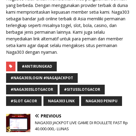
yang berbeda. Dengan menggunakan provider terbaik di dunia
kami memprioritaskan kepuasan member setia kami. Naga303
sebagai bandar judi online terbaik di Asia memiliki permainan
terlengkap seperti misalnya togel, slot, bola, casino, dan
berbagai jenis permainan lainnya. Kami juga selalu
menyediakan link alternatif untuk para pemain dan member
setia kami agar dapat selalu mengakses situs permainan
Naga303 dengan nyaman.
#ANTIRUNGKAD
#NAGA303LOGIN #NAGAJACKPOT
#NAGA303SLOTGACOR
#SITUSSLOTGACOR
#SLOT GACOR
NAGA303 LINK
NAGA303 PENIPU
PREVIOUS
NAGA303 JACKPOT LIVE GAME DI ROULLETE FAST Rp
40.000.000,- LUNAS