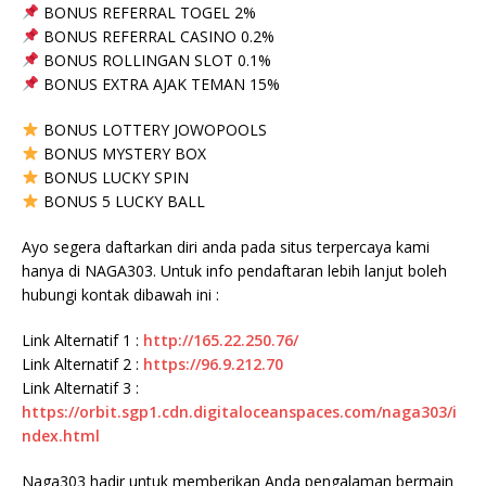
BONUS REFERRAL TOGEL 2%
BONUS REFERRAL CASINO 0.2%
BONUS ROLLINGAN SLOT 0.1%
BONUS EXTRA AJAK TEMAN 15%
BONUS LOTTERY JOWOPOOLS
BONUS MYSTERY BOX
BONUS LUCKY SPIN
BONUS 5 LUCKY BALL
Ayo segera daftarkan diri anda pada situs terpercaya kami
hanya di NAGA303. Untuk info pendaftaran lebih lanjut boleh
hubungi kontak dibawah ini :
Link Alternatif 1 :
http://165.22.250.76/
Link Alternatif 2 :
https://96.9.212.70
Link Alternatif 3 :
https://orbit.sgp1.cdn.digitaloceanspaces.com/naga303/i
ndex.html
Naga303 hadir untuk memberikan Anda pengalaman bermain