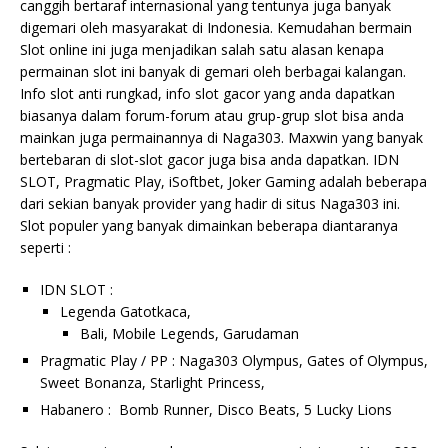
canggih bertaraf internasional yang tentunya juga banyak
digemari oleh masyarakat di Indonesia. Kemudahan bermain
Slot online ini juga menjadikan salah satu alasan kenapa
permainan slot ini banyak di gemari oleh berbagai kalangan.
Info slot anti rungkad, info slot gacor yang anda dapatkan
biasanya dalam forum-forum atau grup-grup slot bisa anda
mainkan juga permainannya di Naga303. Maxwin yang banyak
bertebaran di slot-slot gacor juga bisa anda dapatkan. IDN
SLOT, Pragmatic Play, iSoftbet, Joker Gaming adalah beberapa
dari sekian banyak provider yang hadir di situs Naga303 ini.
Slot populer yang banyak dimainkan beberapa diantaranya
seperti :
IDN SLOT :
Legenda Gatotkaca,
Bali, Mobile Legends, Garudaman
Pragmatic Play / PP : Naga303 Olympus, Gates of Olympus,
Sweet Bonanza, Starlight Princess,
Habanero : Bomb Runner, Disco Beats, 5 Lucky Lions