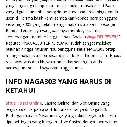
yang langsung di dapatkan melalui bukti transaksi dari Bank
yang digunakan untuk pengiriman dana pada rekening pemilik
user id. Terima kasih kami sampaikan kepada para pengguna
setia naga303 yang telah menggunakan situs kami, sebagai
Bandar Terpercaya yang pastinya membayar semua
kemenangan member hingga lunas. Apakah
Naga303
PENIPU
?
Reputasi “NAGA303 TERPERCAYA” sudah sangat melekat.
puluhan hingga ratusan ribu pengguna setia NAGA303 tetap
menggunakan situs terbesar dan terbaik di Indonesia ini. Hapus
rasa was-was dan khawatir anda, kemenangan anda
berapapun PASTI dibayarkan hingga lunas.
INFO NAGA303 YANG HARUS DI
KETAHUI
Situs Togel Online
, Casino Online, dan Slot Online yang
lengkap dan terpercaya di Indonesia hanya di Naga303.
Berbagai macam Pasaran togel yang cukup lengkap beserta
tipe bettingan yang beragam, Live Casino dengan permainan