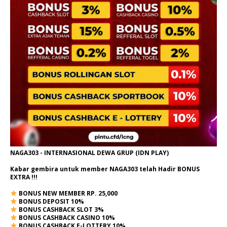
NAGA303 - INTERNASIONAL DEWA GRUP (IDN PLAY)
Kabar gembira untuk member NAGA303 telah Hadir BONUS
EXTRA !!!
BONUS NEW MEMBER RP. 25,000
BONUS DEPOSIT 10%
BONUS CASHBACK SLOT 3%
BONUS CASHBACK CASINO 10%
BONUS CASHBACK E-LOTTERY 10%