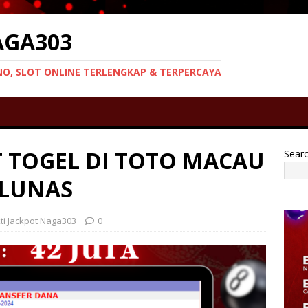
AGA303
INO, SLOT ONLINE TERLENGKAP & TERPERCAYA
 TOGEL DI TOTO MACAU
Sear
- LUNAS
ti Jackpot Naga303
0