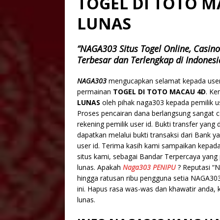
TOGEL DI TOTO MA
LUNAS
“NAGA303 Situs Togel Online, Casino 
Terbesar dan Terlengkap di Indonesi
NAGA303
mengucapkan selamat kepada user 
permainan
TOGEL DI TOTO MACAU 4D
. K
LUNAS
oleh pihak naga303 kepada pemilik us
Proses pencairan dana berlangsung sangat 
rekening pemilik user id. Bukti transfer yang
dapatkan melalui bukti transaksi dari Bank 
user id. Terima kasih kami sampaikan kepa
situs kami, sebagai Bandar Terpercaya ya
lunas. Apakah
Naga303
PENIPU
? Reputasi “
hingga ratusan ribu pengguna setia NAGA303
ini. Hapus rasa was-was dan khawatir anda
lunas.