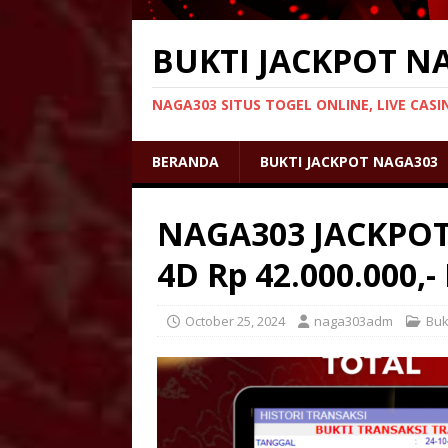
BUKTI JACKPOT N
NAGA303 SITUS TOGEL ONLINE, LIVE CAS
BERANDA
BUKTI JACKPOT NAGA303
NAGA303 JACKPOT
4D Rp 42.000.000,
October 25, 2024
naga303adm
Buk