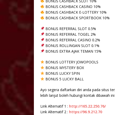
BONUS CASHBACK SLOT 10%
BONUS CASHBACK CASINO 10%
BONUS CASHBACK E-LOTTERY 10%
BONUS CASHBACK SPORTBOOK 10%
BONUS REFERRAL SLOT 0.5%
BONUS REFERRAL TOGEL 2%
BONUS REFERRAL CASINO 0.2%
BONUS ROLLINGAN SLOT 0.1%
BONUS EXTRA AJAK TEMAN 15%
BONUS LOTTERY JOWOPOOLS
BONUS MYSTERY BOX
BONUS LUCKY SPIN
BONUS 5 LUCKY BALL
Ayo segera daftarkan diri anda pada situs t
lebih lanjut boleh hubungi kontak dibawah ini 
Link Alternatif 1 :
http://165.22.250.76/
Link Alternatif 2 :
https://96.9.212.70