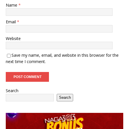
Name
*
Email
*
Website
Save my name, email, and website in this browser for the
next time I comment.
Search
Search