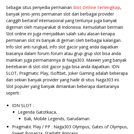
Sebagai situs penyedia permainan
Slot Online terlengkap
,
banyak jenis-jenis permainan slot dari berbagai provider
canggih bertaraf internasional yang tentunya juga banyak
digemari oleh masyarakat di Indonesia. Kemudahan bermain
Slot online ini juga menjadikan salah satu alasan kenapa
permainan slot ini banyak di gemari oleh berbagai kalangan.
Info slot anti rungkad, info slot gacor yang anda dapatkan
biasanya dalam forum-forum atau grup-grup slot bisa anda
mainkan juga permainannya di Naga303. Maxwin yang banyak
bertebaran di slot-slot gacor juga bisa anda dapatkan. IDN
SLOT, Pragmatic Play, iSoftbet, Joker Gaming adalah beberapa
dari sekian banyak provider yang hadir di situs Naga303 ini.
Slot populer yang banyak dimainkan beberapa diantaranya
seperti :
IDN SLOT :
Legenda Gatotkaca,
Bali, Mobile Legends, Garudaman
Pragmatic Play / PP : Naga303 Olympus, Gates of Olympus,
Sweet Bonanza, Starlight Princess,