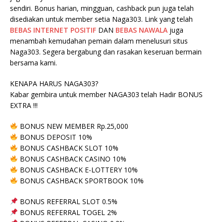
sendiri. Bonus harian, mingguan, cashback pun juga telah
disediakan untuk member setia Naga303. Link yang telah
BEBAS INTERNET POSITIF
DAN
BEBAS NAWALA
juga
menambah kemudahan pemain dalam menelusuri situs
Naga303. Segera bergabung dan rasakan keseruan bermain
bersama kami.
KENAPA HARUS NAGA303?
Kabar gembira untuk member NAGA303 telah Hadir BONUS
EXTRA !!!
BONUS NEW MEMBER Rp.25,000
BONUS DEPOSIT 10%
BONUS CASHBACK SLOT 10%
BONUS CASHBACK CASINO 10%
BONUS CASHBACK E-LOTTERY 10%
BONUS CASHBACK SPORTBOOK 10%
BONUS REFERRAL SLOT 0.5%
BONUS REFERRAL TOGEL 2%