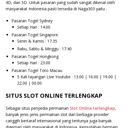
4D, dan 5D. Untuk pasaran yang sudah sangat dikenal oleh
masyarakat Indonesia pasti tersedia di Naga303 yaitu :
Pasaran Togel Sydney
Setiap Hari : 14.00
Pasaran Togel Singapore
Senin & Kamis : 17.35
Rabu, Sabtu & Minggu : 17.40
Pasaran Togel Hongkong
Setiap Hari : 23.00
Pasaran Togel Toto Macau
5 Kali tayangan Live Youtube : 13.00 | 16.00 | 19.00 |
22.00 | 00.00
SITUS SLOT ONLINE TERLENGKAP
Sebagai situs penyedia permainan
Slot Online terlengkap
,
banyak jenis-jenis permainan slot dari berbagai provider
canggih bertaraf internasional yang tentunya juga banyak
digemari oleh masyarakat di Indonesia. Kemudahan bermain