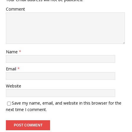
Comment
Name
*
Email
*
Website
Save my name, email, and website in this browser for the
next time I comment.