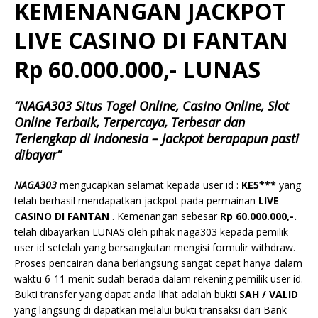
KEMENANGAN JACKPOT
LIVE CASINO DI FANTAN
Rp 60.000.000,- LUNAS
“NAGA303 Situs Togel Online, Casino Online, Slot
Online Terbaik, Terpercaya, Terbesar dan
Terlengkap di Indonesia – Jackpot berapapun pasti
dibayar”
NAGA303
mengucapkan selamat kepada user id :
KE5***
yang
telah berhasil mendapatkan jackpot pada permainan
LIVE
CASINO DI FANTAN
. Kemenangan sebesar
Rp 60.000.000,-.
telah dibayarkan LUNAS oleh pihak naga303 kepada pemilik
user id setelah yang bersangkutan mengisi formulir withdraw.
Proses pencairan dana berlangsung sangat cepat hanya dalam
waktu 6-11 menit sudah berada dalam rekening pemilik user id.
Bukti transfer yang dapat anda lihat adalah bukti
SAH / VALID
yang langsung di dapatkan melalui bukti transaksi dari Bank