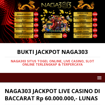
BUKTI JACKPOT NAGA303
NAGA303 SITUS TOGEL ONLINE, LIVE CASINO, SLOT
ONLINE TERLENGKAP & TERPERCAYA
NAGA303 JACKPOT LIVE CASINO DI
BACCARAT Rp 60.000.000,- LUNAS