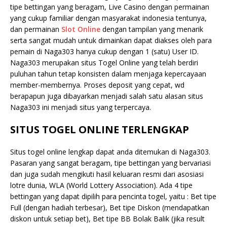
tipe bettingan yang beragam, Live Casino dengan permainan
yang cukup familiar dengan masyarakat indonesia tentunya,
dan permainan
Slot Online
dengan tampilan yang menarik
serta sangat mudah untuk dimainkan dapat diakses oleh para
pemain di Naga303 hanya cukup dengan 1 (satu) User ID.
Naga303 merupakan situs Togel Online yang telah berdiri
puluhan tahun tetap konsisten dalam menjaga kepercayaan
member-membernya. Proses deposit yang cepat, wd
berapapun juga dibayarkan menjadi salah satu alasan situs
Naga303 ini menjadi situs yang terpercaya.
SITUS TOGEL ONLINE TERLENGKAP
Situs togel online lengkap dapat anda ditemukan di Naga303.
Pasaran yang sangat beragam, tipe bettingan yang bervariasi
dan juga sudah mengikuti hasil keluaran resmi dari asosiasi
lotre dunia, WLA (World Lottery Association). Ada 4 tipe
bettingan yang dapat dipilih para pencinta togel, yaitu : Bet tipe
Full (dengan hadiah terbesar), Bet tipe Diskon (mendapatkan
diskon untuk setiap bet), Bet tipe BB Bolak Balik (jika result