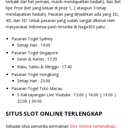
terbalik dari bet pemain, masih mendapatkan hadiah), dan Bet
tipe Prize (bet yang keluar di prize 1, 2 ataupun 3 tetap
mendapatkan hadiah). Pasaran yang dihadirkan ada yang 3D,
4D, dan 5D. Untuk pasaran yang sudah sangat dikenal oleh
masyarakat Indonesia pasti tersedia di Naga303 yaitu :
Pasaran Togel Sydney
Setiap Hari : 14.00
Pasaran Togel Singapore
Senin & Kamis : 17.35
Rabu, Sabtu & Minggu : 17.40
Pasaran Togel Hongkong
Setiap Hari : 23.00
Pasaran Togel Toto Macau
5 Kali tayangan Live Youtube : 13.00 | 16.00 | 19.00 |
22.00 | 00.00
SITUS SLOT ONLINE TERLENGKAP
Sebagai situs penyedia permainan
Slot Online terlengkap
,