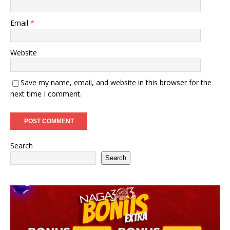
Email
*
Website
Save my name, email, and website in this browser for the
next time I comment.
Search
Search