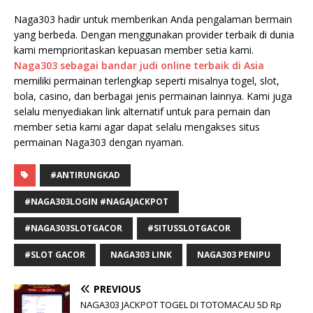
Naga303 hadir untuk memberikan Anda pengalaman bermain
yang berbeda. Dengan menggunakan provider terbaik di dunia
kami memprioritaskan kepuasan member setia kami.
Naga303 sebagai bandar judi online terbaik di Asia
memiliki permainan terlengkap seperti misalnya togel, slot,
bola, casino, dan berbagai jenis permainan lainnya. Kami juga
selalu menyediakan link alternatif untuk para pemain dan
member setia kami agar dapat selalu mengakses situs
permainan Naga303 dengan nyaman.
#ANTIRUNGKAD
#NAGA303LOGIN #NAGAJACKPOT
#NAGA303SLOTGACOR
#SITUSSLOTGACOR
#SLOT GACOR
NAGA303 LINK
NAGA303 PENIPU
PREVIOUS
NAGA303 JACKPOT TOGEL DI TOTOMACAU 5D Rp