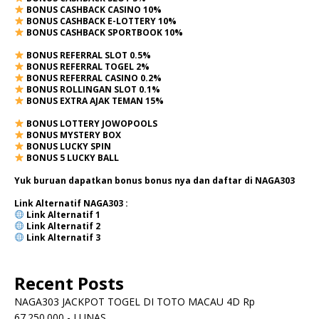
BONUS CASHBACK CASINO 10%
BONUS CASHBACK E-LOTTERY 10%
BONUS CASHBACK SPORTBOOK 10%
BONUS REFERRAL SLOT 0.5%
BONUS REFERRAL TOGEL 2%
BONUS REFERRAL CASINO 0.2%
BONUS ROLLINGAN SLOT 0.1%
BONUS EXTRA AJAK TEMAN 15%
BONUS LOTTERY JOWOPOOLS
BONUS MYSTERY BOX
BONUS LUCKY SPIN
BONUS 5 LUCKY BALL
Yuk buruan dapatkan bonus bonus nya dan daftar di NAGA303
Link Alternatif NAGA303 :
Link Alternatif
1
Link Alternatif
2
Link Alternatif 3
Recent Posts
NAGA303 JACKPOT TOGEL DI TOTO MACAU 4D Rp
67.250.000,- LUNAS