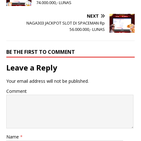
74.000.000,- LUNAS
NEXT
NAGA303 JACKPOT SLOT DI SPACEMAN Rp
56.000.000,- LUNAS
BE THE FIRST TO COMMENT
Leave a Reply
Your email address will not be published.
Comment
Name
*