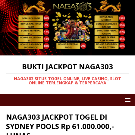
BUKTI JACKPOT NAGA303
NAGA303 SITUS TOGEL ONLINE, LIVE CASINO, SLOT
ONLINE TERLENGKAP & TERPERCAYA
NAGA303 JACKPOT TOGEL DI
SYDNEY POOLS Rp 61.000.000,-