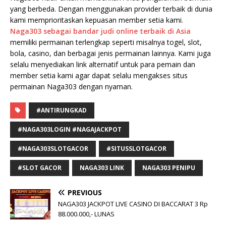
yang berbeda. Dengan menggunakan provider terbaik di dunia
kami memprioritaskan kepuasan member setia kami.
Naga303 sebagai bandar judi online terbaik di Asia
memiliki permainan terlengkap seperti misalnya togel, slot,
bola, casino, dan berbagai jenis permainan lainnya. Kami juga
selalu menyediakan link alternatif untuk para pemain dan
member setia kami agar dapat selalu mengakses situs
permainan Naga303 dengan nyaman.
#ANTIRUNGKAD
#NAGA303LOGIN #NAGAJACKPOT
#NAGA303SLOTGACOR
#SITUSSLOTGACOR
#SLOT GACOR
NAGA303 LINK
NAGA303 PENIPU
PREVIOUS
NAGA303 JACKPOT LIVE CASINO DI BACCARAT 3 Rp
88.000.000,- LUNAS