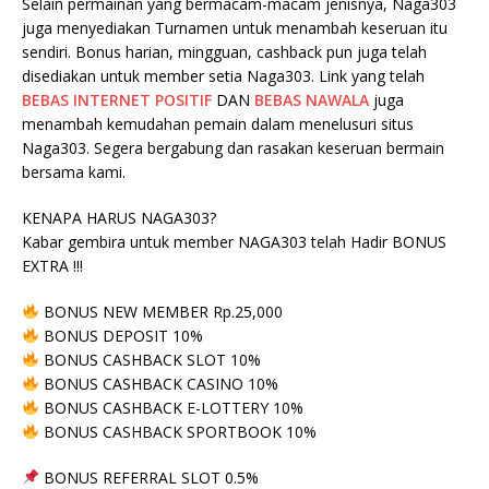
Selain permainan yang bermacam-macam jenisnya, Naga303
juga menyediakan Turnamen untuk menambah keseruan itu
sendiri. Bonus harian, mingguan, cashback pun juga telah
disediakan untuk member setia Naga303. Link yang telah
BEBAS INTERNET POSITIF
DAN
BEBAS NAWALA
juga
menambah kemudahan pemain dalam menelusuri situs
Naga303. Segera bergabung dan rasakan keseruan bermain
bersama kami.
KENAPA HARUS NAGA303?
Kabar gembira untuk member NAGA303 telah Hadir BONUS
EXTRA !!!
BONUS NEW MEMBER Rp.25,000
BONUS DEPOSIT 10%
BONUS CASHBACK SLOT 10%
BONUS CASHBACK CASINO 10%
BONUS CASHBACK E-LOTTERY 10%
BONUS CASHBACK SPORTBOOK 10%
BONUS REFERRAL SLOT 0.5%