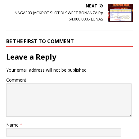
NEXT
NAGA303 JACKPOT SLOT DI SWEET BONANZA Rp
64.000.000,- LUNAS
BE THE FIRST TO COMMENT
Leave a Reply
Your email address will not be published.
Comment
Name
*