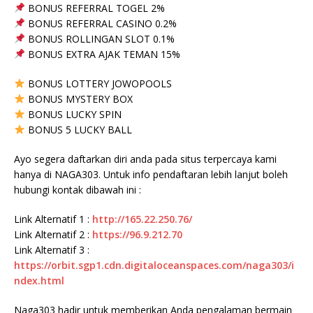
BONUS REFERRAL TOGEL 2%
BONUS REFERRAL CASINO 0.2%
BONUS ROLLINGAN SLOT 0.1%
BONUS EXTRA AJAK TEMAN 15%
BONUS LOTTERY JOWOPOOLS
BONUS MYSTERY BOX
BONUS LUCKY SPIN
BONUS 5 LUCKY BALL
Ayo segera daftarkan diri anda pada situs terpercaya kami
hanya di NAGA303. Untuk info pendaftaran lebih lanjut boleh
hubungi kontak dibawah ini :
Link Alternatif 1 :
http://165.22.250.76/
Link Alternatif 2 :
https://96.9.212.70
Link Alternatif 3 :
https://orbit.sgp1.cdn.digitaloceanspaces.com/naga303/i
ndex.html
Naga303 hadir untuk memberikan Anda pengalaman bermain