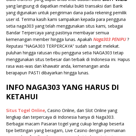
yang langsung di dapatkan melalui bukti transaksi dari Bank
yang digunakan untuk pengiriman dana pada rekening pemilik
user id. Terima kasih kami sampaikan kepada para pengguna
setia naga303 yang telah menggunakan situs kami, sebagai
Bandar Terpercaya yang pastinya membayar semua
kemenangan member hingga lunas. Apakah
Naga303
PENIPU
?
Reputasi “NAGA303 TERPERCAYA” sudah sangat melekat.
puluhan hingga ratusan ribu pengguna setia NAGA303 tetap
menggunakan situs terbesar dan terbaik di Indonesia ini. Hapus
rasa was-was dan khawatir anda, kemenangan anda
berapapun PASTI dibayarkan hingga lunas.
INFO NAGA303 YANG HARUS DI
KETAHUI
Situs Togel Online
, Casino Online, dan Slot Online yang
lengkap dan terpercaya di Indonesia hanya di Naga303.
Berbagai macam Pasaran togel yang cukup lengkap beserta
tipe bettingan yang beragam, Live Casino dengan permainan