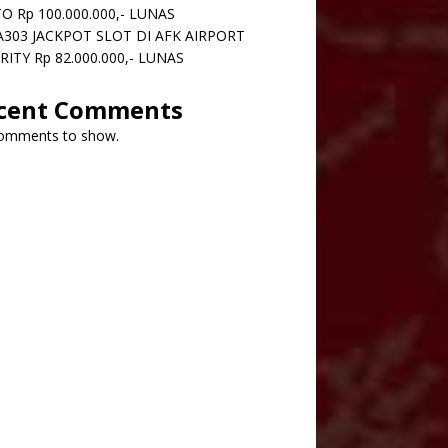
O Rp 100.000.000,- LUNAS
303 JACKPOT SLOT DI AFK AIRPORT
RITY Rp 82.000.000,- LUNAS
cent Comments
omments to show.