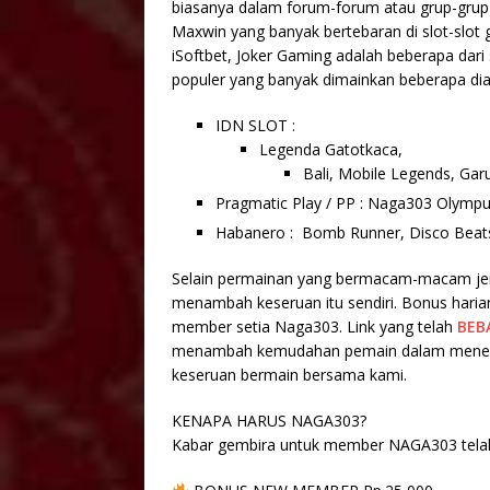
biasanya dalam forum-forum atau grup-grup
Maxwin yang banyak bertebaran di slot-slot 
iSoftbet, Joker Gaming adalah beberapa dari s
populer yang banyak dimainkan beberapa dian
IDN SLOT :
Legenda Gatotkaca,
Bali, Mobile Legends, Ga
Pragmatic Play / PP : Naga303 Olympu
Habanero : Bomb Runner, Disco Beats
Selain permainan yang bermacam-macam je
menambah keseruan itu sendiri. Bonus haria
member setia Naga303. Link yang telah
BEB
menambah kemudahan pemain dalam menelus
keseruan bermain bersama kami.
KENAPA HARUS NAGA303?
Kabar gembira untuk member NAGA303 telah