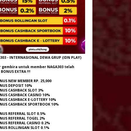
303 - INTERNASIONAL DEWA GRUP (IDN PLAY)
r gembira untuk member NAGA303 telah
 BONUS EXTRA !!!
NUS NEW MEMBER RP. 25,000
NUS DEPOSIT 10%
NUS CASHBACK SLOT 3%
NUS CASHBACK CASINO 10%
NUS CASHBACK E-LOTTERY 10%
NUS CASHBACK SPORTBOOK 10%
NUS REFERRAL SLOT 0.5%
NUS REFERRAL TOGEL 2%
NUS REFERRAL CASINO 0.2%
NUS ROLLINGAN SLOT 0.1%