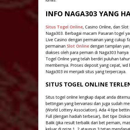
INFO NAGA303 YANG HA
Situs Togel Online
, Casino Online, dan Slot
Naga303. Berbagai macam Pasaran togel yan
Live Casino dengan permainan yang cukup fa
permainan
Slot Online
dengan tampilan yan
diakses oleh para pemain di Naga303 hanya 
Togel Online yang telah berdiri puluhan ta
membernya. Proses deposit yang cepat, wd b
Naga303 ini menjadi situs yang terpercaya.
SITUS TOGEL ONLINE TERL
Situs togel online lengkap dapat anda ditem
bettingan yang bervariasi dan juga sudah meng
(World Lottery Association). Ada 4 tipe bettin
Full (dengan hadiah terbesar), Bet tipe Disk
Balik (jika result terbalik dari bet pemain, 
keluar di prize 1, 2 ataupun 3 tetap mendap