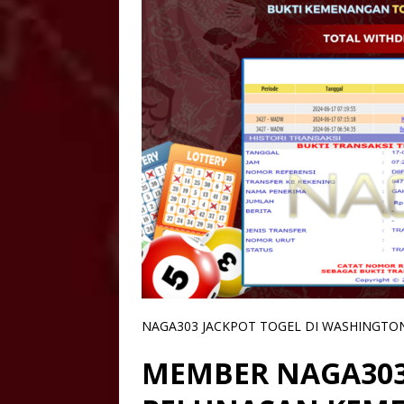
NAGA303 JACKPOT TOGEL DI WASHINGTON 
MEMBER NAGA30