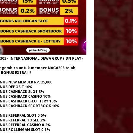
303 - INTERNASIONAL DEWA GRUP (IDN PLAY)
r gembira untuk member NAGA303 telah
 BONUS EXTRA !!!
NUS NEW MEMBER RP. 25,000
NUS DEPOSIT 10%
NUS CASHBACK SLOT 3%
NUS CASHBACK CASINO 10%
NUS CASHBACK E-LOTTERY 10%
NUS CASHBACK SPORTBOOK 10%
NUS REFERRAL SLOT 0.5%
NUS REFERRAL TOGEL 2%
NUS REFERRAL CASINO 0.2%
NUS ROLLINGAN SLOT 0.1%