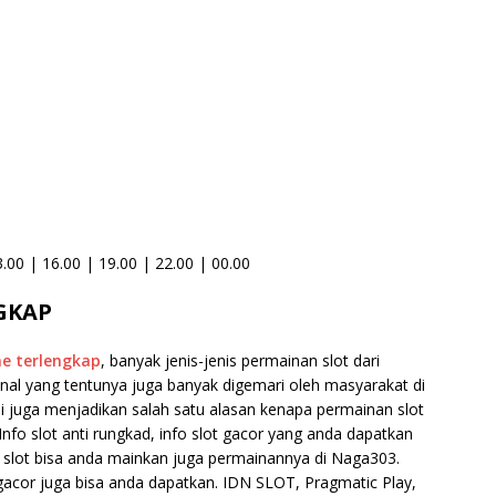
3.00 | 16.00 | 19.00 | 22.00 | 00.00
GKAP
ne terlengkap
, banyak jenis-jenis permainan slot dari
ional yang tentunya juga banyak digemari oleh masyarakat di
i juga menjadikan salah satu alasan kenapa permainan slot
Info slot anti rungkad, info slot gacor yang anda dapatkan
 slot bisa anda mainkan juga permainannya di Naga303.
gacor juga bisa anda dapatkan. IDN SLOT, Pragmatic Play,