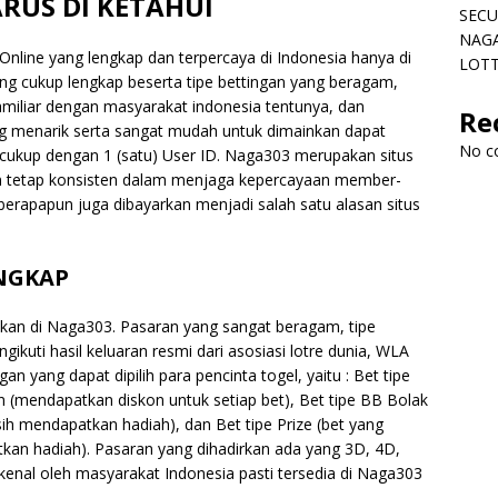
RUS DI KETAHUI
SECU
NAGA
 Online yang lengkap dan terpercaya di Indonesia hanya di
LOTT
g cukup lengkap beserta tipe bettingan yang beragam,
miliar dengan masyarakat indonesia tentunya, dan
Re
g menarik serta sangat mudah untuk dimainkan dapat
No c
cukup dengan 1 (satu) User ID. Naga303 merupakan situs
hun tetap konsisten dalam menjaga kepercayaan member-
erapapun juga dibayarkan menjadi salah satu alasan situs
ENGKAP
ukan di Naga303. Pasaran yang sangat beragam, tipe
ikuti hasil keluaran resmi dari asosiasi lotre dunia, WLA
gan yang dapat dipilih para pencinta togel, yaitu : Bet tipe
on (mendapatkan diskon untuk setiap bet), Bet tipe BB Bolak
masih mendapatkan hadiah), dan Bet tipe Prize (bet yang
atkan hadiah). Pasaran yang dihadirkan ada yang 3D, 4D,
kenal oleh masyarakat Indonesia pasti tersedia di Naga303