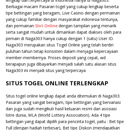
lengkap dan terpercaya di Indonesia hanya di Naga303.
Berbagai macam Pasaran togel yang cukup lengkap beserta
tipe bettingan yang beragam, Live Casino dengan permainan
yang cukup familiar dengan masyarakat indonesia tentunya,
dan permainan
Slot Online
dengan tampilan yang menarik
serta sangat mudah untuk dimainkan dapat diakses oleh para
pemain di Naga303 hanya cukup dengan 1 (satu) User ID.
Naga303 merupakan situs Togel Online yang telah berdiri
puluhan tahun tetap konsisten dalam menjaga kepercayaan
member-membernya. Proses deposit yang cepat, wd
berapapun juga dibayarkan menjadi salah satu alasan situs
Naga303 ini menjadi situs yang terpercaya.
SITUS TOGEL ONLINE TERLENGKAP
Situs togel online lengkap dapat anda ditemukan di Naga303.
Pasaran yang sangat beragam, tipe bettingan yang bervariasi
dan juga sudah mengikuti hasil keluaran resmi dari asosiasi
lotre dunia, WLA (World Lottery Association). Ada 4 tipe
bettingan yang dapat dipilih para pencinta togel, yaitu : Bet tipe
Full (dengan hadiah terbesar), Bet tipe Diskon (mendapatkan