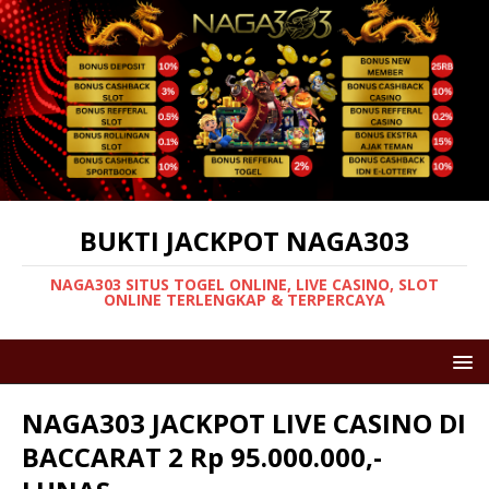
BUKTI JACKPOT NAGA303
NAGA303 SITUS TOGEL ONLINE, LIVE CASINO, SLOT
ONLINE TERLENGKAP & TERPERCAYA
NAGA303 JACKPOT LIVE CASINO DI
BACCARAT 2 Rp 95.000.000,-