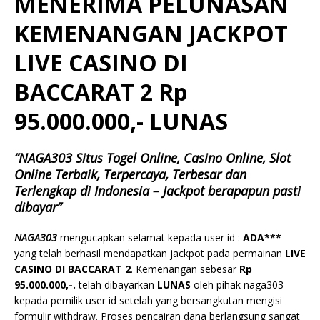
MENERIMA PELUNASAN
KEMENANGAN JACKPOT
LIVE CASINO DI
BACCARAT 2 Rp
95.000.000,- LUNAS
“NAGA303 Situs Togel Online, Casino Online, Slot
Online Terbaik, Terpercaya, Terbesar dan
Terlengkap di Indonesia – Jackpot berapapun pasti
dibayar”
NAGA303
mengucapkan selamat kepada user id :
ADA***
yang telah berhasil mendapatkan jackpot pada permainan
LIVE
CASINO DI BACCARAT 2
. Kemenangan sebesar
Rp
95.000.000,-.
telah dibayarkan
LUNAS
oleh pihak naga303
kepada pemilik user id setelah yang bersangkutan mengisi
formulir withdraw. Proses pencairan dana berlangsung sangat