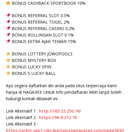
BONUS CASHBACK SPORTBOOK 10%
BONUS REFERRAL SLOT 0.5%
BONUS REFERRAL TOGEL 2%
BONUS REFERRAL CASINO 0.2%
BONUS ROLLINGAN SLOT 0.1%
BONUS EXTRA AJAK TEMAN 15%
BONUS LOTTERY JOWOPOOLS
BONUS MYSTERY BOX
BONUS LUCKY SPIN
BONUS 5 LUCKY BALL
Ayo segera daftarkan diri anda pada situs terpercaya kami
hanya di NAGA303. Untuk info pendaftaran lebih lanjut boleh
hubungi kontak dibawah ini :
Link Alternatif 1 :
http://165.22.250.76/
Link Alternatif 2 :
https://96.9.212.70
Link Alternatif 3 :
https://orbit.sgp1.cdn.digitaloceanspaces.com/naga303/i