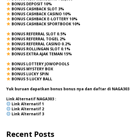
BONUS DEPOSIT 10%
BONUS CASHBACK SLOT 3%
BONUS CASHBACK CASINO 10%
BONUS CASHBACK E-LOTTERY 10%
BONUS CASHBACK SPORTBOOK 10%
BONUS REFERRAL SLOT 0.5%
BONUS REFERRAL TOGEL 2%
BONUS REFERRAL CASINO 0.2%
BONUS ROLLINGAN SLOT 0.1%
BONUS EXTRA AJAK TEMAN 15%
BONUS LOTTERY JOWOPOOLS
BONUS MYSTERY BOX
BONUS LUCKY SPIN
BONUS 5 LUCKY BALL
Yuk buruan dapatkan bonus bonus nya dan daftar di NAGA303
Link Alternatif NAGA303 :
Link Alternatif
1
Link Alternatif
2
Link Alternatif 3
Recent Posts