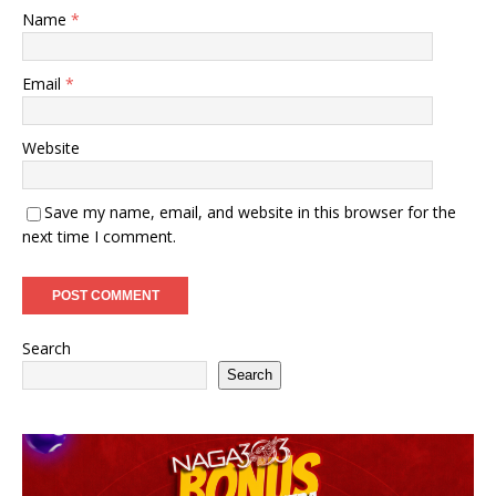
Name
*
Email
*
Website
Save my name, email, and website in this browser for the
next time I comment.
Search
Search