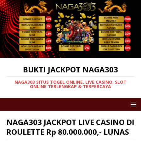
BUKTI JACKPOT NAGA303
NAGA303 SITUS TOGEL ONLINE, LIVE CASINO, SLOT
ONLINE TERLENGKAP & TERPERCAYA
NAGA303 JACKPOT LIVE CASINO DI
ROULETTE Rp 80.000.000,- LUNAS