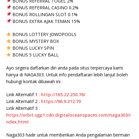
BONUS REFERRAL TOGEL 2%
BONUS REFERRAL CASINO 0.2%
BONUS ROLLINGAN SLOT 0.1%
BONUS EXTRA AJAK TEMAN 15%
BONUS LOTTERY JOWOPOOLS
BONUS MYSTERY BOX
BONUS LUCKY SPIN
BONUS 5 LUCKY BALL
Ayo segera daftarkan diri anda pada situs terpercaya kami
hanya di NAGA303. Untuk info pendaftaran lebih lanjut boleh
hubungi kontak dibawah ini :
Link Alternatif 1 :
http://165.22.250.76/
Link Alternatif 2 :
https://96.9.212.70
Link Alternatif 3 :
https://orbit.sgp1.cdn.digitaloceanspaces.com/naga303/i
ndex.html
Naga303 hadir untuk memberikan Anda pengalaman bermain