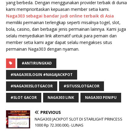
yang berbeda. Dengan menggunakan provider terbaik di dunia
kami memprioritaskan kepuasan member setia kami.
Naga303 sebagai bandar judi online terbaik di Asia
memiliki permainan terlengkap seperti misalnya togel, slot,
bola, casino, dan berbagai jenis permainan lainnya. Kami juga
selalu menyediakan link alternatif untuk para pemain dan
member setia kami agar dapat selalu mengakses situs
permainan Naga303 dengan nyaman.
#ANTIRUNGKAD
#NAGA303LOGIN #NAGAJACKPOT
#NAGA303SLOTGACOR
#SITUSSLOTGACOR
#SLOT GACOR
NAGA303 LINK
NAGA303 PENIPU
PREVIOUS
NAGA303 JACKPOT SLOT DI STARLIGHT PRINCESS
1000 Rp 72.300.000,- LUNAS