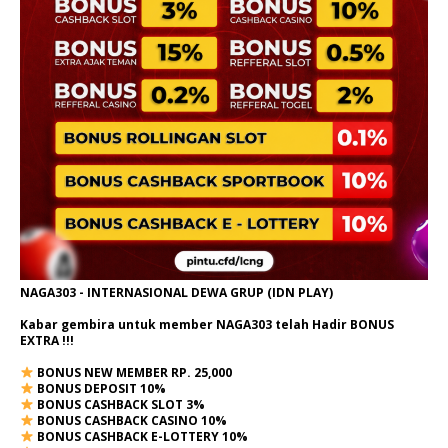
NAGA303 - INTERNASIONAL DEWA GRUP (IDN PLAY)
Kabar gembira untuk member NAGA303 telah Hadir BONUS
EXTRA !!!
BONUS NEW MEMBER RP. 25,000
BONUS DEPOSIT 10%
BONUS CASHBACK SLOT 3%
BONUS CASHBACK CASINO 10%
BONUS CASHBACK E-LOTTERY 10%