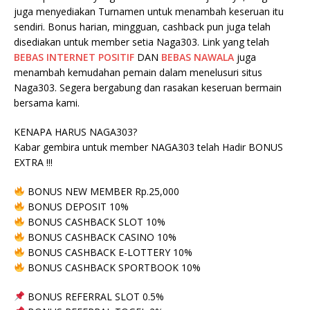
juga menyediakan Turnamen untuk menambah keseruan itu
sendiri. Bonus harian, mingguan, cashback pun juga telah
disediakan untuk member setia Naga303. Link yang telah
BEBAS INTERNET POSITIF
DAN
BEBAS NAWALA
juga
menambah kemudahan pemain dalam menelusuri situs
Naga303. Segera bergabung dan rasakan keseruan bermain
bersama kami.
KENAPA HARUS NAGA303?
Kabar gembira untuk member NAGA303 telah Hadir BONUS
EXTRA !!!
BONUS NEW MEMBER Rp.25,000
BONUS DEPOSIT 10%
BONUS CASHBACK SLOT 10%
BONUS CASHBACK CASINO 10%
BONUS CASHBACK E-LOTTERY 10%
BONUS CASHBACK SPORTBOOK 10%
BONUS REFERRAL SLOT 0.5%