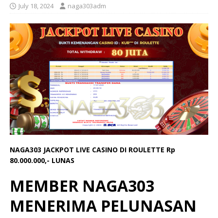
July 18, 2024
naga303adm
NAGA303 JACKPOT LIVE CASINO DI ROULETTE Rp
80.000.000,- LUNAS
MEMBER NAGA303
MENERIMA PELUNASAN