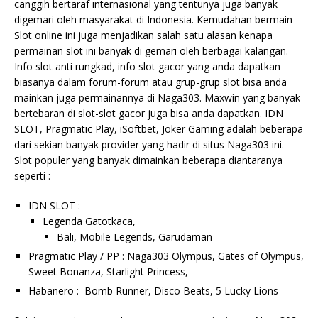
canggih bertaraf internasional yang tentunya juga banyak
digemari oleh masyarakat di Indonesia. Kemudahan bermain
Slot online ini juga menjadikan salah satu alasan kenapa
permainan slot ini banyak di gemari oleh berbagai kalangan.
Info slot anti rungkad, info slot gacor yang anda dapatkan
biasanya dalam forum-forum atau grup-grup slot bisa anda
mainkan juga permainannya di Naga303. Maxwin yang banyak
bertebaran di slot-slot gacor juga bisa anda dapatkan. IDN
SLOT, Pragmatic Play, iSoftbet, Joker Gaming adalah beberapa
dari sekian banyak provider yang hadir di situs Naga303 ini.
Slot populer yang banyak dimainkan beberapa diantaranya
seperti :
IDN SLOT :
Legenda Gatotkaca,
Bali, Mobile Legends, Garudaman
Pragmatic Play / PP : Naga303 Olympus, Gates of Olympus,
Sweet Bonanza, Starlight Princess,
Habanero : Bomb Runner, Disco Beats, 5 Lucky Lions