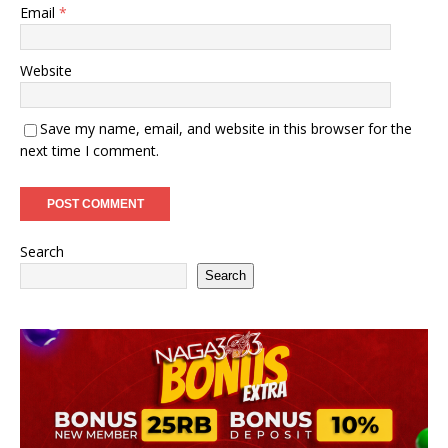
Email
*
Website
Save my name, email, and website in this browser for the
next time I comment.
Search
Search