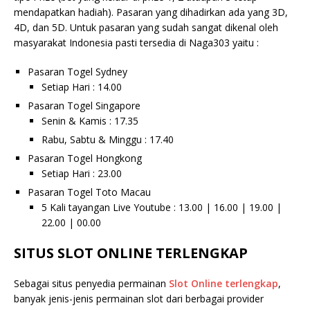
mendapatkan hadiah). Pasaran yang dihadirkan ada yang 3D,
4D, dan 5D. Untuk pasaran yang sudah sangat dikenal oleh
masyarakat Indonesia pasti tersedia di Naga303 yaitu :
Pasaran Togel Sydney
Setiap Hari : 14.00
Pasaran Togel Singapore
Senin & Kamis : 17.35
Rabu, Sabtu & Minggu : 17.40
Pasaran Togel Hongkong
Setiap Hari : 23.00
Pasaran Togel Toto Macau
5 Kali tayangan Live Youtube : 13.00 | 16.00 | 19.00 |
22.00 | 00.00
SITUS SLOT ONLINE TERLENGKAP
Sebagai situs penyedia permainan
Slot Online terlengkap
,
banyak jenis-jenis permainan slot dari berbagai provider