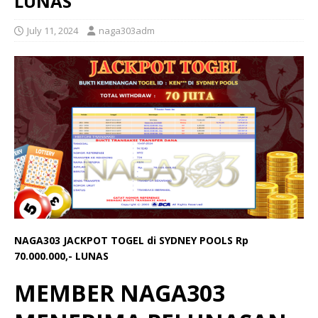
LUNAS
July 11, 2024
naga303adm
NAGA303 JACKPOT TOGEL di SYDNEY POOLS Rp
70.000.000,- LUNAS
MEMBER NAGA303