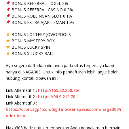
BONUS REFERRAL TOGEL 2%
BONUS REFERRAL CASINO 0.2%
BONUS ROLLINGAN SLOT 0.1%
BONUS EXTRA AJAK TEMAN 15%
BONUS LOTTERY JOWOPOOLS
BONUS MYSTERY BOX
BONUS LUCKY SPIN
BONUS 5 LUCKY BALL
Ayo segera daftarkan diri anda pada situs terpercaya kami
hanya di NAGA303. Untuk info pendaftaran lebih lanjut boleh
hubungi kontak dibawah ini :
Link Alternatif 1 :
http://165.22.250.76/
Link Alternatif 2 :
https://96.9.212.70
Link Alternatif 3 :
https://orbit.sgp1.cdn.digitaloceanspaces.com/naga303/i
ndex.html
Naga303 hadir untuk memberikan Anda pengalaman bermain