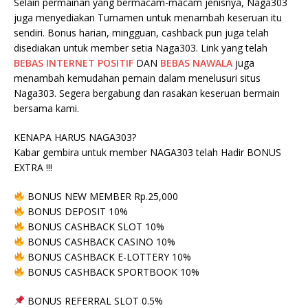
Selain permainan yang bermacam-macam jenisnya, Naga303
juga menyediakan Turnamen untuk menambah keseruan itu
sendiri. Bonus harian, mingguan, cashback pun juga telah
disediakan untuk member setia Naga303. Link yang telah
BEBAS INTERNET POSITIF
DAN
BEBAS NAWALA
juga
menambah kemudahan pemain dalam menelusuri situs
Naga303. Segera bergabung dan rasakan keseruan bermain
bersama kami.
KENAPA HARUS NAGA303?
Kabar gembira untuk member NAGA303 telah Hadir BONUS
EXTRA !!!
BONUS NEW MEMBER Rp.25,000
BONUS DEPOSIT 10%
BONUS CASHBACK SLOT 10%
BONUS CASHBACK CASINO 10%
BONUS CASHBACK E-LOTTERY 10%
BONUS CASHBACK SPORTBOOK 10%
BONUS REFERRAL SLOT 0.5%