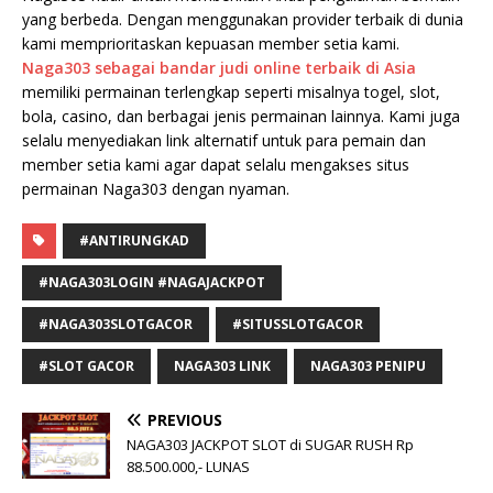
yang berbeda. Dengan menggunakan provider terbaik di dunia
kami memprioritaskan kepuasan member setia kami.
Naga303 sebagai bandar judi online terbaik di Asia
memiliki permainan terlengkap seperti misalnya togel, slot,
bola, casino, dan berbagai jenis permainan lainnya. Kami juga
selalu menyediakan link alternatif untuk para pemain dan
member setia kami agar dapat selalu mengakses situs
permainan Naga303 dengan nyaman.
#ANTIRUNGKAD
#NAGA303LOGIN #NAGAJACKPOT
#NAGA303SLOTGACOR
#SITUSSLOTGACOR
#SLOT GACOR
NAGA303 LINK
NAGA303 PENIPU
PREVIOUS
NAGA303 JACKPOT SLOT di SUGAR RUSH Rp
88.500.000,- LUNAS