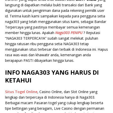
langsung di dapatkan melalui bukti transaksi dari Bank yang
digunakan untuk pengiriman dana pada rekening pemilik user
id. Terima kasih kami sampaikan kepada para pengguna setia
naga303 yang telah menggunakan situs kami, sebagai Bandar
Terpercaya yang pastinya membayar semua kemenangan
member hingga lunas. Apakah
Naga303
PENIPU
? Reputasi
“NAGA303 TERPERCAYA” sudah sangat melekat. puluhan
hingga ratusan ribu pengguna setia NAGA303 tetap
menggunakan situs terbesar dan terbaik di Indonesia ini. Hapus
rasa was-was dan khawatir anda, kemenangan anda
berapapun PASTI dibayarkan hingga lunas.
INFO NAGA303 YANG HARUS DI
KETAHUI
Situs Togel Online
, Casino Online, dan Slot Online yang
lengkap dan terpercaya di Indonesia hanya di Naga303.
Berbagai macam Pasaran togel yang cukup lengkap beserta
tipe bettingan yang beragam, Live Casino dengan permainan