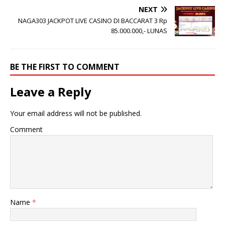
NEXT
NAGA303 JACKPOT LIVE CASINO DI BACCARAT 3 Rp
85.000.000,- LUNAS
BE THE FIRST TO COMMENT
Leave a Reply
Your email address will not be published.
Comment
Name
*