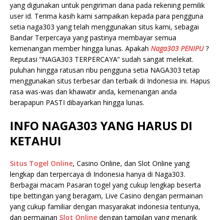
yang digunakan untuk pengiriman dana pada rekening pemilik
user id. Terima kasih kami sampaikan kepada para pengguna
setia naga303 yang telah menggunakan situs kami, sebagai
Bandar Terpercaya yang pastinya membayar semua
kemenangan member hingga lunas. Apakah
Naga303
PENIPU
?
Reputasi “NAGA303 TERPERCAYA” sudah sangat melekat.
puluhan hingga ratusan ribu pengguna setia NAGA303 tetap
menggunakan situs terbesar dan terbaik di Indonesia ini. Hapus
rasa was-was dan khawatir anda, kemenangan anda
berapapun PASTI dibayarkan hingga lunas.
INFO NAGA303 YANG HARUS DI
KETAHUI
Situs Togel Online
, Casino Online, dan Slot Online yang
lengkap dan terpercaya di Indonesia hanya di Naga303.
Berbagai macam Pasaran togel yang cukup lengkap beserta
tipe bettingan yang beragam, Live Casino dengan permainan
yang cukup familiar dengan masyarakat indonesia tentunya,
dan permainan
Slot Online
dengan tampilan yang menarik