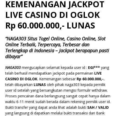
KEMENANGAN JACKPOT
LIVE CASINO DI OGLOK
Rp 60.000.000,- LUNAS
“NAGA303 Situs Togel Online, Casino Online, Slot
Online Terbaik, Terpercaya, Terbesar dan
Terlengkap di Indonesia – Jackpot berapapun pasti
dibayar”
NAGA303
mengucapkan selamat kepada user id :
EGI***
yang
telah berhasil mendapatkan jackpot pada permainan
LIVE
CASINO DI OGLOK
. Kemenangan sebesar
Rp 60.000.000,-.
telah dibayarkan
LUNAS
oleh pihak naga303 kepada pemilik
user id setelah yang bersangkutan mengisi formulir withdraw.
Proses pencairan dana berlangsung sangat cepat hanya dalam
waktu 6-11 menit sudah berada dalam rekening pemilik user id.
Bukti transfer yang dapat anda lihat adalah bukti
SAH / VALID
yang langsung di dapatkan melalui bukti transaksi dari Bank