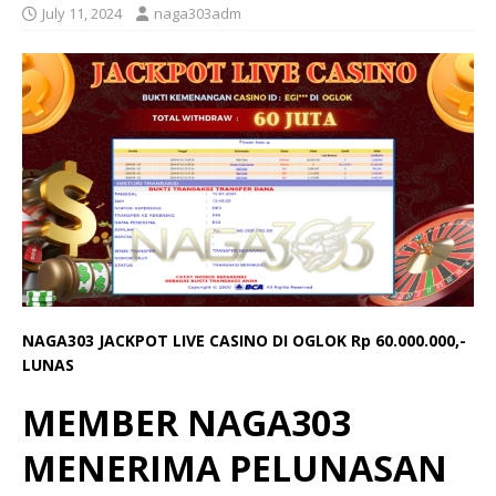
July 11, 2024
naga303adm
NAGA303 JACKPOT LIVE CASINO DI OGLOK Rp 60.000.000,-
LUNAS
MEMBER NAGA303
MENERIMA PELUNASAN