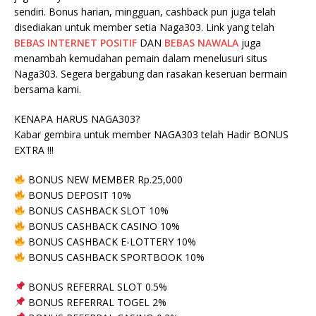
sendiri. Bonus harian, mingguan, cashback pun juga telah
disediakan untuk member setia Naga303. Link yang telah
BEBAS INTERNET POSITIF
DAN
BEBAS NAWALA
juga
menambah kemudahan pemain dalam menelusuri situs
Naga303. Segera bergabung dan rasakan keseruan bermain
bersama kami.
KENAPA HARUS NAGA303?
Kabar gembira untuk member NAGA303 telah Hadir BONUS
EXTRA !!!
BONUS NEW MEMBER Rp.25,000
BONUS DEPOSIT 10%
BONUS CASHBACK SLOT 10%
BONUS CASHBACK CASINO 10%
BONUS CASHBACK E-LOTTERY 10%
BONUS CASHBACK SPORTBOOK 10%
BONUS REFERRAL SLOT 0.5%
BONUS REFERRAL TOGEL 2%