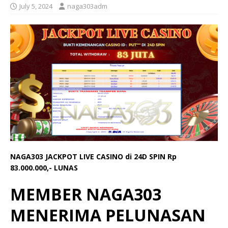
July 5, 2024
naga303adm
NAGA303 JACKPOT LIVE CASINO di 24D SPIN Rp
83.000.000,- LUNAS
MEMBER NAGA303
MENERIMA PELUNASAN