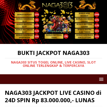
BUKTI JACKPOT NAGA303
NAGA303 SITUS TOGEL ONLINE, LIVE CASINO, SLOT
ONLINE TERLENGKAP & TERPERCAYA
NAGA303 JACKPOT LIVE CASINO di
24D SPIN Rp 83.000.000,- LUNAS