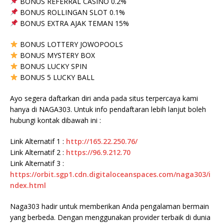
BONUS REFERRAL CASINO 0.2%
BONUS ROLLINGAN SLOT 0.1%
BONUS EXTRA AJAK TEMAN 15%
BONUS LOTTERY JOWOPOOLS
BONUS MYSTERY BOX
BONUS LUCKY SPIN
BONUS 5 LUCKY BALL
Ayo segera daftarkan diri anda pada situs terpercaya kami
hanya di NAGA303. Untuk info pendaftaran lebih lanjut boleh
hubungi kontak dibawah ini :
Link Alternatif 1 :
http://165.22.250.76/
Link Alternatif 2 :
https://96.9.212.70
Link Alternatif 3 :
https://orbit.sgp1.cdn.digitaloceanspaces.com/naga303/i
ndex.html
Naga303 hadir untuk memberikan Anda pengalaman bermain
yang berbeda. Dengan menggunakan provider terbaik di dunia