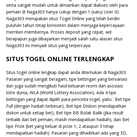
serta sangat mudah untuk dimainkan dapat diakses oleh para
pemain di Naga303 hanya cukup dengan 1 (satu) User ID.
Naga303 merupakan situs Togel Online yang telah berdiri
puluhan tahun tetap konsisten dalam menjaga kepercayaan
member-membernya. Proses deposit yang cepat, wd
berapapun juga dibayarkan menjadi salah satu alasan situs
Naga303 ini menjadi situs yang terpercaya.
SITUS TOGEL ONLINE TERLENGKAP
Situs togel online lengkap dapat anda ditemukan di Naga303.
Pasaran yang sangat beragam, tipe bettingan yang bervariasi
dan juga sudah mengikuti hasil keluaran resmi dari asosiasi
lotre dunia, WLA (World Lottery Association). Ada 4 tipe
bettingan yang dapat dipilih para pencinta togel, yaitu : Bet tipe
Full (dengan hadiah terbesar), Bet tipe Diskon (mendapatkan
diskon untuk setiap bet), Bet tipe BB Bolak Balik (jika result
terbalik dari bet pemain, masih mendapatkan hadiah), dan Bet
tipe Prize (bet yang keluar di prize 1, 2 ataupun 3 tetap
mendapatkan hadiah). Pasaran yang dihadirkan ada yang 3D,