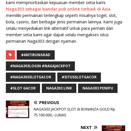
kami memprioritaskan kepuasan member setia kami.
Naga303 sebagai bandar judi online terbaik di Asia
memiliki permainan terlengkap seperti misalnya togel, slot,
bola, casino, dan berbagai jenis permainan lainnya. Kami juga
selalu menyediakan link alternatif untuk para pemain dan
member setia kami agar dapat selalu mengakses situs
permainan Naga303 dengan nyaman.
#ANTIRUNGKAD
#NAGA303LOGIN #NAGAJACKPOT
#NAGA303SLOTGACOR
#SITUSSLOTGACOR
#SLOT GACOR
NAGA303 LINK
NAGA303 PENIPU
PREVIOUS
NAGA303 JACKPOT SLOT di BONANZA GOLD Rp
75.100.000,- LUNAS
NEXT