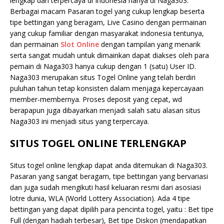
lengkap dan terpercaya di Indonesia hanya di Naga303.
Berbagai macam Pasaran togel yang cukup lengkap beserta
tipe bettingan yang beragam, Live Casino dengan permainan
yang cukup familiar dengan masyarakat indonesia tentunya,
dan permainan
Slot Online
dengan tampilan yang menarik
serta sangat mudah untuk dimainkan dapat diakses oleh para
pemain di Naga303 hanya cukup dengan 1 (satu) User ID.
Naga303 merupakan situs Togel Online yang telah berdiri
puluhan tahun tetap konsisten dalam menjaga kepercayaan
member-membernya. Proses deposit yang cepat, wd
berapapun juga dibayarkan menjadi salah satu alasan situs
Naga303 ini menjadi situs yang terpercaya.
SITUS TOGEL ONLINE TERLENGKAP
Situs togel online lengkap dapat anda ditemukan di Naga303.
Pasaran yang sangat beragam, tipe bettingan yang bervariasi
dan juga sudah mengikuti hasil keluaran resmi dari asosiasi
lotre dunia, WLA (World Lottery Association). Ada 4 tipe
bettingan yang dapat dipilih para pencinta togel, yaitu : Bet tipe
Full (dengan hadiah terbesar), Bet tipe Diskon (mendapatkan