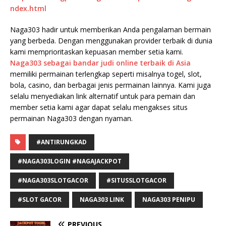
ndex.html
Naga303 hadir untuk memberikan Anda pengalaman bermain
yang berbeda. Dengan menggunakan provider terbaik di dunia
kami memprioritaskan kepuasan member setia kami.
Naga303 sebagai bandar judi online terbaik di Asia
memiliki permainan terlengkap seperti misalnya togel, slot,
bola, casino, dan berbagai jenis permainan lainnya. Kami juga
selalu menyediakan link alternatif untuk para pemain dan
member setia kami agar dapat selalu mengakses situs
permainan Naga303 dengan nyaman.
#ANTIRUNGKAD
#NAGA303LOGIN #NAGAJACKPOT
#NAGA303SLOTGACOR
#SITUSSLOTGACOR
#SLOT GACOR
NAGA303 LINK
NAGA303 PENIPU
PREVIOUS