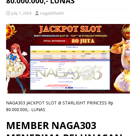
80.000.000,- LUNAS
July 1, 2024
naga303adm
NAGA303 JACKPOT SLOT di STARLIGHT PRINCESS Rp
80.000.000,- LUNAS
MEMBER NAGA303