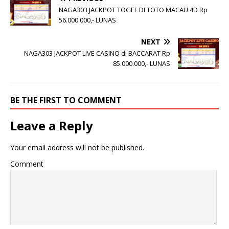
NAGA303 JACKPOT TOGEL DI TOTO MACAU 4D Rp
56.000.000,- LUNAS
NEXT
NAGA303 JACKPOT LIVE CASINO di BACCARAT Rp
85.000.000,- LUNAS
BE THE FIRST TO COMMENT
Leave a Reply
Your email address will not be published.
Comment