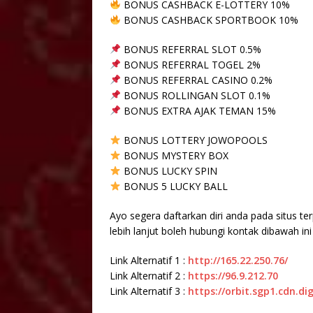
BONUS CASHBACK E-LOTTERY 10%
BONUS CASHBACK SPORTBOOK 10%
BONUS REFERRAL SLOT 0.5%
BONUS REFERRAL TOGEL 2%
BONUS REFERRAL CASINO 0.2%
BONUS ROLLINGAN SLOT 0.1%
BONUS EXTRA AJAK TEMAN 15%
BONUS LOTTERY JOWOPOOLS
BONUS MYSTERY BOX
BONUS LUCKY SPIN
BONUS 5 LUCKY BALL
Ayo segera daftarkan diri anda pada situs t
lebih lanjut boleh hubungi kontak dibawah ini 
Link Alternatif 1 :
http://165.22.250.76/
Link Alternatif 2 :
https://96.9.212.70
Link Alternatif 3 :
https://orbit.sgp1.cdn.d