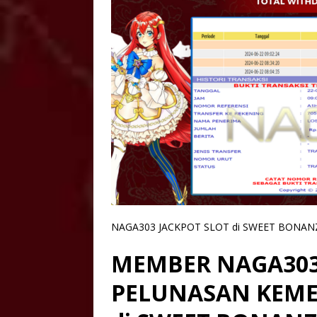
NAGA303 JACKPOT SLOT di SWEET BONANZA
MEMBER NAGA30
PELUNASAN KEME