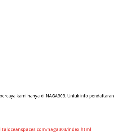
erpercaya kami hanya di NAGA303. Untuk info pendaftaran
:
igitaloceanspaces.com/naga303/index.html