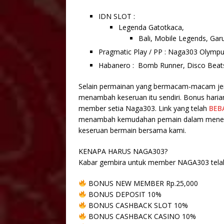
IDN SLOT :
Legenda Gatotkaca,
Bali, Mobile Legends, Ga
Pragmatic Play / PP : Naga303 Olympu
Habanero : Bomb Runner, Disco Beats
Selain permainan yang bermacam-macam je
menambah keseruan itu sendiri. Bonus haria
member setia Naga303. Link yang telah
BEB
menambah kemudahan pemain dalam menelus
keseruan bermain bersama kami.
KENAPA HARUS NAGA303?
Kabar gembira untuk member NAGA303 telah
BONUS NEW MEMBER Rp.25,000
BONUS DEPOSIT 10%
BONUS CASHBACK SLOT 10%
BONUS CASHBACK CASINO 10%