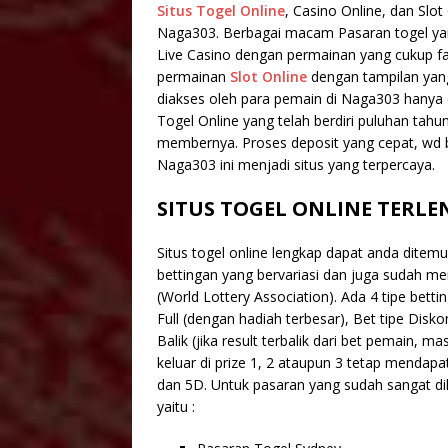
Situs Togel Online
, Casino Online, dan Slot
Naga303. Berbagai macam Pasaran togel yan
Live Casino dengan permainan yang cukup fa
permainan
Slot Online
dengan tampilan yan
diakses oleh para pemain di Naga303 hanya 
Togel Online yang telah berdiri puluhan ta
membernya. Proses deposit yang cepat, wd b
Naga303 ini menjadi situs yang terpercaya.
SITUS TOGEL ONLINE TERL
Situs togel online lengkap dapat anda ditem
bettingan yang bervariasi dan juga sudah meng
(World Lottery Association). Ada 4 tipe bettin
Full (dengan hadiah terbesar), Bet tipe Disk
Balik (jika result terbalik dari bet pemain, 
keluar di prize 1, 2 ataupun 3 tetap mendap
dan 5D. Untuk pasaran yang sudah sangat di
yaitu :