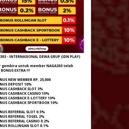
303 - INTERNASIONAL DEWA GRUP (IDN PLAY)
r gembira untuk member NAGA303 telah
 BONUS EXTRA !!!
NUS NEW MEMBER RP. 25,000
NUS DEPOSIT 10%
NUS CASHBACK SLOT 3%
NUS CASHBACK CASINO 10%
NUS CASHBACK E-LOTTERY 10%
NUS CASHBACK SPORTBOOK 10%
NUS REFERRAL SLOT 0.5%
NUS REFERRAL TOGEL 2%
NUS REFERRAL CASINO 0.2%
NUS ROLLINGAN SLOT 0.1%