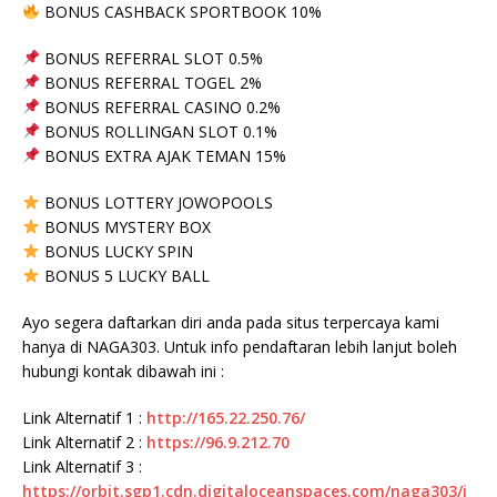
BONUS CASHBACK SPORTBOOK 10%
BONUS REFERRAL SLOT 0.5%
BONUS REFERRAL TOGEL 2%
BONUS REFERRAL CASINO 0.2%
BONUS ROLLINGAN SLOT 0.1%
BONUS EXTRA AJAK TEMAN 15%
BONUS LOTTERY JOWOPOOLS
BONUS MYSTERY BOX
BONUS LUCKY SPIN
BONUS 5 LUCKY BALL
Ayo segera daftarkan diri anda pada situs terpercaya kami
hanya di NAGA303. Untuk info pendaftaran lebih lanjut boleh
hubungi kontak dibawah ini :
Link Alternatif 1 :
http://165.22.250.76/
Link Alternatif 2 :
https://96.9.212.70
Link Alternatif 3 :
https://orbit.sgp1.cdn.digitaloceanspaces.com/naga303/i