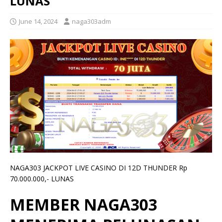
LUNAS
June 14, 2024
naga303adm
NAGA303 JACKPOT LIVE CASINO DI 12D THUNDER Rp
70.000.000,- LUNAS
MEMBER NAGA303