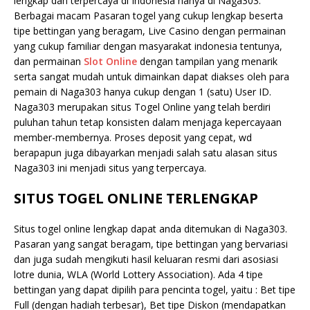
lengkap dan terpercaya di Indonesia hanya di Naga303.
Berbagai macam Pasaran togel yang cukup lengkap beserta
tipe bettingan yang beragam, Live Casino dengan permainan
yang cukup familiar dengan masyarakat indonesia tentunya,
dan permainan
Slot Online
dengan tampilan yang menarik
serta sangat mudah untuk dimainkan dapat diakses oleh para
pemain di Naga303 hanya cukup dengan 1 (satu) User ID.
Naga303 merupakan situs Togel Online yang telah berdiri
puluhan tahun tetap konsisten dalam menjaga kepercayaan
member-membernya. Proses deposit yang cepat, wd
berapapun juga dibayarkan menjadi salah satu alasan situs
Naga303 ini menjadi situs yang terpercaya.
SITUS TOGEL ONLINE TERLENGKAP
Situs togel online lengkap dapat anda ditemukan di Naga303.
Pasaran yang sangat beragam, tipe bettingan yang bervariasi
dan juga sudah mengikuti hasil keluaran resmi dari asosiasi
lotre dunia, WLA (World Lottery Association). Ada 4 tipe
bettingan yang dapat dipilih para pencinta togel, yaitu : Bet tipe
Full (dengan hadiah terbesar), Bet tipe Diskon (mendapatkan