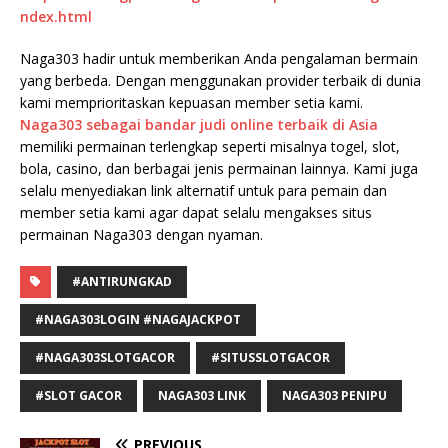
ndex.html
Naga303 hadir untuk memberikan Anda pengalaman bermain
yang berbeda. Dengan menggunakan provider terbaik di dunia
kami memprioritaskan kepuasan member setia kami.
Naga303 sebagai bandar judi online terbaik di Asia
memiliki permainan terlengkap seperti misalnya togel, slot,
bola, casino, dan berbagai jenis permainan lainnya. Kami juga
selalu menyediakan link alternatif untuk para pemain dan
member setia kami agar dapat selalu mengakses situs
permainan Naga303 dengan nyaman.
#ANTIRUNGKAD
#NAGA303LOGIN #NAGAJACKPOT
#NAGA303SLOTGACOR
#SITUSSLOTGACOR
#SLOT GACOR
NAGA303 LINK
NAGA303 PENIPU
PREVIOUS