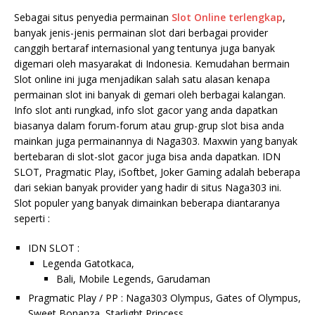
Sebagai situs penyedia permainan
Slot Online terlengkap
,
banyak jenis-jenis permainan slot dari berbagai provider
canggih bertaraf internasional yang tentunya juga banyak
digemari oleh masyarakat di Indonesia. Kemudahan bermain
Slot online ini juga menjadikan salah satu alasan kenapa
permainan slot ini banyak di gemari oleh berbagai kalangan.
Info slot anti rungkad, info slot gacor yang anda dapatkan
biasanya dalam forum-forum atau grup-grup slot bisa anda
mainkan juga permainannya di Naga303. Maxwin yang banyak
bertebaran di slot-slot gacor juga bisa anda dapatkan. IDN
SLOT, Pragmatic Play, iSoftbet, Joker Gaming adalah beberapa
dari sekian banyak provider yang hadir di situs Naga303 ini.
Slot populer yang banyak dimainkan beberapa diantaranya
seperti :
IDN SLOT :
Legenda Gatotkaca,
Bali, Mobile Legends, Garudaman
Pragmatic Play / PP : Naga303 Olympus, Gates of Olympus,
Sweet Bonanza, Starlight Princess,