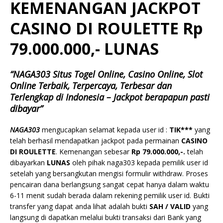
KEMENANGAN JACKPOT
CASINO DI ROULETTE Rp
79.000.000,- LUNAS
“NAGA303 Situs Togel Online, Casino Online, Slot
Online Terbaik, Terpercaya, Terbesar dan
Terlengkap di Indonesia – Jackpot berapapun pasti
dibayar”
NAGA303
mengucapkan selamat kepada user id :
TIK***
yang
telah berhasil mendapatkan jackpot pada permainan
CASINO
DI ROULETTE
. Kemenangan sebesar
Rp 79.000.000,-.
telah
dibayarkan
LUNAS
oleh pihak naga303 kepada pemilik user id
setelah yang bersangkutan mengisi formulir withdraw. Proses
pencairan dana berlangsung sangat cepat hanya dalam waktu
6-11 menit sudah berada dalam rekening pemilik user id. Bukti
transfer yang dapat anda lihat adalah bukti
SAH / VALID
yang
langsung di dapatkan melalui bukti transaksi dari Bank yang