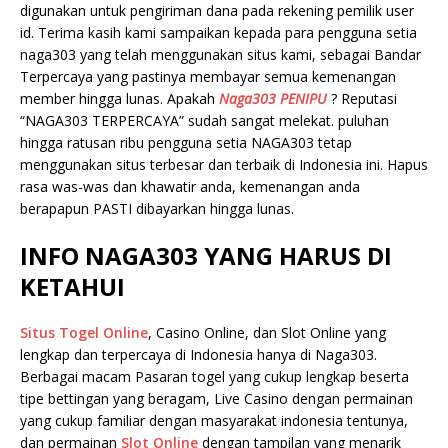
digunakan untuk pengiriman dana pada rekening pemilik user
id. Terima kasih kami sampaikan kepada para pengguna setia
naga303 yang telah menggunakan situs kami, sebagai Bandar
Terpercaya yang pastinya membayar semua kemenangan
member hingga lunas. Apakah
Naga303
PENIPU
? Reputasi
“NAGA303 TERPERCAYA” sudah sangat melekat. puluhan
hingga ratusan ribu pengguna setia NAGA303 tetap
menggunakan situs terbesar dan terbaik di Indonesia ini. Hapus
rasa was-was dan khawatir anda, kemenangan anda
berapapun PASTI dibayarkan hingga lunas.
INFO NAGA303 YANG HARUS DI
KETAHUI
Situs Togel Online
, Casino Online, dan Slot Online yang
lengkap dan terpercaya di Indonesia hanya di Naga303.
Berbagai macam Pasaran togel yang cukup lengkap beserta
tipe bettingan yang beragam, Live Casino dengan permainan
yang cukup familiar dengan masyarakat indonesia tentunya,
dan permainan
Slot Online
dengan tampilan yang menarik