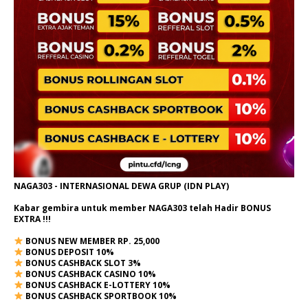
NAGA303 - INTERNASIONAL DEWA GRUP (IDN PLAY)
Kabar gembira untuk member NAGA303 telah Hadir BONUS
EXTRA !!!
BONUS NEW MEMBER RP. 25,000
BONUS DEPOSIT 10%
BONUS CASHBACK SLOT 3%
BONUS CASHBACK CASINO 10%
BONUS CASHBACK E-LOTTERY 10%
BONUS CASHBACK SPORTBOOK 10%