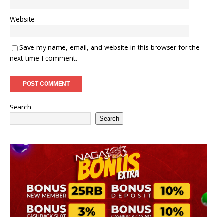
Website
Save my name, email, and website in this browser for the
next time I comment.
Search
Search