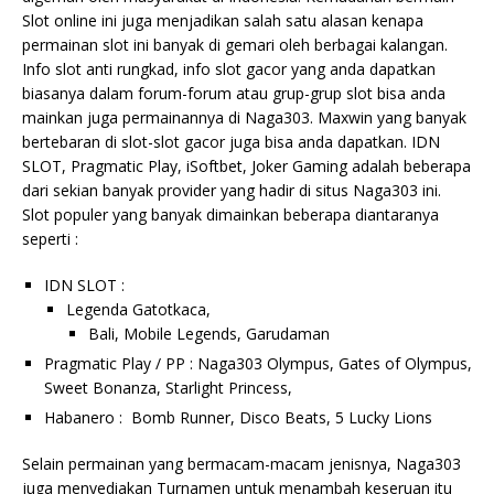
Slot online ini juga menjadikan salah satu alasan kenapa
permainan slot ini banyak di gemari oleh berbagai kalangan.
Info slot anti rungkad, info slot gacor yang anda dapatkan
biasanya dalam forum-forum atau grup-grup slot bisa anda
mainkan juga permainannya di Naga303. Maxwin yang banyak
bertebaran di slot-slot gacor juga bisa anda dapatkan. IDN
SLOT, Pragmatic Play, iSoftbet, Joker Gaming adalah beberapa
dari sekian banyak provider yang hadir di situs Naga303 ini.
Slot populer yang banyak dimainkan beberapa diantaranya
seperti :
IDN SLOT :
Legenda Gatotkaca,
Bali, Mobile Legends, Garudaman
Pragmatic Play / PP : Naga303 Olympus, Gates of Olympus,
Sweet Bonanza, Starlight Princess,
Habanero : Bomb Runner, Disco Beats, 5 Lucky Lions
Selain permainan yang bermacam-macam jenisnya, Naga303
juga menyediakan Turnamen untuk menambah keseruan itu