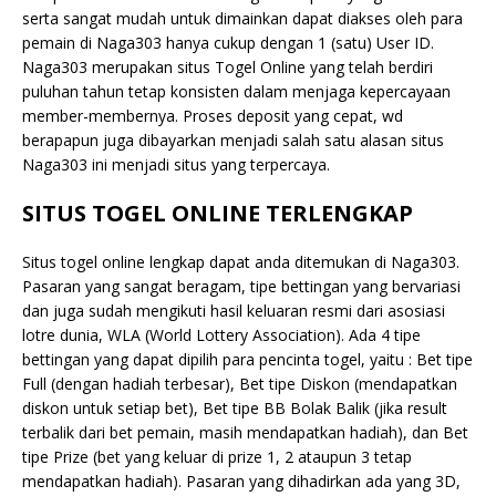
serta sangat mudah untuk dimainkan dapat diakses oleh para
pemain di Naga303 hanya cukup dengan 1 (satu) User ID.
Naga303 merupakan situs Togel Online yang telah berdiri
puluhan tahun tetap konsisten dalam menjaga kepercayaan
member-membernya. Proses deposit yang cepat, wd
berapapun juga dibayarkan menjadi salah satu alasan situs
Naga303 ini menjadi situs yang terpercaya.
SITUS TOGEL ONLINE TERLENGKAP
Situs togel online lengkap dapat anda ditemukan di Naga303.
Pasaran yang sangat beragam, tipe bettingan yang bervariasi
dan juga sudah mengikuti hasil keluaran resmi dari asosiasi
lotre dunia, WLA (World Lottery Association). Ada 4 tipe
bettingan yang dapat dipilih para pencinta togel, yaitu : Bet tipe
Full (dengan hadiah terbesar), Bet tipe Diskon (mendapatkan
diskon untuk setiap bet), Bet tipe BB Bolak Balik (jika result
terbalik dari bet pemain, masih mendapatkan hadiah), dan Bet
tipe Prize (bet yang keluar di prize 1, 2 ataupun 3 tetap
mendapatkan hadiah). Pasaran yang dihadirkan ada yang 3D,