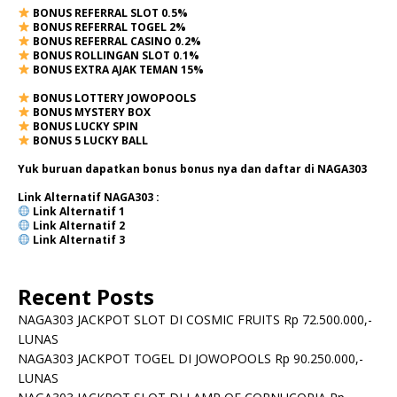
BONUS REFERRAL SLOT 0.5%
BONUS REFERRAL TOGEL 2%
BONUS REFERRAL CASINO 0.2%
BONUS ROLLINGAN SLOT 0.1%
BONUS EXTRA AJAK TEMAN 15%
BONUS LOTTERY JOWOPOOLS
BONUS MYSTERY BOX
BONUS LUCKY SPIN
BONUS 5 LUCKY BALL
Yuk buruan dapatkan bonus bonus nya dan daftar di NAGA303
Link Alternatif NAGA303 :
Link Alternatif
1
Link Alternatif
2
Link Alternatif 3
Recent Posts
NAGA303 JACKPOT SLOT DI COSMIC FRUITS Rp 72.500.000,-
LUNAS
NAGA303 JACKPOT TOGEL DI JOWOPOOLS Rp 90.250.000,-
LUNAS