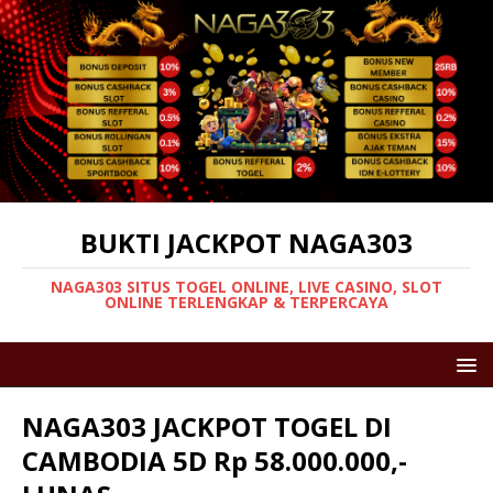
BUKTI JACKPOT NAGA303
NAGA303 SITUS TOGEL ONLINE, LIVE CASINO, SLOT
ONLINE TERLENGKAP & TERPERCAYA
NAGA303 JACKPOT TOGEL DI
CAMBODIA 5D Rp 58.000.000,-