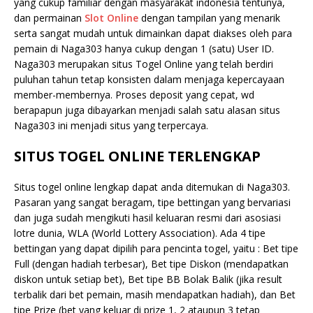
yang cukup familiar dengan masyarakat indonesia tentunya,
dan permainan
Slot Online
dengan tampilan yang menarik
serta sangat mudah untuk dimainkan dapat diakses oleh para
pemain di Naga303 hanya cukup dengan 1 (satu) User ID.
Naga303 merupakan situs Togel Online yang telah berdiri
puluhan tahun tetap konsisten dalam menjaga kepercayaan
member-membernya. Proses deposit yang cepat, wd
berapapun juga dibayarkan menjadi salah satu alasan situs
Naga303 ini menjadi situs yang terpercaya.
SITUS TOGEL ONLINE TERLENGKAP
Situs togel online lengkap dapat anda ditemukan di Naga303.
Pasaran yang sangat beragam, tipe bettingan yang bervariasi
dan juga sudah mengikuti hasil keluaran resmi dari asosiasi
lotre dunia, WLA (World Lottery Association). Ada 4 tipe
bettingan yang dapat dipilih para pencinta togel, yaitu : Bet tipe
Full (dengan hadiah terbesar), Bet tipe Diskon (mendapatkan
diskon untuk setiap bet), Bet tipe BB Bolak Balik (jika result
terbalik dari bet pemain, masih mendapatkan hadiah), dan Bet
tipe Prize (bet yang keluar di prize 1, 2 ataupun 3 tetap