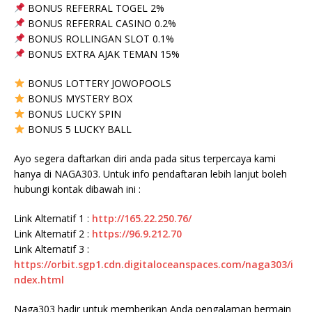
BONUS REFERRAL TOGEL 2%
BONUS REFERRAL CASINO 0.2%
BONUS ROLLINGAN SLOT 0.1%
BONUS EXTRA AJAK TEMAN 15%
BONUS LOTTERY JOWOPOOLS
BONUS MYSTERY BOX
BONUS LUCKY SPIN
BONUS 5 LUCKY BALL
Ayo segera daftarkan diri anda pada situs terpercaya kami
hanya di NAGA303. Untuk info pendaftaran lebih lanjut boleh
hubungi kontak dibawah ini :
Link Alternatif 1 :
http://165.22.250.76/
Link Alternatif 2 :
https://96.9.212.70
Link Alternatif 3 :
https://orbit.sgp1.cdn.digitaloceanspaces.com/naga303/i
ndex.html
Naga303 hadir untuk memberikan Anda pengalaman bermain