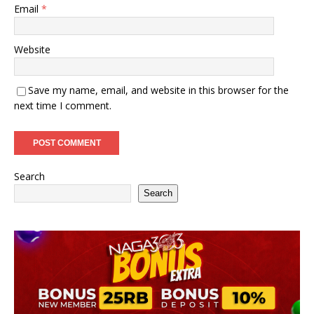
Email
*
Website
Save my name, email, and website in this browser for the
next time I comment.
Search
Search