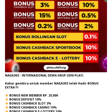
NAGA303 - INTERNASIONAL DEWA GRUP (IDN PLAY)
Kabar gembira untuk member NAGA303 telah Hadir BONUS
EXTRA !!!
BONUS NEW MEMBER RP. 25,000
BONUS DEPOSIT 10%
BONUS CASHBACK SLOT 3%
BONUS CASHBACK CASINO 10%
BONUS CASHBACK E-LOTTERY 10%