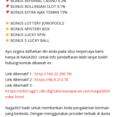
BONUS REFERRAL CASINO 0.2%
BONUS ROLLINGAN SLOT 0.1%
BONUS EXTRA AJAK TEMAN 15%
BONUS LOTTERY JOWOPOOLS
BONUS MYSTERY BOX
BONUS LUCKY SPIN
BONUS 5 LUCKY BALL
Ayo segera daftarkan diri anda pada situs terpercaya kami
hanya di NAGA303. Untuk info pendaftaran lebih lanjut boleh
hubungi kontak dibawah ini :
Link Alternatif 1 :
http://165.22.250.76/
Link Alternatif 2 :
https://96.9.212.70
Link Alternatif 3 :
https://orbit.sgp1.cdn.digitaloceanspaces.com/naga303/i
ndex.html
Naga303 hadir untuk memberikan Anda pengalaman bermain
yang berbeda. Dengan menggunakan provider terbaik di dunia