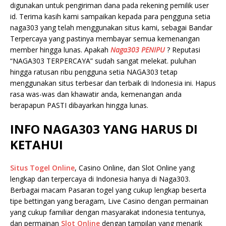
digunakan untuk pengiriman dana pada rekening pemilik user
id. Terima kasih kami sampaikan kepada para pengguna setia
naga303 yang telah menggunakan situs kami, sebagai Bandar
Terpercaya yang pastinya membayar semua kemenangan
member hingga lunas. Apakah
Naga303
PENIPU
? Reputasi
“NAGA303 TERPERCAYA” sudah sangat melekat. puluhan
hingga ratusan ribu pengguna setia NAGA303 tetap
menggunakan situs terbesar dan terbaik di Indonesia ini. Hapus
rasa was-was dan khawatir anda, kemenangan anda
berapapun PASTI dibayarkan hingga lunas.
INFO NAGA303 YANG HARUS DI
KETAHUI
Situs Togel Online
, Casino Online, dan Slot Online yang
lengkap dan terpercaya di Indonesia hanya di Naga303.
Berbagai macam Pasaran togel yang cukup lengkap beserta
tipe bettingan yang beragam, Live Casino dengan permainan
yang cukup familiar dengan masyarakat indonesia tentunya,
dan permainan
Slot Online
dengan tampilan yang menarik