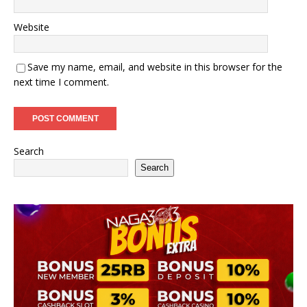
Website
Save my name, email, and website in this browser for the
next time I comment.
Search
Search