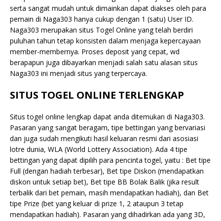
serta sangat mudah untuk dimainkan dapat diakses oleh para
pemain di Naga303 hanya cukup dengan 1 (satu) User ID.
Naga303 merupakan situs Togel Online yang telah berdiri
puluhan tahun tetap konsisten dalam menjaga kepercayaan
member-membernya. Proses deposit yang cepat, wd
berapapun juga dibayarkan menjadi salah satu alasan situs
Naga303 ini menjadi situs yang terpercaya.
SITUS TOGEL ONLINE TERLENGKAP
Situs togel online lengkap dapat anda ditemukan di Naga303.
Pasaran yang sangat beragam, tipe bettingan yang bervariasi
dan juga sudah mengikuti hasil keluaran resmi dari asosiasi
lotre dunia, WLA (World Lottery Association). Ada 4 tipe
bettingan yang dapat dipilih para pencinta togel, yaitu : Bet tipe
Full (dengan hadiah terbesar), Bet tipe Diskon (mendapatkan
diskon untuk setiap bet), Bet tipe BB Bolak Balik (jika result
terbalik dari bet pemain, masih mendapatkan hadiah), dan Bet
tipe Prize (bet yang keluar di prize 1, 2 ataupun 3 tetap
mendapatkan hadiah). Pasaran yang dihadirkan ada yang 3D,