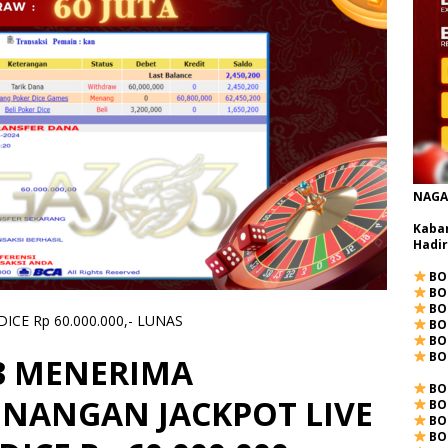
NAGA
Kaba
Hadir
BO
BO
BO
ICE Rp 60.000.000,- LUNAS
BO
BO
BO
3 MENERIMA
BO
NANGAN JACKPOT LIVE
BO
BO
BO