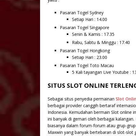
Pasaran Togel Sydney
Setiap Hari : 14.00
Pasaran Togel Singapore
Senin & Kamis : 17.35
Rabu, Sabtu & Minggu : 17.40
Pasaran Togel Hongkong
Setiap Hari : 23.00
Pasaran Togel Toto Macau
5 Kali tayangan Live Youtube : 1
SITUS SLOT ONLINE TERLEN
Sebagai situs penyedia permainan
Slot Onli
berbagai provider canggih bertaraf internas
Indonesia. Kemudahan bermain Slot online in
ini banyak di gemari oleh berbagai kalangan. 
biasanya dalam forum-forum atau grup-grup
Maxwin yang banyak bertebaran di slot-slot 