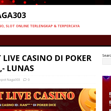
AGA303
INO, SLOT ONLINE TERLENGKAP & TERPERCAYA
 LIVE CASINO DI POKER
Sear
0,- LUNAS
ckpot Naga303
0