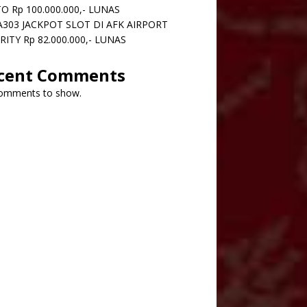
O Rp 100.000.000,- LUNAS
303 JACKPOT SLOT DI AFK AIRPORT
RITY Rp 82.000.000,- LUNAS
cent Comments
omments to show.