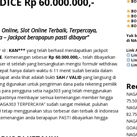
ICE Rp 60.000.000,-
BO
BO
BO
BO
BO
Online, Slot Online Terbaik, Terpercaya,
Yuk b
a – Jackpot berapapun pasti dibayar”
di N
id :
KAN***
yang telah berhasil mendapatkan jackpot
Link 
Li
E
. Kemenangan sebesar
Rp 60.000.000,-.
telah dibayarkan
Li
er id setelah yang bersangkutan mengisi formulir withdraw.
Lin
cepat hanya dalam waktu 6-11 menit sudah berada dalam
 dapat anda lihat adalah bukti
SAH / VALID
yang langsung di
yang digunakan untuk pengiriman dana pada rekening pemilik
Re
da para pengguna setia naga303 yang telah menggunakan
NAGA
ng pastinya membayar semua kemenangan member hingga
75.5
NAGA303 TERPERCAYA” sudah sangat melekat. puluhan
NAGA
 tetap menggunakan situs terbesar dan terbaik di Indonesia
82.7
, kemenangan anda berapapun PASTI dibayarkan hingga
NAGA
GOAL
NAGA