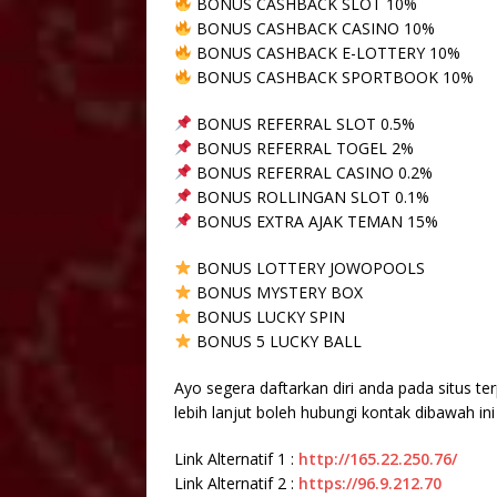
BONUS CASHBACK SLOT 10%
BONUS CASHBACK CASINO 10%
BONUS CASHBACK E-LOTTERY 10%
BONUS CASHBACK SPORTBOOK 10%
BONUS REFERRAL SLOT 0.5%
BONUS REFERRAL TOGEL 2%
BONUS REFERRAL CASINO 0.2%
BONUS ROLLINGAN SLOT 0.1%
BONUS EXTRA AJAK TEMAN 15%
BONUS LOTTERY JOWOPOOLS
BONUS MYSTERY BOX
BONUS LUCKY SPIN
BONUS 5 LUCKY BALL
Ayo segera daftarkan diri anda pada situs t
lebih lanjut boleh hubungi kontak dibawah ini 
Link Alternatif 1 :
http://165.22.250.76/
Link Alternatif 2 :
https://96.9.212.70