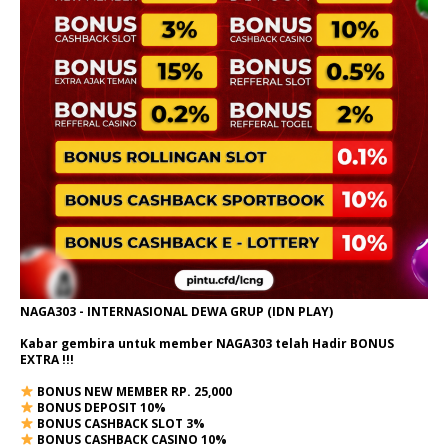
NAGA303 - INTERNASIONAL DEWA GRUP (IDN PLAY)
Kabar gembira untuk member NAGA303 telah Hadir BONUS
EXTRA !!!
BONUS NEW MEMBER RP. 25,000
BONUS DEPOSIT 10%
BONUS CASHBACK SLOT 3%
BONUS CASHBACK CASINO 10%