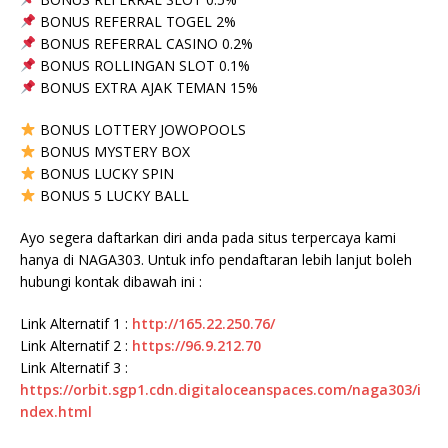
BONUS REFERRAL TOGEL 2%
BONUS REFERRAL CASINO 0.2%
BONUS ROLLINGAN SLOT 0.1%
BONUS EXTRA AJAK TEMAN 15%
BONUS LOTTERY JOWOPOOLS
BONUS MYSTERY BOX
BONUS LUCKY SPIN
BONUS 5 LUCKY BALL
Ayo segera daftarkan diri anda pada situs terpercaya kami
hanya di NAGA303. Untuk info pendaftaran lebih lanjut boleh
hubungi kontak dibawah ini :
Link Alternatif 1 :
http://165.22.250.76/
Link Alternatif 2 :
https://96.9.212.70
Link Alternatif 3 :
https://orbit.sgp1.cdn.digitaloceanspaces.com/naga303/i
ndex.html