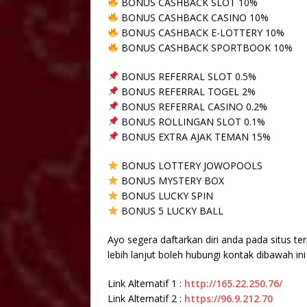
BONUS CASHBACK SLOT 10%
BONUS CASHBACK CASINO 10%
BONUS CASHBACK E-LOTTERY 10%
BONUS CASHBACK SPORTBOOK 10%
BONUS REFERRAL SLOT 0.5%
BONUS REFERRAL TOGEL 2%
BONUS REFERRAL CASINO 0.2%
BONUS ROLLINGAN SLOT 0.1%
BONUS EXTRA AJAK TEMAN 15%
BONUS LOTTERY JOWOPOOLS
BONUS MYSTERY BOX
BONUS LUCKY SPIN
BONUS 5 LUCKY BALL
Ayo segera daftarkan diri anda pada situs t
lebih lanjut boleh hubungi kontak dibawah ini 
Link Alternatif 1 :
http://165.22.250.76/
Link Alternatif 2 :
https://96.9.212.70