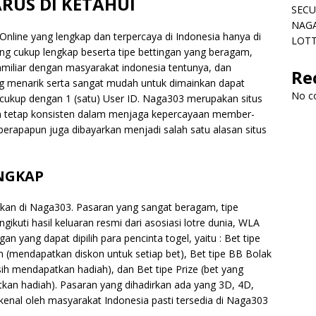
RUS DI KETAHUI
SECU
NAGA
 Online yang lengkap dan terpercaya di Indonesia hanya di
LOTT
g cukup lengkap beserta tipe bettingan yang beragam,
miliar dengan masyarakat indonesia tentunya, dan
Re
g menarik serta sangat mudah untuk dimainkan dapat
No c
cukup dengan 1 (satu) User ID. Naga303 merupakan situs
hun tetap konsisten dalam menjaga kepercayaan member-
erapapun juga dibayarkan menjadi salah satu alasan situs
ENGKAP
ukan di Naga303. Pasaran yang sangat beragam, tipe
ikuti hasil keluaran resmi dari asosiasi lotre dunia, WLA
gan yang dapat dipilih para pencinta togel, yaitu : Bet tipe
on (mendapatkan diskon untuk setiap bet), Bet tipe BB Bolak
masih mendapatkan hadiah), dan Bet tipe Prize (bet yang
atkan hadiah). Pasaran yang dihadirkan ada yang 3D, 4D,
kenal oleh masyarakat Indonesia pasti tersedia di Naga303