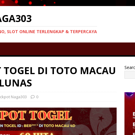
AGA303
INO, SLOT ONLINE TERLENGKAP & TERPERCAYA
 TOGEL DI TOTO MACAU
Sear
- LUNAS
Jackpot Naga303
0