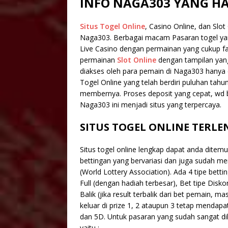
INFO NAGA303 YANG HA
Situs Togel Online
, Casino Online, dan Slot
Naga303. Berbagai macam Pasaran togel yan
Live Casino dengan permainan yang cukup fa
permainan
Slot Online
dengan tampilan yan
diakses oleh para pemain di Naga303 hanya 
Togel Online yang telah berdiri puluhan ta
membernya. Proses deposit yang cepat, wd b
Naga303 ini menjadi situs yang terpercaya.
SITUS TOGEL ONLINE TERL
Situs togel online lengkap dapat anda ditem
bettingan yang bervariasi dan juga sudah meng
(World Lottery Association). Ada 4 tipe bettin
Full (dengan hadiah terbesar), Bet tipe Disk
Balik (jika result terbalik dari bet pemain, 
keluar di prize 1, 2 ataupun 3 tetap mendap
dan 5D. Untuk pasaran yang sudah sangat di
yaitu :