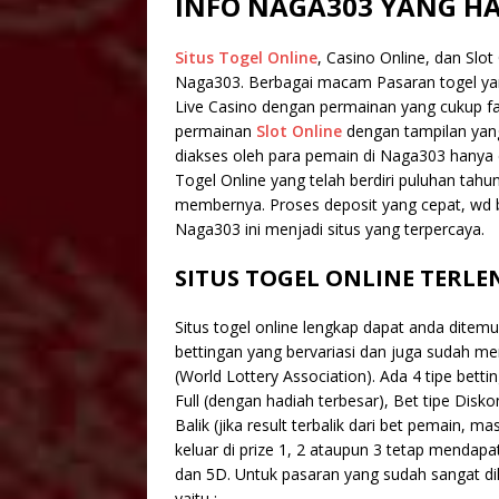
INFO NAGA303 YANG HA
Situs Togel Online
, Casino Online, dan Slot
Naga303. Berbagai macam Pasaran togel yan
Live Casino dengan permainan yang cukup fa
permainan
Slot Online
dengan tampilan yan
diakses oleh para pemain di Naga303 hanya 
Togel Online yang telah berdiri puluhan ta
membernya. Proses deposit yang cepat, wd b
Naga303 ini menjadi situs yang terpercaya.
SITUS TOGEL ONLINE TERL
Situs togel online lengkap dapat anda ditem
bettingan yang bervariasi dan juga sudah meng
(World Lottery Association). Ada 4 tipe bettin
Full (dengan hadiah terbesar), Bet tipe Disk
Balik (jika result terbalik dari bet pemain, 
keluar di prize 1, 2 ataupun 3 tetap mendap
dan 5D. Untuk pasaran yang sudah sangat di
yaitu :