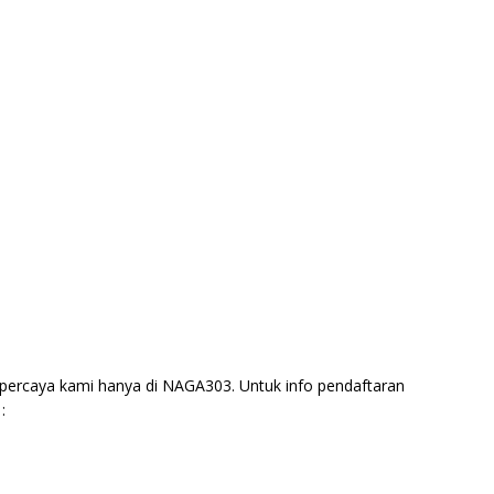
erpercaya kami hanya di NAGA303. Untuk info pendaftaran
: