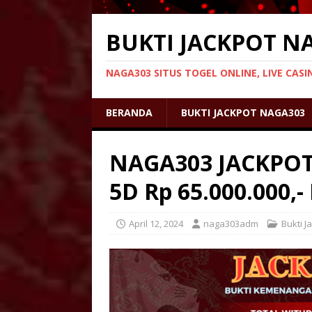
BUKTI JACKPOT N
NAGA303 SITUS TOGEL ONLINE, LIVE CAS
BERANDA
BUKTI JACKPOT NAGA303
NAGA303 JACKPOT
5D Rp 65.000.000,
April 12, 2024
naga303adm
Bukti 