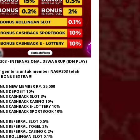
303 - INTERNASIONAL DEWA GRUP (IDN PLAY)
r gembira untuk member NAGA303 telah
 BONUS EXTRA !!!
NUS NEW MEMBER RP. 25,000
NUS DEPOSIT 10%
NUS CASHBACK SLOT 3%
NUS CASHBACK CASINO 10%
NUS CASHBACK E-LOTTERY 10%
NUS CASHBACK SPORTBOOK 10%
NUS REFERRAL SLOT 0.5%
NUS REFERRAL TOGEL 2%
NUS REFERRAL CASINO 0.2%
NUS ROLLINGAN SLOT 0.1%