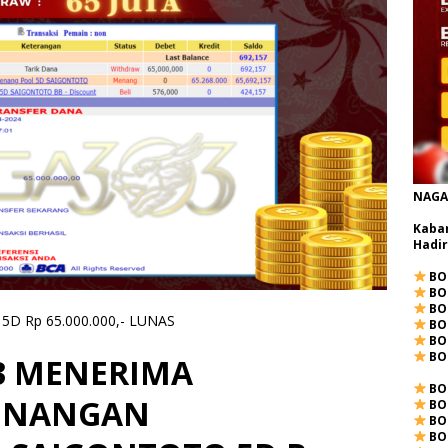
NAGA
Kaba
Hadir
BO
BO
BO
D Rp 65.000.000,- LUNAS
BO
BO
BO
3 MENERIMA
BO
ENANGAN
BO
BO
BO