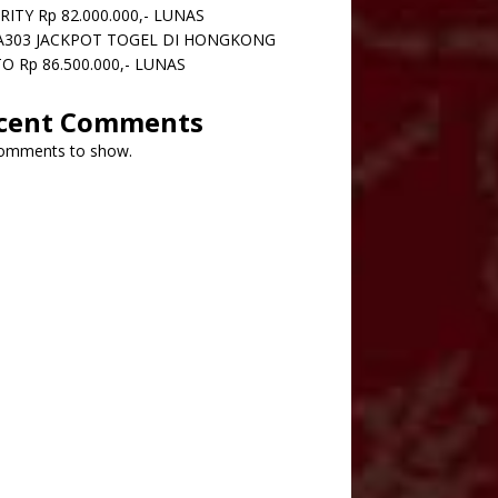
RITY Rp 82.000.000,- LUNAS
303 JACKPOT TOGEL DI HONGKONG
O Rp 86.500.000,- LUNAS
cent Comments
omments to show.