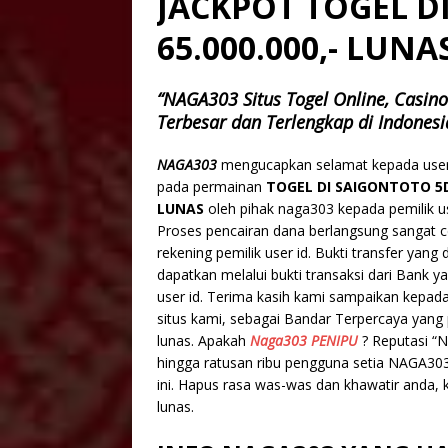
JACKPOT TOGEL D
65.000.000,- LUNA
“NAGA303 Situs Togel Online, Casino 
Terbesar dan Terlengkap di Indonesi
NAGA303
mengucapkan selamat kepada user 
pada permainan
TOGEL DI SAIGONTOTO 5
LUNAS
oleh pihak naga303 kepada pemilik us
Proses pencairan dana berlangsung sangat 
rekening pemilik user id. Bukti transfer yang
dapatkan melalui bukti transaksi dari Bank 
user id. Terima kasih kami sampaikan kepa
situs kami, sebagai Bandar Terpercaya ya
lunas. Apakah
Naga303
PENIPU
? Reputasi “
hingga ratusan ribu pengguna setia NAGA303
ini. Hapus rasa was-was dan khawatir anda
lunas.