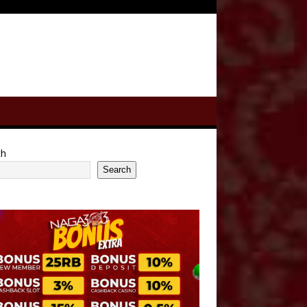
ch
Search