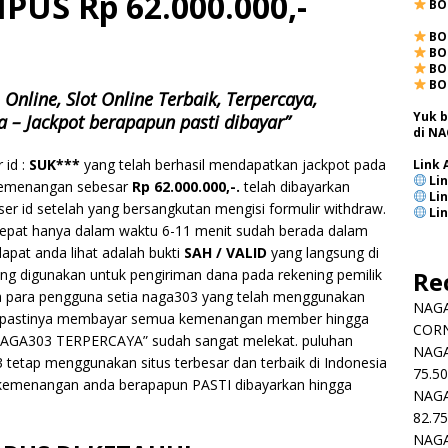
US Rp 62.000.000,-
BO
BO
BO
BO
BO
Online, Slot Online Terbaik, Terpercaya,
Yuk b
a – Jackpot berapapun pasti dibayar”
di N
id :
SUK***
yang telah berhasil mendapatkan jackpot pada
Link 
Li
Kemenangan sebesar
Rp 62.000.000,-.
telah dibayarkan
Li
er id setelah yang bersangkutan mengisi formulir withdraw.
Lin
cepat hanya dalam waktu 6-11 menit sudah berada dalam
 dapat anda lihat adalah bukti
SAH / VALID
yang langsung di
yang digunakan untuk pengiriman dana pada rekening pemilik
Re
da para pengguna setia naga303 yang telah menggunakan
NAGA
ng pastinya membayar semua kemenangan member hingga
CORN
NAGA303 TERPERCAYA” sudah sangat melekat. puluhan
NAGA
 tetap menggunakan situs terbesar dan terbaik di Indonesia
75.5
, kemenangan anda berapapun PASTI dibayarkan hingga
NAGA
82.7
NAGA