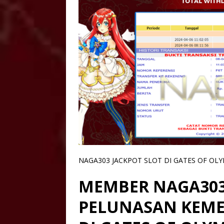
NAGA303 JACKPOT SLOT DI GATES OF OLYM
MEMBER NAGA30
PELUNASAN KEME