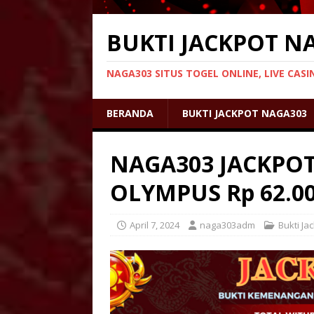
BUKTI JACKPOT N
NAGA303 SITUS TOGEL ONLINE, LIVE CAS
BERANDA
BUKTI JACKPOT NAGA303
NAGA303 JACKPOT
OLYMPUS Rp 62.00
April 7, 2024
naga303adm
Bukti Ja