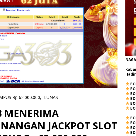
NAGA
Kaba
Hadir
BO
BO
BO
PUS Rp 62.000.000,- LUNAS
BO
BO
BO
3 MENERIMA
BO
NANGAN JACKPOT SLOT
BO
BO
BO