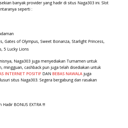
ekian banyak provider yang hadir di situs Naga303 ini. Slot
taranya seperti :
rudaman
s, Gates of Olympus, Sweet Bonanza, Starlight Princess,
, 5 Lucky Lions
nisnya, Naga303 juga menyediakan Turnamen untuk
n, mingguan, cashback pun juga telah disediakan untuk
AS INTERNET POSITIF
DAN
BEBAS NAWALA
juga
uri situs Naga303. Segera bergabung dan rasakan
 Hadir BONUS EXTRA !!!