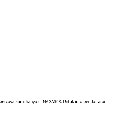
erpercaya kami hanya di NAGA303. Untuk info pendaftaran
: