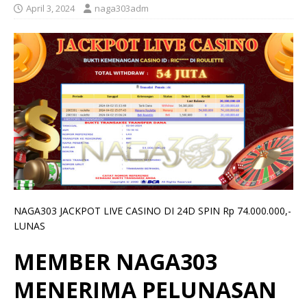
April 3, 2024
naga303adm
NAGA303 JACKPOT LIVE CASINO DI 24D SPIN Rp 74.000.000,-
LUNAS
MEMBER NAGA303
MENERIMA PELUNASAN