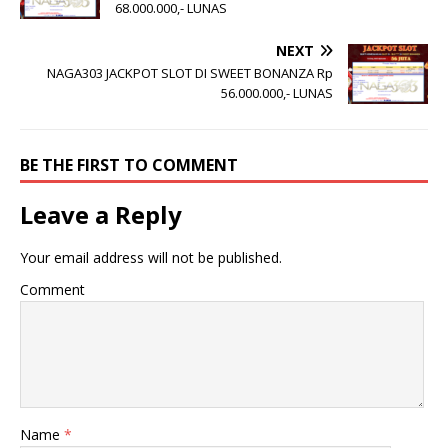
68.000.000,- LUNAS
NEXT
NAGA303 JACKPOT SLOT DI SWEET BONANZA Rp
56.000.000,- LUNAS
BE THE FIRST TO COMMENT
Leave a Reply
Your email address will not be published.
Comment
Name
*