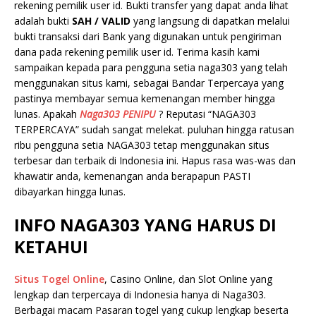
rekening pemilik user id. Bukti transfer yang dapat anda lihat
adalah bukti
SAH / VALID
yang langsung di dapatkan melalui
bukti transaksi dari Bank yang digunakan untuk pengiriman
dana pada rekening pemilik user id. Terima kasih kami
sampaikan kepada para pengguna setia naga303 yang telah
menggunakan situs kami, sebagai Bandar Terpercaya yang
pastinya membayar semua kemenangan member hingga
lunas. Apakah
Naga303
PENIPU
? Reputasi “NAGA303
TERPERCAYA” sudah sangat melekat. puluhan hingga ratusan
ribu pengguna setia NAGA303 tetap menggunakan situs
terbesar dan terbaik di Indonesia ini. Hapus rasa was-was dan
khawatir anda, kemenangan anda berapapun PASTI
dibayarkan hingga lunas.
INFO NAGA303 YANG HARUS DI
KETAHUI
Situs Togel Online
, Casino Online, dan Slot Online yang
lengkap dan terpercaya di Indonesia hanya di Naga303.
Berbagai macam Pasaran togel yang cukup lengkap beserta