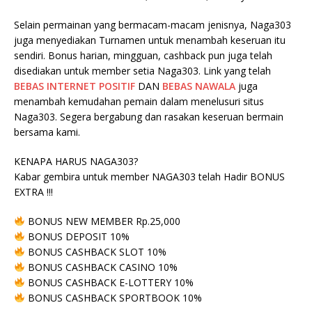
Selain permainan yang bermacam-macam jenisnya, Naga303
juga menyediakan Turnamen untuk menambah keseruan itu
sendiri. Bonus harian, mingguan, cashback pun juga telah
disediakan untuk member setia Naga303. Link yang telah
BEBAS INTERNET POSITIF
DAN
BEBAS NAWALA
juga
menambah kemudahan pemain dalam menelusuri situs
Naga303. Segera bergabung dan rasakan keseruan bermain
bersama kami.
KENAPA HARUS NAGA303?
Kabar gembira untuk member NAGA303 telah Hadir BONUS
EXTRA !!!
BONUS NEW MEMBER Rp.25,000
BONUS DEPOSIT 10%
BONUS CASHBACK SLOT 10%
BONUS CASHBACK CASINO 10%
BONUS CASHBACK E-LOTTERY 10%
BONUS CASHBACK SPORTBOOK 10%