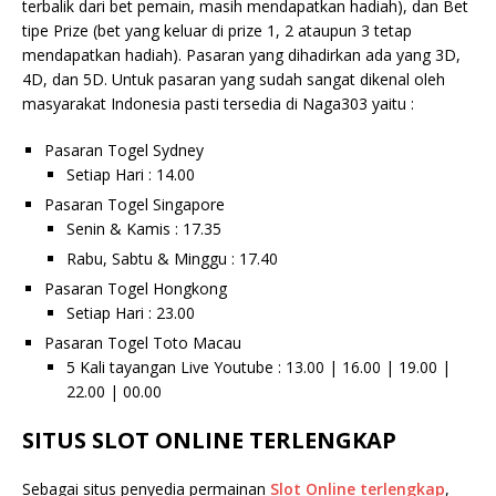
terbalik dari bet pemain, masih mendapatkan hadiah), dan Bet
tipe Prize (bet yang keluar di prize 1, 2 ataupun 3 tetap
mendapatkan hadiah). Pasaran yang dihadirkan ada yang 3D,
4D, dan 5D. Untuk pasaran yang sudah sangat dikenal oleh
masyarakat Indonesia pasti tersedia di Naga303 yaitu :
Pasaran Togel Sydney
Setiap Hari : 14.00
Pasaran Togel Singapore
Senin & Kamis : 17.35
Rabu, Sabtu & Minggu : 17.40
Pasaran Togel Hongkong
Setiap Hari : 23.00
Pasaran Togel Toto Macau
5 Kali tayangan Live Youtube : 13.00 | 16.00 | 19.00 |
22.00 | 00.00
SITUS SLOT ONLINE TERLENGKAP
Sebagai situs penyedia permainan
Slot Online terlengkap
,