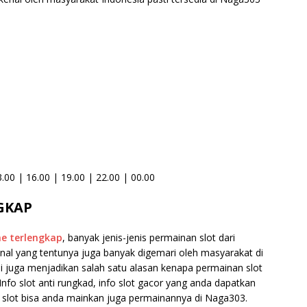
3.00 | 16.00 | 19.00 | 22.00 | 00.00
GKAP
ne terlengkap
, banyak jenis-jenis permainan slot dari
ional yang tentunya juga banyak digemari oleh masyarakat di
i juga menjadikan salah satu alasan kenapa permainan slot
Info slot anti rungkad, info slot gacor yang anda dapatkan
 slot bisa anda mainkan juga permainannya di Naga303.