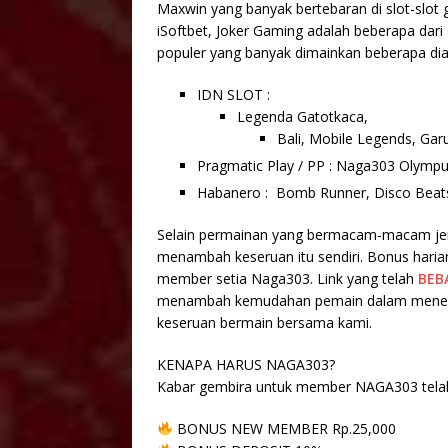
Maxwin yang banyak bertebaran di slot-slot 
iSoftbet, Joker Gaming adalah beberapa dari s
populer yang banyak dimainkan beberapa dian
IDN SLOT :
Legenda Gatotkaca,
Bali, Mobile Legends, Ga
Pragmatic Play / PP : Naga303 Olympu
Habanero : Bomb Runner, Disco Beats
Selain permainan yang bermacam-macam je
menambah keseruan itu sendiri. Bonus haria
member setia Naga303. Link yang telah
BEB
menambah kemudahan pemain dalam menelus
keseruan bermain bersama kami.
KENAPA HARUS NAGA303?
Kabar gembira untuk member NAGA303 telah
BONUS NEW MEMBER Rp.25,000