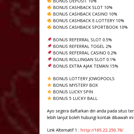
BONUS DEPOSIT 10%
BONUS CASHBACK SLOT 10%
BONUS CASHBACK CASINO 10%
BONUS CASHBACK E-LOTTERY 10%
BONUS CASHBACK SPORTBOOK 10%
BONUS REFERRAL SLOT 0.5%
BONUS REFERRAL TOGEL 2%
BONUS REFERRAL CASINO 0.2%
BONUS ROLLINGAN SLOT 0.1%
BONUS EXTRA AJAK TEMAN 15%
BONUS LOTTERY JOWOPOOLS
BONUS MYSTERY BOX
BONUS LUCKY SPIN
BONUS 5 LUCKY BALL
Ayo segera daftarkan diri anda pada situs t
lebih lanjut boleh hubungi kontak dibawah ini 
Link Alternatif 1 :
http://165.22.250.76/