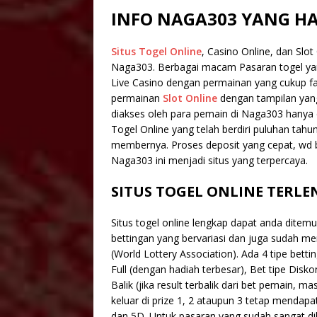
INFO NAGA303 YANG HA
Situs Togel Online
, Casino Online, dan Slot
Naga303. Berbagai macam Pasaran togel yan
Live Casino dengan permainan yang cukup fa
permainan
Slot Online
dengan tampilan yan
diakses oleh para pemain di Naga303 hanya 
Togel Online yang telah berdiri puluhan ta
membernya. Proses deposit yang cepat, wd b
Naga303 ini menjadi situs yang terpercaya.
SITUS TOGEL ONLINE TERL
Situs togel online lengkap dapat anda ditem
bettingan yang bervariasi dan juga sudah meng
(World Lottery Association). Ada 4 tipe bettin
Full (dengan hadiah terbesar), Bet tipe Disk
Balik (jika result terbalik dari bet pemain, 
keluar di prize 1, 2 ataupun 3 tetap mendap
dan 5D. Untuk pasaran yang sudah sangat di