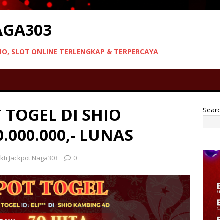
AGA303
INO, SLOT ONLINE TERLENGKAP & TERPERCAYA
 TOGEL DI SHIO
Sear
.000.000,- LUNAS
kti Jackpot Naga303
0