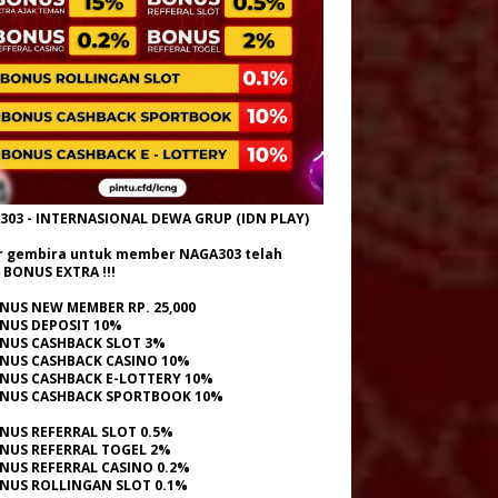
303 - INTERNASIONAL DEWA GRUP (IDN PLAY)
r gembira untuk member NAGA303 telah
 BONUS EXTRA !!!
NUS NEW MEMBER RP. 25,000
NUS DEPOSIT 10%
NUS CASHBACK SLOT 3%
NUS CASHBACK CASINO 10%
NUS CASHBACK E-LOTTERY 10%
NUS CASHBACK SPORTBOOK 10%
NUS REFERRAL SLOT 0.5%
NUS REFERRAL TOGEL 2%
NUS REFERRAL CASINO 0.2%
NUS ROLLINGAN SLOT 0.1%