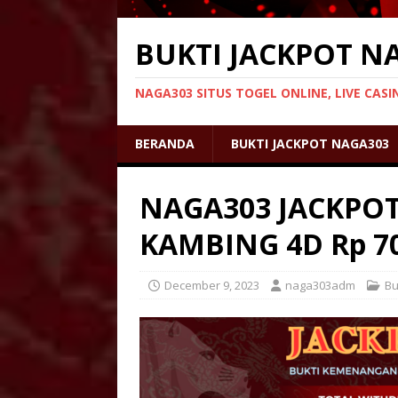
BUKTI JACKPOT N
NAGA303 SITUS TOGEL ONLINE, LIVE CAS
BERANDA
BUKTI JACKPOT NAGA303
NAGA303 JACKPOT
KAMBING 4D Rp 70
December 9, 2023
naga303adm
Bu