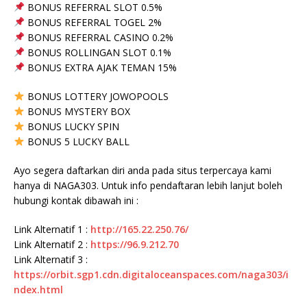
BONUS REFERRAL SLOT 0.5%
BONUS REFERRAL TOGEL 2%
BONUS REFERRAL CASINO 0.2%
BONUS ROLLINGAN SLOT 0.1%
BONUS EXTRA AJAK TEMAN 15%
BONUS LOTTERY JOWOPOOLS
BONUS MYSTERY BOX
BONUS LUCKY SPIN
BONUS 5 LUCKY BALL
Ayo segera daftarkan diri anda pada situs terpercaya kami
hanya di NAGA303. Untuk info pendaftaran lebih lanjut boleh
hubungi kontak dibawah ini :
Link Alternatif 1 :
http://165.22.250.76/
Link Alternatif 2 :
https://96.9.212.70
Link Alternatif 3 :
https://orbit.sgp1.cdn.digitaloceanspaces.com/naga303/i
ndex.html