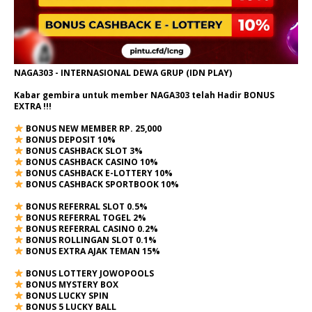
NAGA303 - INTERNASIONAL DEWA GRUP (IDN PLAY)
Kabar gembira untuk member NAGA303 telah Hadir BONUS
EXTRA !!!
BONUS NEW MEMBER RP. 25,000
BONUS DEPOSIT 10%
BONUS CASHBACK SLOT 3%
BONUS CASHBACK CASINO 10%
BONUS CASHBACK E-LOTTERY 10%
BONUS CASHBACK SPORTBOOK 10%
BONUS REFERRAL SLOT 0.5%
BONUS REFERRAL TOGEL 2%
BONUS REFERRAL CASINO 0.2%
BONUS ROLLINGAN SLOT 0.1%
BONUS EXTRA AJAK TEMAN 15%
BONUS LOTTERY JOWOPOOLS
BONUS MYSTERY BOX
BONUS LUCKY SPIN
BONUS 5 LUCKY BALL