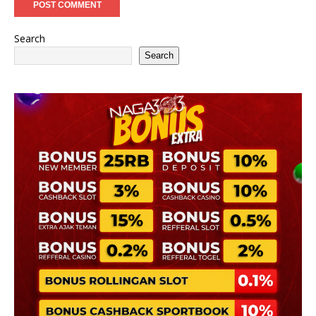
Search
Search