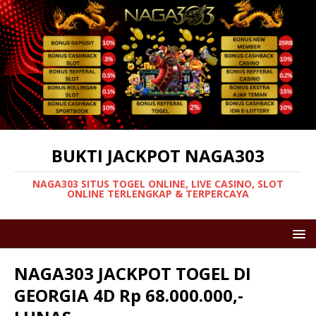
BUKTI JACKPOT NAGA303
NAGA303 SITUS TOGEL ONLINE, LIVE CASINO, SLOT
ONLINE TERLENGKAP & TERPERCAYA
NAGA303 JACKPOT TOGEL DI
GEORGIA 4D Rp 68.000.000,-