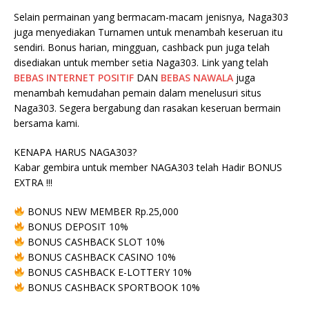
Selain permainan yang bermacam-macam jenisnya, Naga303
juga menyediakan Turnamen untuk menambah keseruan itu
sendiri. Bonus harian, mingguan, cashback pun juga telah
disediakan untuk member setia Naga303. Link yang telah
BEBAS INTERNET POSITIF
DAN
BEBAS NAWALA
juga
menambah kemudahan pemain dalam menelusuri situs
Naga303. Segera bergabung dan rasakan keseruan bermain
bersama kami.
KENAPA HARUS NAGA303?
Kabar gembira untuk member NAGA303 telah Hadir BONUS
EXTRA !!!
BONUS NEW MEMBER Rp.25,000
BONUS DEPOSIT 10%
BONUS CASHBACK SLOT 10%
BONUS CASHBACK CASINO 10%
BONUS CASHBACK E-LOTTERY 10%
BONUS CASHBACK SPORTBOOK 10%