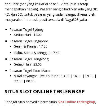
tipe Prize (bet yang keluar di prize 1, 2 ataupun 3 tetap
mendapatkan hadiah). Pasaran yang dihadirkan ada yang 3D,
4D, dan 5D. Untuk pasaran yang sudah sangat dikenal oleh
masyarakat Indonesia pasti tersedia di Naga303 yaitu :
Pasaran Togel Sydney
Setiap Hari : 14.00
Pasaran Togel Singapore
Senin & Kamis : 17.35
Rabu, Sabtu & Minggu : 17.40
Pasaran Togel Hongkong
Setiap Hari : 23.00
Pasaran Togel Toto Macau
5 Kali tayangan Live Youtube : 13.00 | 16.00 | 19.00 |
22.00 | 00.00
SITUS SLOT ONLINE TERLENGKAP
Sebagai situs penyedia permainan
Slot Online terlengkap
,