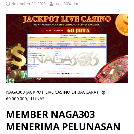
November 21, 2023
naga303adm
NAGA303 JACKPOT LIVE CASINO DI BACCARAT Rp
60.000.000,- LUNAS
MEMBER NAGA303
MENERIMA PELUNASAN