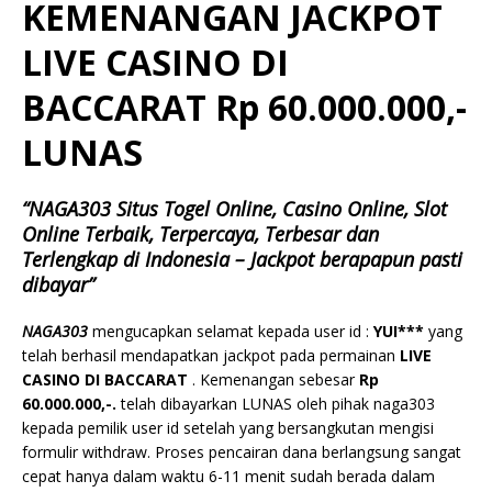
KEMENANGAN JACKPOT
LIVE CASINO DI
BACCARAT Rp 60.000.000,-
LUNAS
“NAGA303 Situs Togel Online, Casino Online, Slot
Online Terbaik, Terpercaya, Terbesar dan
Terlengkap di Indonesia – Jackpot berapapun pasti
dibayar”
NAGA303
mengucapkan selamat kepada user id :
YUI***
yang
telah berhasil mendapatkan jackpot pada permainan
LIVE
CASINO DI BACCARAT
. Kemenangan sebesar
Rp
60.000.000,-.
telah dibayarkan LUNAS oleh pihak naga303
kepada pemilik user id setelah yang bersangkutan mengisi
formulir withdraw. Proses pencairan dana berlangsung sangat
cepat hanya dalam waktu 6-11 menit sudah berada dalam