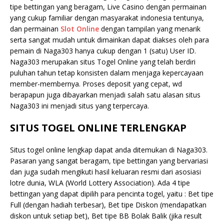
tipe bettingan yang beragam, Live Casino dengan permainan
yang cukup familiar dengan masyarakat indonesia tentunya,
dan permainan
Slot Online
dengan tampilan yang menarik
serta sangat mudah untuk dimainkan dapat diakses oleh para
pemain di Naga303 hanya cukup dengan 1 (satu) User ID.
Naga303 merupakan situs Togel Online yang telah berdiri
puluhan tahun tetap konsisten dalam menjaga kepercayaan
member-membernya. Proses deposit yang cepat, wd
berapapun juga dibayarkan menjadi salah satu alasan situs
Naga303 ini menjadi situs yang terpercaya.
SITUS TOGEL ONLINE TERLENGKAP
Situs togel online lengkap dapat anda ditemukan di Naga303.
Pasaran yang sangat beragam, tipe bettingan yang bervariasi
dan juga sudah mengikuti hasil keluaran resmi dari asosiasi
lotre dunia, WLA (World Lottery Association). Ada 4 tipe
bettingan yang dapat dipilih para pencinta togel, yaitu : Bet tipe
Full (dengan hadiah terbesar), Bet tipe Diskon (mendapatkan
diskon untuk setiap bet), Bet tipe BB Bolak Balik (jika result