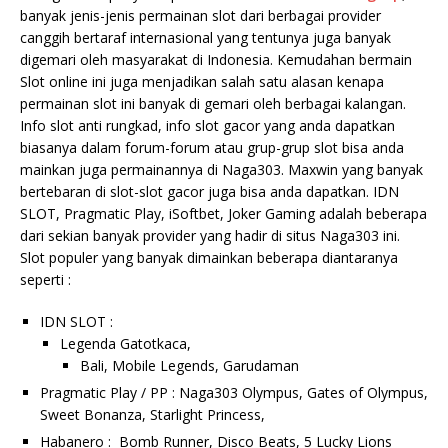
banyak jenis-jenis permainan slot dari berbagai provider
canggih bertaraf internasional yang tentunya juga banyak
digemari oleh masyarakat di Indonesia. Kemudahan bermain
Slot online ini juga menjadikan salah satu alasan kenapa
permainan slot ini banyak di gemari oleh berbagai kalangan.
Info slot anti rungkad, info slot gacor yang anda dapatkan
biasanya dalam forum-forum atau grup-grup slot bisa anda
mainkan juga permainannya di Naga303. Maxwin yang banyak
bertebaran di slot-slot gacor juga bisa anda dapatkan. IDN
SLOT, Pragmatic Play, iSoftbet, Joker Gaming adalah beberapa
dari sekian banyak provider yang hadir di situs Naga303 ini.
Slot populer yang banyak dimainkan beberapa diantaranya
seperti :
IDN SLOT :
Legenda Gatotkaca,
Bali, Mobile Legends, Garudaman
Pragmatic Play / PP : Naga303 Olympus, Gates of Olympus,
Sweet Bonanza, Starlight Princess,
Habanero : Bomb Runner, Disco Beats, 5 Lucky Lions