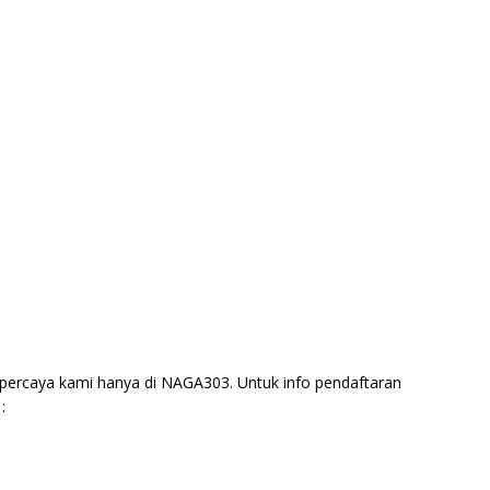
erpercaya kami hanya di NAGA303. Untuk info pendaftaran
: