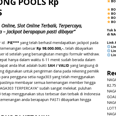
ONG POOLS Rp
BO
S
BO
BO
BO
BO
Online, Slot Online Terbaik, Terpercaya,
Yuk b
a – Jackpot berapapun pasti dibayar”
di N
 id :
PIE***
yang telah berhasil mendapatkan jackpot pada
Link 
Li
 Kemenangan sebesar
Rp 98.000.000,-.
telah dibayarkan
Li
r id setelah yang bersangkutan mengisi formulir withdraw.
Lin
cepat hanya dalam waktu 6-11 menit sudah berada dalam
 dapat anda lihat adalah bukti
SAH / VALID
yang langsung di
yang digunakan untuk pengiriman dana pada rekening pemilik
Re
da para pengguna setia naga303 yang telah menggunakan
NAGA
ng pastinya membayar semua kemenangan member hingga
82.7
NAGA303 TERPERCAYA” sudah sangat melekat. puluhan
NAGA
 tetap menggunakan situs terbesar dan terbaik di Indonesia
GOAL
, kemenangan anda berapapun PASTI dibayarkan hingga
NAGA
LOTT
NAGA