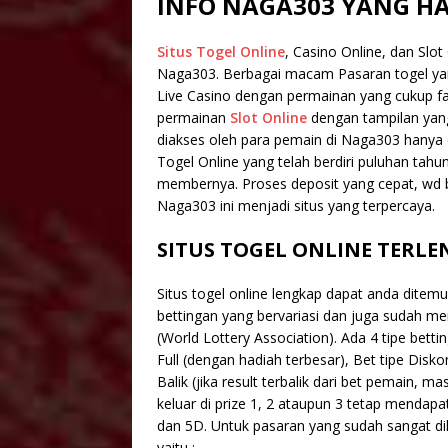
INFO NAGA303 YANG HA
Situs Togel Online
, Casino Online, dan Slot
Naga303. Berbagai macam Pasaran togel yan
Live Casino dengan permainan yang cukup fa
permainan
Slot Online
dengan tampilan yan
diakses oleh para pemain di Naga303 hanya 
Togel Online yang telah berdiri puluhan ta
membernya. Proses deposit yang cepat, wd b
Naga303 ini menjadi situs yang terpercaya.
SITUS TOGEL ONLINE TERL
Situs togel online lengkap dapat anda ditem
bettingan yang bervariasi dan juga sudah meng
(World Lottery Association). Ada 4 tipe bettin
Full (dengan hadiah terbesar), Bet tipe Disk
Balik (jika result terbalik dari bet pemain, 
keluar di prize 1, 2 ataupun 3 tetap mendap
dan 5D. Untuk pasaran yang sudah sangat di
yaitu :