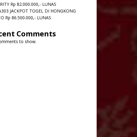
RITY Rp 82.000.000,- LUNAS
303 JACKPOT TOGEL DI HONGKONG
O Rp 86.500.000,- LUNAS
cent Comments
omments to show.