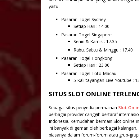
yaitu :
Pasaran Togel Sydney
Setiap Hari : 14.00
Pasaran Togel Singapore
Senin & Kamis : 17.35
Rabu, Sabtu & Minggu : 17.40
Pasaran Togel Hongkong
Setiap Hari : 23.00
Pasaran Togel Toto Macau
5 Kali tayangan Live Youtube : 1
SITUS SLOT ONLINE TERLEN
Sebagai situs penyedia permainan
Slot Onli
berbagai provider canggih bertaraf internas
Indonesia. Kemudahan bermain Slot online in
ini banyak di gemari oleh berbagai kalangan. 
biasanya dalam forum-forum atau grup-grup