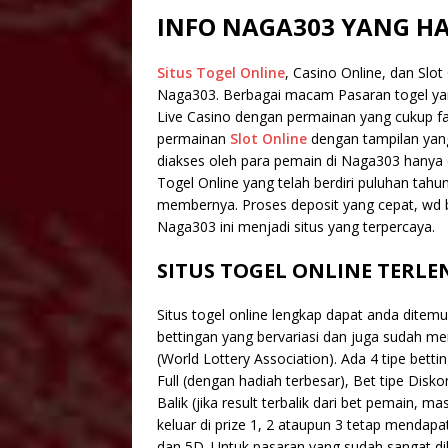
INFO NAGA303 YANG HA
Situs Togel Online
, Casino Online, dan Slot
Naga303. Berbagai macam Pasaran togel yan
Live Casino dengan permainan yang cukup fa
permainan
Slot Online
dengan tampilan yan
diakses oleh para pemain di Naga303 hanya 
Togel Online yang telah berdiri puluhan ta
membernya. Proses deposit yang cepat, wd b
Naga303 ini menjadi situs yang terpercaya.
SITUS TOGEL ONLINE TERL
Situs togel online lengkap dapat anda ditem
bettingan yang bervariasi dan juga sudah meng
(World Lottery Association). Ada 4 tipe bettin
Full (dengan hadiah terbesar), Bet tipe Disk
Balik (jika result terbalik dari bet pemain, 
keluar di prize 1, 2 ataupun 3 tetap mendap
dan 5D. Untuk pasaran yang sudah sangat di