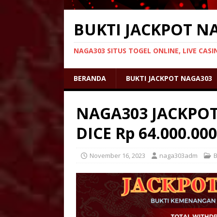
BUKTI JACKPOT N
NAGA303 SITUS TOGEL ONLINE, LIVE CAS
BERANDA
BUKTI JACKPOT NAGA303
NAGA303 JACKPOT 
DICE Rp 64.000.00
November 16, 2023
naga303adm
B