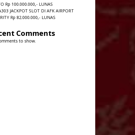
O Rp 100.000.000,- LUNAS
303 JACKPOT SLOT DI AFK AIRPORT
RITY Rp 82.000.000,- LUNAS
cent Comments
omments to show.