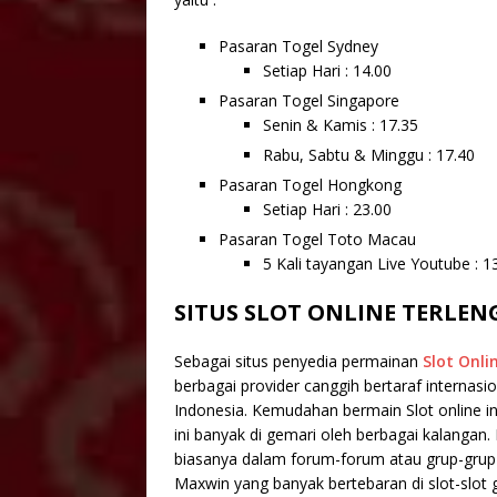
Pasaran Togel Sydney
Setiap Hari : 14.00
Pasaran Togel Singapore
Senin & Kamis : 17.35
Rabu, Sabtu & Minggu : 17.40
Pasaran Togel Hongkong
Setiap Hari : 23.00
Pasaran Togel Toto Macau
5 Kali tayangan Live Youtube : 1
SITUS SLOT ONLINE TERLEN
Sebagai situs penyedia permainan
Slot Onli
berbagai provider canggih bertaraf internas
Indonesia. Kemudahan bermain Slot online in
ini banyak di gemari oleh berbagai kalangan. 
biasanya dalam forum-forum atau grup-grup
Maxwin yang banyak bertebaran di slot-slot 