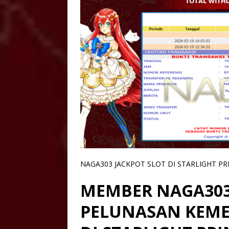
NAGA303 JACKPOT SLOT DI STARLIGHT PRIN
MEMBER NAGA30
PELUNASAN KEME