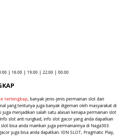
3.00 | 16.00 | 19.00 | 22.00 | 00.00
GKAP
ne terlengkap
, banyak jenis-jenis permainan slot dari
ional yang tentunya juga banyak digemari oleh masyarakat di
i juga menjadikan salah satu alasan kenapa permainan slot
Info slot anti rungkad, info slot gacor yang anda dapatkan
 slot bisa anda mainkan juga permainannya di Naga303.
gacor juga bisa anda dapatkan. IDN SLOT, Pragmatic Play,