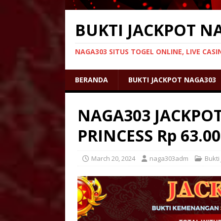
BUKTI JACKPOT N
NAGA303 SITUS TOGEL ONLINE, LIVE CAS
BERANDA
BUKTI JACKPOT NAGA303
NAGA303 JACKPOT
PRINCESS Rp 63.00
March 20, 2024
naga303adm
Bukti