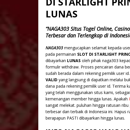
DI STARLIGHT PRIN
LUNAS
“NAGA303 Situs Togel Online, Casino 
Terbesar dan Terlengkap di Indonesi
NAGA303
mengucapkan selamat kepada user 
pada permainan
SLOT DI STARLIGHT PRIN
dibayarkan
LUNAS
oleh pihak naga303 kepad
formulir withdraw. Proses pencairan dana b
sudah berada dalam rekening pemilik user id.
VALID
yang langsung di dapatkan melalui buk
dana pada rekening pemilik user id. Terima
yang telah menggunakan situs kami, sebag
kemenangan member hingga lunas. Apakah
sangat melekat. puluhan hingga ratusan ri
terbesar dan terbaik di Indonesia ini. Hapu
berapapun PASTI dibayarkan hingga lunas.