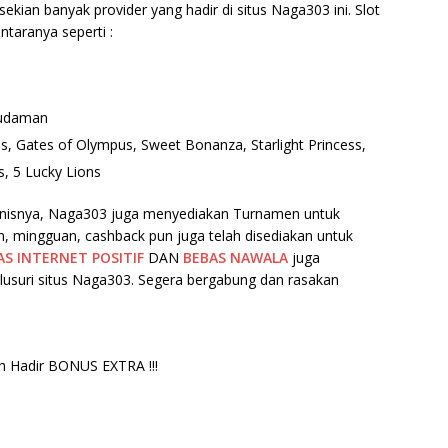
ekian banyak provider yang hadir di situs Naga303 ini. Slot
taranya seperti :
rudaman
s, Gates of Olympus, Sweet Bonanza, Starlight Princess,
, 5 Lucky Lions
nisnya, Naga303 juga menyediakan Turnamen untuk
n, mingguan, cashback pun juga telah disediakan untuk
AS INTERNET POSITIF
DAN
BEBAS NAWALA
juga
uri situs Naga303. Segera bergabung dan rasakan
 Hadir BONUS EXTRA !!!