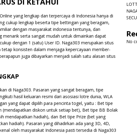
RUS DI KETAHUI
LOTT
NAGA
 Online yang lengkap dan terpercaya di Indonesia hanya di
SECU
g cukup lengkap beserta tipe bettingan yang beragam,
miliar dengan masyarakat indonesia tentunya, dan
Re
g menarik serta sangat mudah untuk dimainkan dapat
No c
cukup dengan 1 (satu) User ID. Naga303 merupakan situs
hun tetap konsisten dalam menjaga kepercayaan member-
erapapun juga dibayarkan menjadi salah satu alasan situs
ENGKAP
ukan di Naga303. Pasaran yang sangat beragam, tipe
ikuti hasil keluaran resmi dari asosiasi lotre dunia, WLA
gan yang dapat dipilih para pencinta togel, yaitu : Bet tipe
on (mendapatkan diskon untuk setiap bet), Bet tipe BB Bolak
masih mendapatkan hadiah), dan Bet tipe Prize (bet yang
atkan hadiah). Pasaran yang dihadirkan ada yang 3D, 4D,
kenal oleh masyarakat Indonesia pasti tersedia di Naga303