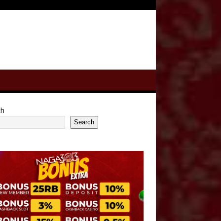
ch
Search