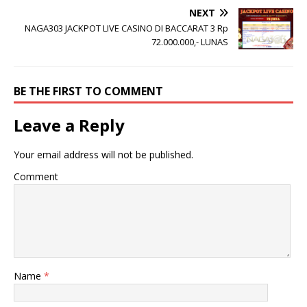
NEXT
NAGA303 JACKPOT LIVE CASINO DI BACCARAT 3 Rp
72.000.000,- LUNAS
BE THE FIRST TO COMMENT
Leave a Reply
Your email address will not be published.
Comment
Name
*