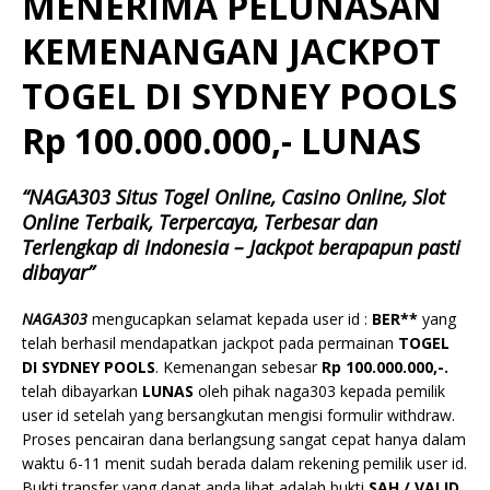
MENERIMA PELUNASAN
KEMENANGAN JACKPOT
TOGEL DI SYDNEY POOLS
Rp 100.000.000,- LUNAS
“NAGA303 Situs Togel Online, Casino Online, Slot
Online Terbaik, Terpercaya, Terbesar dan
Terlengkap di Indonesia – Jackpot berapapun pasti
dibayar”
NAGA303
mengucapkan selamat kepada user id :
BER**
yang
telah berhasil mendapatkan jackpot pada permainan
TOGEL
DI SYDNEY POOLS
. Kemenangan sebesar
Rp 100.000.000,-.
telah dibayarkan
LUNAS
oleh pihak naga303 kepada pemilik
user id setelah yang bersangkutan mengisi formulir withdraw.
Proses pencairan dana berlangsung sangat cepat hanya dalam
waktu 6-11 menit sudah berada dalam rekening pemilik user id.
Bukti transfer yang dapat anda lihat adalah bukti
SAH / VALID