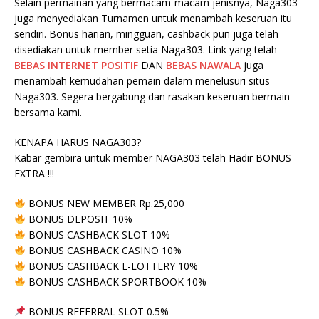
Selain permainan yang bermacam-macam jenisnya, Naga303
juga menyediakan Turnamen untuk menambah keseruan itu
sendiri. Bonus harian, mingguan, cashback pun juga telah
disediakan untuk member setia Naga303. Link yang telah
BEBAS INTERNET POSITIF
DAN
BEBAS NAWALA
juga
menambah kemudahan pemain dalam menelusuri situs
Naga303. Segera bergabung dan rasakan keseruan bermain
bersama kami.
KENAPA HARUS NAGA303?
Kabar gembira untuk member NAGA303 telah Hadir BONUS
EXTRA !!!
BONUS NEW MEMBER Rp.25,000
BONUS DEPOSIT 10%
BONUS CASHBACK SLOT 10%
BONUS CASHBACK CASINO 10%
BONUS CASHBACK E-LOTTERY 10%
BONUS CASHBACK SPORTBOOK 10%
BONUS REFERRAL SLOT 0.5%