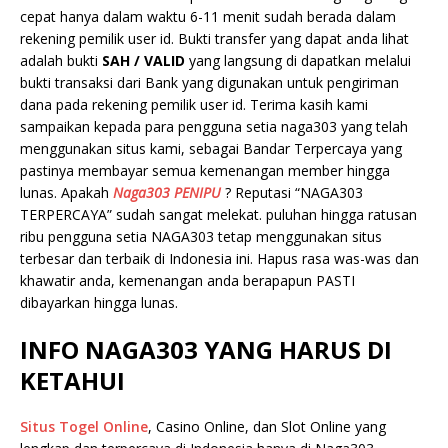
cepat hanya dalam waktu 6-11 menit sudah berada dalam
rekening pemilik user id. Bukti transfer yang dapat anda lihat
adalah bukti
SAH / VALID
yang langsung di dapatkan melalui
bukti transaksi dari Bank yang digunakan untuk pengiriman
dana pada rekening pemilik user id. Terima kasih kami
sampaikan kepada para pengguna setia naga303 yang telah
menggunakan situs kami, sebagai Bandar Terpercaya yang
pastinya membayar semua kemenangan member hingga
lunas. Apakah
Naga303
PENIPU
? Reputasi “NAGA303
TERPERCAYA” sudah sangat melekat. puluhan hingga ratusan
ribu pengguna setia NAGA303 tetap menggunakan situs
terbesar dan terbaik di Indonesia ini. Hapus rasa was-was dan
khawatir anda, kemenangan anda berapapun PASTI
dibayarkan hingga lunas.
INFO NAGA303 YANG HARUS DI
KETAHUI
Situs Togel Online
, Casino Online, dan Slot Online yang