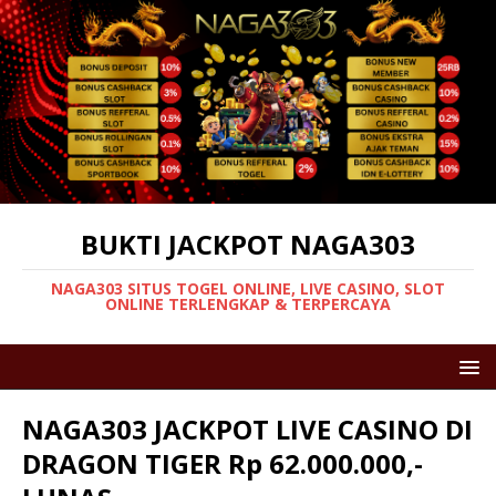
BUKTI JACKPOT NAGA303
NAGA303 SITUS TOGEL ONLINE, LIVE CASINO, SLOT
ONLINE TERLENGKAP & TERPERCAYA
NAGA303 JACKPOT LIVE CASINO DI
DRAGON TIGER Rp 62.000.000,-