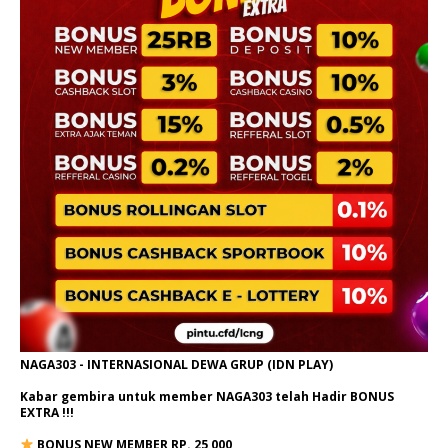
NAGA303 - INTERNASIONAL DEWA GRUP (IDN PLAY)
Kabar gembira untuk member NAGA303 telah Hadir BONUS
EXTRA !!!
BONUS NEW MEMBER RP. 25,000