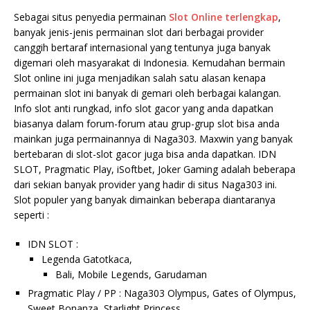
Sebagai situs penyedia permainan
Slot Online terlengkap
,
banyak jenis-jenis permainan slot dari berbagai provider
canggih bertaraf internasional yang tentunya juga banyak
digemari oleh masyarakat di Indonesia. Kemudahan bermain
Slot online ini juga menjadikan salah satu alasan kenapa
permainan slot ini banyak di gemari oleh berbagai kalangan.
Info slot anti rungkad, info slot gacor yang anda dapatkan
biasanya dalam forum-forum atau grup-grup slot bisa anda
mainkan juga permainannya di Naga303. Maxwin yang banyak
bertebaran di slot-slot gacor juga bisa anda dapatkan. IDN
SLOT, Pragmatic Play, iSoftbet, Joker Gaming adalah beberapa
dari sekian banyak provider yang hadir di situs Naga303 ini.
Slot populer yang banyak dimainkan beberapa diantaranya
seperti :
IDN SLOT :
Legenda Gatotkaca,
Bali, Mobile Legends, Garudaman
Pragmatic Play / PP : Naga303 Olympus, Gates of Olympus,
Sweet Bonanza, Starlight Princess,