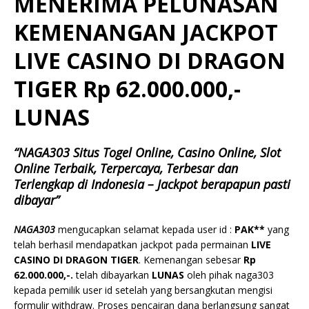
MENERIMA PELUNASAN
KEMENANGAN JACKPOT
LIVE CASINO DI DRAGON
TIGER Rp 62.000.000,-
LUNAS
“NAGA303 Situs Togel Online, Casino Online, Slot
Online Terbaik, Terpercaya, Terbesar dan
Terlengkap di Indonesia – Jackpot berapapun pasti
dibayar”
NAGA303
mengucapkan selamat kepada user id :
PAK**
yang
telah berhasil mendapatkan jackpot pada permainan
LIVE
CASINO DI DRAGON TIGER
. Kemenangan sebesar
Rp
62.000.000,-.
telah dibayarkan
LUNAS
oleh pihak naga303
kepada pemilik user id setelah yang bersangkutan mengisi
formulir withdraw. Proses pencairan dana berlangsung sangat