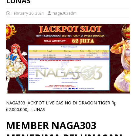
LUNAS
February 26, 2024
naga303adm
NAGA303 JACKPOT LIVE CASINO DI DRAGON TIGER Rp
62.000.000,- LUNAS
MEMBER NAGA303