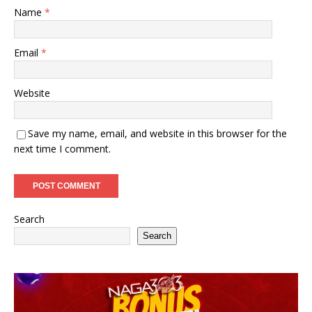
Name
*
Email
*
Website
Save my name, email, and website in this browser for the
next time I comment.
Search
Search