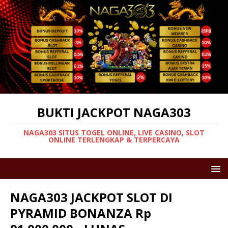
BUKTI JACKPOT NAGA303
NAGA303 SITUS TOGEL ONLINE, LIVE CASINO, SLOT
ONLINE TERLENGKAP & TERPERCAYA
NAGA303 JACKPOT SLOT DI
PYRAMID BONANZA Rp