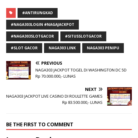
#ANTIRUNGKAD
#NAGA303LOGIN #NAGAJACKPOT
#NAGA303SLOTGACOR
#SITUSSLOTGACOR
#SLOT GACOR
NAGA303 LINK
NAGA303 PENIPU
PREVIOUS
NAGA303 JACKPOT TOGEL DI WASHINGTON DC 5D
Rp 70.000.000,- LUNAS
NEXT
NAGA303 JACKPOT LIVE CASINO DI ROULETTE GAMES
Rp 83.500.000,- LUNAS
BE THE FIRST TO COMMENT