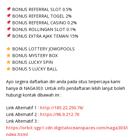
BONUS REFERRAL SLOT 0.5%
BONUS REFERRAL TOGEL 2%
BONUS REFERRAL CASINO 0.2%
BONUS ROLLINGAN SLOT 0.1%
BONUS EXTRA AJAK TEMAN 15%
BONUS LOTTERY JOWOPOOLS
BONUS MYSTERY BOX
BONUS LUCKY SPIN
BONUS 5 LUCKY BALL
Ayo segera daftarkan diri anda pada situs terpercaya kami
hanya di NAGA303. Untuk info pendaftaran lebih lanjut boleh
hubungi kontak dibawah ini :
Link Alternatif 1 :
http://165.22.250.76/
Link Alternatif 2 :
https://96.9.212.70
Link Alternatif 3 :
https://orbit.sgp1.cdn.digitaloceanspaces.com/naga303/i
ndex.html