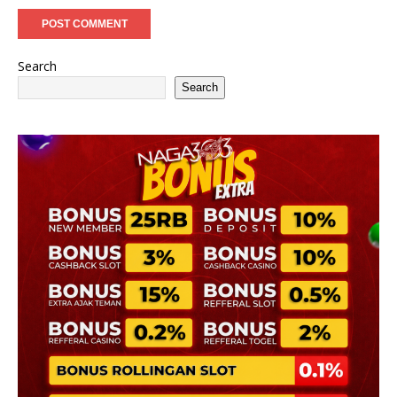
Search
Search