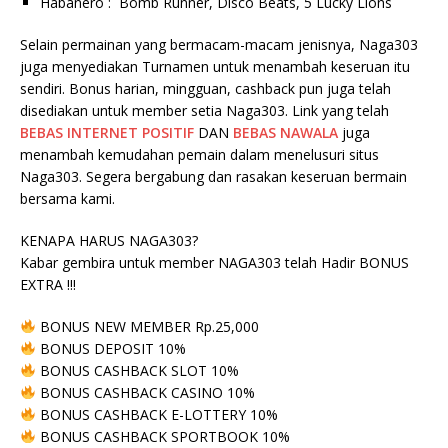
Habanero : Bomb Runner, Disco Beats, 5 Lucky Lions
Selain permainan yang bermacam-macam jenisnya, Naga303
juga menyediakan Turnamen untuk menambah keseruan itu
sendiri. Bonus harian, mingguan, cashback pun juga telah
disediakan untuk member setia Naga303. Link yang telah
BEBAS INTERNET POSITIF
DAN
BEBAS NAWALA
juga
menambah kemudahan pemain dalam menelusuri situs
Naga303. Segera bergabung dan rasakan keseruan bermain
bersama kami.
KENAPA HARUS NAGA303?
Kabar gembira untuk member NAGA303 telah Hadir BONUS
EXTRA !!!
BONUS NEW MEMBER Rp.25,000
BONUS DEPOSIT 10%
BONUS CASHBACK SLOT 10%
BONUS CASHBACK CASINO 10%
BONUS CASHBACK E-LOTTERY 10%
BONUS CASHBACK SPORTBOOK 10%