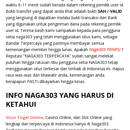
waktu 6-11 menit sudah berada dalam rekening pemilik user id.
Bukti transfer yang dapat anda lihat adalah bukti
SAH / VALID
yang langsung di dapatkan melalui bukti transaksi dari Bank
yang digunakan untuk pengiriman dana pada rekening pemilik
user id. Terima kasih kami sampaikan kepada para pengguna
setia naga303 yang telah menggunakan situs kami, sebagai
Bandar Terpercaya yang pastinya membayar semua
kemenangan member hingga lunas. Apakah
Naga303
PENIPU
?
Reputasi “NAGA303 TERPERCAYA” sudah sangat melekat.
puluhan hingga ratusan ribu pengguna setia NAGA303 tetap
menggunakan situs terbesar dan terbaik di Indonesia ini. Hapus
rasa was-was dan khawatir anda, kemenangan anda
berapapun PASTI dibayarkan hingga lunas.
INFO NAGA303 YANG HARUS DI
KETAHUI
Situs Togel Online
, Casino Online, dan Slot Online yang
lengkap dan terpercaya di Indonesia hanya di Naga303.