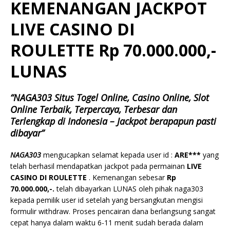
KEMENANGAN JACKPOT
LIVE CASINO DI
ROULETTE Rp 70.000.000,-
LUNAS
“NAGA303 Situs Togel Online, Casino Online, Slot
Online Terbaik, Terpercaya, Terbesar dan
Terlengkap di Indonesia – Jackpot berapapun pasti
dibayar”
NAGA303
mengucapkan selamat kepada user id :
ARE***
yang
telah berhasil mendapatkan jackpot pada permainan
LIVE
CASINO DI ROULETTE
. Kemenangan sebesar
Rp
70.000.000,-.
telah dibayarkan LUNAS oleh pihak naga303
kepada pemilik user id setelah yang bersangkutan mengisi
formulir withdraw. Proses pencairan dana berlangsung sangat
cepat hanya dalam waktu 6-11 menit sudah berada dalam