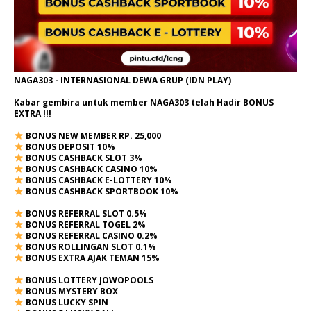
NAGA303 - INTERNASIONAL DEWA GRUP (IDN PLAY)
Kabar gembira untuk member NAGA303 telah Hadir BONUS
EXTRA !!!
BONUS NEW MEMBER RP. 25,000
BONUS DEPOSIT 10%
BONUS CASHBACK SLOT 3%
BONUS CASHBACK CASINO 10%
BONUS CASHBACK E-LOTTERY 10%
BONUS CASHBACK SPORTBOOK 10%
BONUS REFERRAL SLOT 0.5%
BONUS REFERRAL TOGEL 2%
BONUS REFERRAL CASINO 0.2%
BONUS ROLLINGAN SLOT 0.1%
BONUS EXTRA AJAK TEMAN 15%
BONUS LOTTERY JOWOPOOLS
BONUS MYSTERY BOX
BONUS LUCKY SPIN