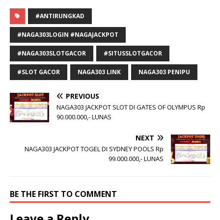
#ANTIRUNGKAD
#NAGA303LOGIN #NAGAJACKPOT
#NAGA303SLOTGACOR
#SITUSSLOTGACOR
#SLOT GACOR
NAGA303 LINK
NAGA303 PENIPU
PREVIOUS
NAGA303 JACKPOT SLOT DI GATES OF OLYMPUS Rp
90.000.000,- LUNAS
NEXT
NAGA303 JACKPOT TOGEL DI SYDNEY POOLS Rp
99.000.000,- LUNAS
BE THE FIRST TO COMMENT
Leave a Reply