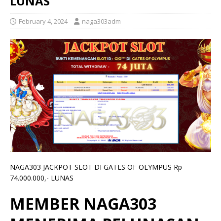
LUNAS
February 4, 2024
naga303adm
NAGA303 JACKPOT SLOT DI GATES OF OLYMPUS Rp
74.000.000,- LUNAS
MEMBER NAGA303