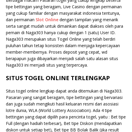
Berbagai macam Pasaran togel yang cukup lengkap beserta
tipe bettingan yang beragam, Live Casino dengan permainan
yang cukup familiar dengan masyarakat indonesia tentunya,
dan permainan
Slot Online
dengan tampilan yang menarik
serta sangat mudah untuk dimainkan dapat diakses oleh para
pemain di Naga303 hanya cukup dengan 1 (satu) User ID.
Naga303 merupakan situs Togel Online yang telah berdiri
puluhan tahun tetap konsisten dalam menjaga kepercayaan
member-membernya. Proses deposit yang cepat, wd
berapapun juga dibayarkan menjadi salah satu alasan situs
Naga303 ini menjadi situs yang terpercaya.
SITUS TOGEL ONLINE TERLENGKAP
Situs togel online lengkap dapat anda ditemukan di Naga303.
Pasaran yang sangat beragam, tipe bettingan yang bervariasi
dan juga sudah mengikuti hasil keluaran resmi dari asosiasi
lotre dunia, WLA (World Lottery Association). Ada 4 tipe
bettingan yang dapat dipilih para pencinta togel, yaitu : Bet tipe
Full (dengan hadiah terbesar), Bet tipe Diskon (mendapatkan
diskon untuk setiap bet), Bet tipe BB Bolak Balik (jika result