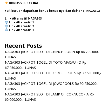
BONUS 5 LUCKY BALL
Yuk buruan dapatkan bonus bonus nya dan daftar di NAGA303
Link Alternatif NAGA303 :
Link Alternatif
1
Link Alternatif
2
Link Alternatif 3
Recent Posts
NAGA303 JACKPOT SLOT DI CHINCHIRORIN Rp 86.700.000,-
LUNAS
NAGA303 JACKPOT TOGEL DI TOTO MACAU 4D Rp
67.250.000,- LUNAS
NAGA303 JACKPOT SLOT DI COSMIC FRUITS Rp 72.500.000,-
LUNAS
NAGA303 JACKPOT TOGEL DI JOWOPOOLS Rp 90.250.000,-
LUNAS
NAGA303 JACKPOT SLOT DI LAMP OF CORNUCOPIA Rp
60.000.000,- LUNAS